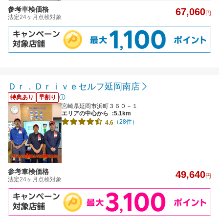
参考車検価格
67,060
円
法定24ヶ月点検対象
Ｄｒ．Ｄｒｉｖｅセルフ延岡南店
特典あり
早割り
宮崎県延岡市浜町３６０－１
エリアの中心から
:5.1km
（28件）
4.6
参考車検価格
49,640
円
法定24ヶ月点検対象