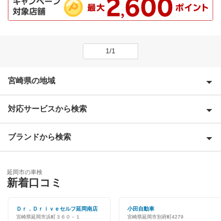
1/1
宮崎県の地域
対応サービスから検索
えびの市
北諸県郡
ブランドから検索
Award 受賞店
串間市
優良店
ENEOS
小林市
延岡市の車検
特典あり
新着口コミ
車検のコバック
児湯郡
早割りあり
Ｄｒ．Ｄｒｉｖｅセルフ延岡南店
小田自動車
西都市
閉じる
宮崎県延岡市浜町３６０－１
宮崎県延岡市別府町4279
クレジットカードOK