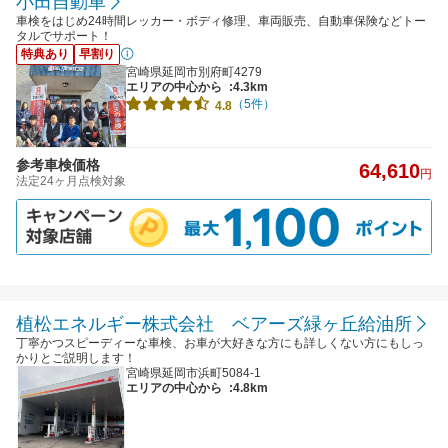
小田自動車
車検をはじめ24時間レッカー・ボディ修理、車両販売、自動車保険などトー
タルでサポート！
特典あり
早割り
宮崎県延岡市別府町4279
エリアの中心から
:4.3km
（5件）
4.8
参考車検価格
64,610
円
法定24ヶ月点検対象
植松エネルギー株式会社 ベアーズ緑ヶ丘給油所
丁寧かつスピーディーな車検、お車が大好きな方にも詳しくない方にもしっ
かりとご説明します！
宮崎県延岡市浜町5084-1
エリアの中心から
:4.8km