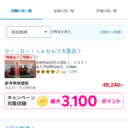
距離の近い順
金額の安い順
評価の高い順
の料金を表示
車種から検索
Ｄｒ．Ｄｒｉｖｅセルフ大貫店
特典あり
早割り
宮崎県延岡市大貫町１－２８５７
エリアの中心から
:1.5km
（15件）
4.2
参考車検価格
49,240
円
法定24ヶ月点検対象