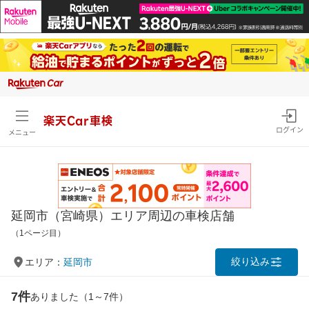
楽天Car車検
ログイン
メニュー
延岡市（宮崎県）エリア周辺の車検店舗
（1ページ目）
絞り込み
エリア：
延岡市
7件
ありました（1～7件）