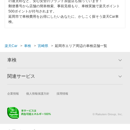
の速太郎など、安心安全のブランド加盟店も揃っています！
閉じる
郵便番号から店舗の簡単検索、事前見積もり、車検実施で楽天ポイント
500ポイントが付与されます。
延岡市で車検費用をお得にしたいあなたに、かしこく探そう楽天Car車
検。
楽天Car
車検
宮崎県
延岡市エリア周辺の車検店舗一覧
車検
関連サービス
トップ
マイページ
メリット
ご利用ガイド
試乗・商談
新車購入
企業情報
個人情報保護方針
採用情報
車検の基礎知識
キャンペーン一覧
楽天Car車買取
車検予約
ランキング
よくある質問
キズ修理予約
洗車・コーティング予約
© Rakuten Group, Inc.
メンテナンス管理
タイヤ・パーツ購入
タイヤ交換サービス
楽天Car マガジン