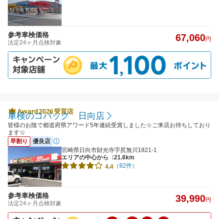
参考車検価格
67,060
円
法定24ヶ月点検対象
車検のコバック 日向店
皆様のお陰で都道府県アワード5年連続受賞しました☆ご来店お待ちしており
ます☆
早割り
優良店
宮崎県日向市財光寺字尻無川1821-1
エリアの中心から
:21.6km
（82件）
4.4
参考車検価格
39,990
円
法定24ヶ月点検対象