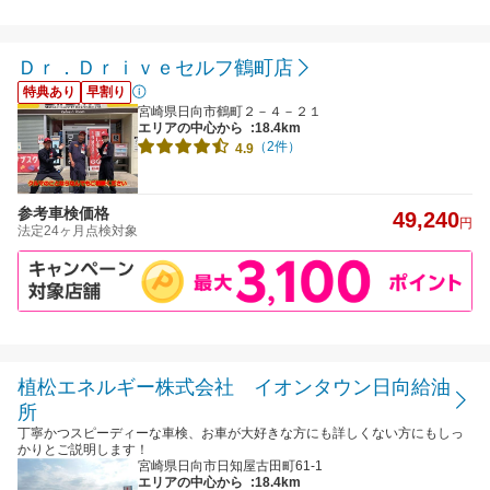
Ｄｒ．Ｄｒｉｖｅセルフ鶴町店
特典あり
早割り
宮崎県日向市鶴町２－４－２１
エリアの中心から
:18.4km
（2件）
4.9
参考車検価格
49,240
円
法定24ヶ月点検対象
植松エネルギー株式会社 イオンタウン日向給油
所
丁寧かつスピーディーな車検、お車が大好きな方にも詳しくない方にもしっ
かりとご説明します！
宮崎県日向市日知屋古田町61-1
エリアの中心から
:18.4km