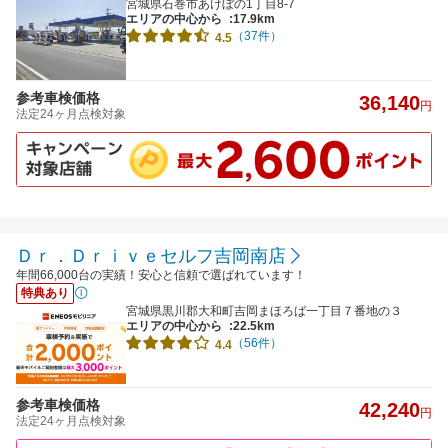
宮城県石巻市あけぼの1丁目8-7
エリアの中心から
:17.9km
（37件）
4.5
参考車検価格
36,140
円
法定24ヶ月点検対象
Ｄｒ．Ｄｒｉｖｅセルフ吉岡南店
年間66,000台の実績！安心と信頼で選ばれています！
特典あり
宮城県黒川郡大和町吉岡まほろば一丁目７番地の３
エリアの中心から
:22.5km
（56件）
4.4
参考車検価格
42,240
円
法定24ヶ月点検対象