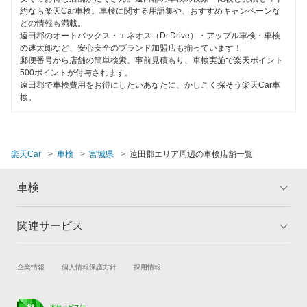
本吉郡
約なら楽天Car車検。車検に関する用語集や、おすすめキャンペーンな
どの情報も満載。
亘理郡
遠田郡のオートバックス・エネオス（Dr.Drive）・アップル車検・車検
の速太郎など、安心安全のブランド加盟店も揃っています！
郵便番号から店舗の簡単検索、事前見積もり、車検実施で楽天ポイント
閉じる
500ポイントが付与されます。
遠田郡で車検費用をお得にしたいあなたに、かしこく探そう楽天Car車
検。
楽天Car
車検
宮城県
遠田郡エリア周辺の車検店舗一覧
車検
関連サービス
トップ
マイページ
メリット
ご利用ガイド
試乗・商談
新車購入
企業情報
個人情報保護方針
採用情報
車検の基礎知識
キャンペーン一覧
楽天Car車買取
車検予約
ランキング
よくある質問