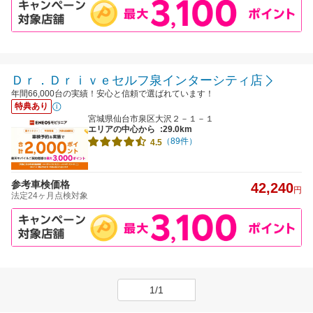
Ｄｒ．Ｄｒｉｖｅセルフ泉インターシティ店
年間66,000台の実績！安心と信頼で選ばれています！
特典あり
宮城県仙台市泉区大沢２－１－１
エリアの中心から
:29.0km
（89件）
4.5
参考車検価格
42,240
円
法定24ヶ月点検対象
1/1