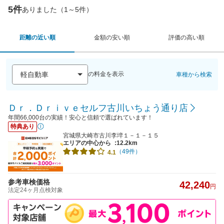
5件
ありました（1～5件）
距離の近い順
金額の安い順
評価の高い順
の料金を表示
車種から検索
Ｄｒ．Ｄｒｉｖｅセルフ古川いちょう通り店
年間66,000台の実績！安心と信頼で選ばれています！
特典あり
宮城県大崎市古川李埣１－１－１５
エリアの中心から
:12.2km
（49件）
4.1
参考車検価格
42,240
円
法定24ヶ月点検対象