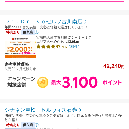
Ｄｒ．Ｄｒｉｖｅセルフ古川南店
年間66,000台の実績！安心と信頼で選ばれています！
特典あり
優良店
宮城県大崎市古川穂波２－２－１７
エリアの中心から
:13.9km
（89件）
4.6
参考車検価格
42,240
円
法定24ヶ月点検対象
シナネン車検 セルヴィス石巻
明確な見積りで安心な車検をご提案致します。国家資格を持った整備士が多
数在籍！
特典あり
優良店