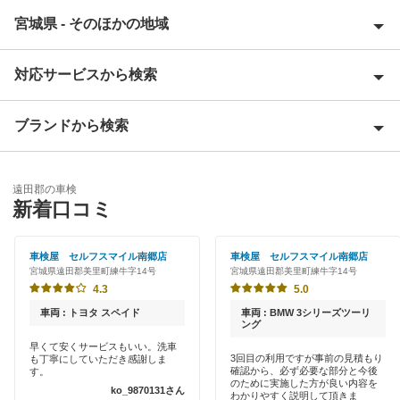
宮城県 - そのほかの地域
対応サービスから検索
伊具郡
石巻市
ブランドから検索
優良店
岩沼市
特典あり
ENEOS
大崎市
遠田郡の車検
クレジットカードOK
新着口コミ
牡鹿郡
閉じる
土日祝OK
車検屋 セルフスマイル南郷店
車検屋 セルフスマイル南郷店
角田市
宮城県遠田郡美里町練牛字14号
宮城県遠田郡美里町練牛字14号
代車あり
4.3
5.0
刈田郡
輸入車OK
車両 : トヨタ スペイド
車両 : BMW 3シリーズツーリ
ング
加美郡
ハイブリッド車OK
早くて安くサービスもいい。洗車
3回目の利用ですが事前の見積もり
も丁寧にしていただき感謝しま
栗原市
確認から、必ず必要な部分と今後
す。
EV車OK
のために実施した方が良い内容を
ko_9870131さん
わかりやすく説明して頂きま