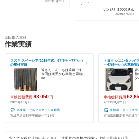
黒川郡
2026年7月20日
し・・・
1日車検
サンジナミ0000さん
気仙沼市
2026年6月27日
夜間受付
塩竈市
整備保証
遠田郡の車検
柴田郡
作業実績
1級整備士在籍
白石市
コンピューター診断
スズキ スペーシア(2018年式、6万5千～7万km)
トヨタ シエンタ ハイブ
の車検実績
～4万5千km)の車検実
多賀城市
皆さんこんにちは遠藤です。
皆
今回は楽天から車検と同時に
検
閉じる
富谷市
ke・・・
タ
登米市
83,050
62,8
車検総額費用
円
車検総額費用
2023年10月2日
2023年8月21日
名取市
車検屋 セルフスマイル南郷店
車検屋 セルフスマ
東松島市
宮城県遠田郡美里町練牛字14号
宮城県遠田郡美里町練牛字
宮城郡
安くてお得な店舗がたくさん。遠田郡の車検の検索・比較と見積もり予