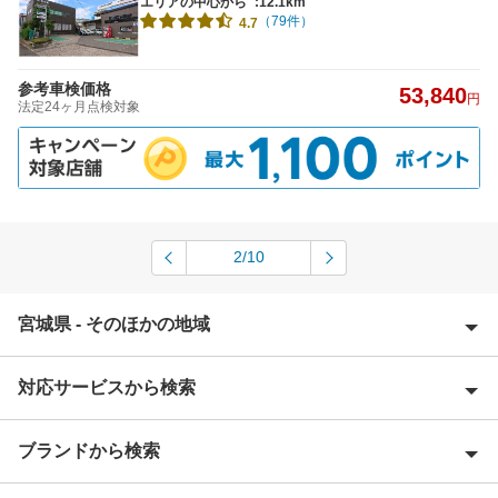
エリアの中心から
:12.1km
（79件）
4.7
参考車検価格
53,840
円
法定24ヶ月点検対象
2/10
宮城県 - そのほかの地域
対応サービスから検索
伊具郡
石巻市
ブランドから検索
Award 受賞店
岩沼市
優良店