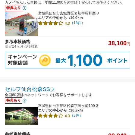
カメイあんしん車検は、年間11,000台の実績！安心してお任せください。
特典あり
宮城県仙台市宮城野区岩切字昭和西３
エリアの中心から
:10.0km
（18件）
4.3
参考車検価格
38,100
円
法定24ヶ月点検対象
セルフ仙台松森SS
全国60店舗のネットワークでお客様をサポートします
特典あり
宮城県仙台市泉区松森字陣ヶ前109-3
エリアの中心から
:10.2km
（3件）
4.3
参考車検価格