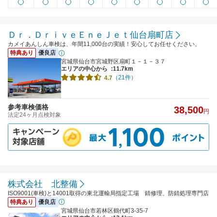
Ｄｒ．ＤｒｉｖｅＥｎｅＪｅｔ仙台扇町店
カメイあんしん車検は、年間11,000台の実績！安心してお任せください。
特典あり
優良店
宮城県仙台市宮城野区扇町１－１－３７
エリアの中心から
:11.7km
（21件）
4.7
参考車検価格
38,500
円
法定24ヶ月点検対象
株式会社 北整備
ISO9001(車検)と14001取得の東北運輸局指定工場 錆修理、防錆処理専門店
特典あり
優良店
宮城県仙台市若林区鶴代町3-35-7