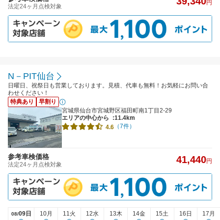
39,340
円
法定24ヶ月点検対象
N－PIT仙台
日曜日、祝祭日も営業しております。見積、代車も無料！お気軽にお問い合
わせください！
特典あり
早割り
宮城県仙台市宮城野区福田町南1丁目2-29
エリアの中心から
:11.4km
（7件）
4.6
参考車検価格
41,440
円
法定24ヶ月点検対象
09日
10月
11火
12水
13木
14金
15土
16日
17月
08/