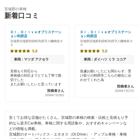
ENEOS
大崎市
宮城郡の車検
特典あり
新着口コミ
「車検の速太郎」
牡鹿郡
早割りあり
オートバックス
Ｄｒ．Ｄｒｉｖｅオブリステーシ
Ｄｒ．Ｄｒｉｖｅオブリステーシ
角田市
ョン利府店
ョン利府店
クレジットカードOK
宮城県宮城郡利府町利府字八幡崎前９
宮城県宮城郡利府町利府字八幡崎前９
出光リテール車検
６
６
刈田郡
土日祝OK
5.0
5.0
伊藤忠エネクス
加美郡
車両 : マツダ アクセラ
車両 : ダイハツ ミラ ココア
代車あり
宇佐美車検
栗原市
見積もり対応から
急遽お願いしたにも関わらず、受
車検後の対応までとても丁寧で親
け取りの時間等こちらの都合に合
引取り・納車あり
切でした
わせてくれた為
車検のコバック
黒川郡
またお願いしたいと思っています
投稿者さん
輸入車OK
投稿者さん
2026年7月27日
2026年7月29日
気仙沼市
閉じる
ハイブリッド車OK
塩竈市
EV車OK
安くてお得な店舗がたくさん。宮城郡の車検の検索・比較と見積もり予
柴田郡
約なら楽天Car車検。車検に関する用語集や、おすすめキャンペーンな
120分以内の車検
どの情報も満載。
宮城郡のオートバックス・エネオス（Dr.Drive）・アップル車検・車検
白石市