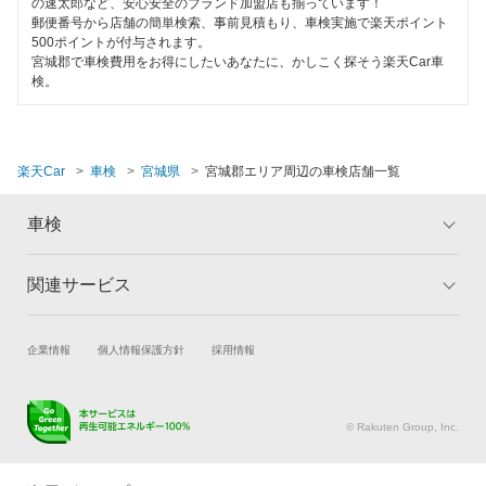
1日車検
の速太郎など、安心安全のブランド加盟店も揃っています！
郵便番号から店舗の簡単検索、事前見積もり、車検実施で楽天ポイント
多賀城市
500ポイントが付与されます。
夜間受付
宮城郡で車検費用をお得にしたいあなたに、かしこく探そう楽天Car車
遠田郡
検。
整備保証
富谷市
1級整備士在籍
登米市
楽天Car
車検
宮城県
宮城郡エリア周辺の車検店舗一覧
コンピューター診断
名取市
車検
閉じる
東松島市
関連サービス
トップ
マイページ
本吉郡
メリット
ご利用ガイド
亘理郡
試乗・商談
新車購入
企業情報
個人情報保護方針
採用情報
車検の基礎知識
キャンペーン一覧
楽天Car車買取
車検予約
ランキング
よくある質問
閉じる
キズ修理予約
洗車・コーティング予約
© Rakuten Group, Inc.
メンテナンス管理
タイヤ・パーツ購入
タイヤ交換サービス
楽天Car マガジン