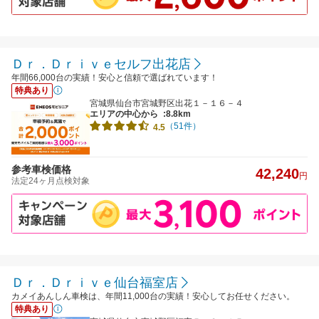
Ｄｒ．Ｄｒｉｖｅセルフ出花店
年間66,000台の実績！安心と信頼で選ばれています！
特典あり
宮城県仙台市宮城野区出花１－１６－４
エリアの中心から
:8.8km
（51件）
4.5
参考車検価格
42,240
円
法定24ヶ月点検対象
Ｄｒ．Ｄｒｉｖｅ仙台福室店
カメイあんしん車検は、年間11,000台の実績！安心してお任せください。
特典あり