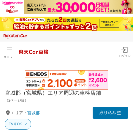
楽天Car車検
ログイン
メニュー
宮城郡（宮城県）エリア周辺の車検店舗
（2ページ目）
絞り込み
エリア：
宮城郡
EV車OK