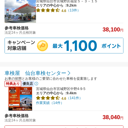
宮城県仙台市宮城野区福室５－３－１５
エリアの中心から
:9.2km
（13件）
4.6
参考車検価格
38,100
円
法定24ヶ月点検対象
車検屋 仙台車検センター
お車の状態とお客様のご要望に合わせた車検を提案致します
特典あり
優良店
宮城県仙台市宮城野区中野4-9-5
エリアの中心から
:9.4km
（141件）
4.6
作業実績（14件）
参考車検価格
38,040
円
法定24ヶ月点検対象