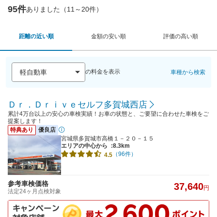
95件
ありました（11～20件）
距離の近い順
金額の安い順
評価の高い順
の料金を表示
車種から検索
Ｄｒ．Ｄｒｉｖｅセルフ多賀城西店
累計4万台以上の安心の車検実績！お車の状態と、ご要望に合わせた車検をご
提案します！
特典あり
優良店
宮城県多賀城市高橋１－２０－１５
エリアの中心から
:8.3km
（96件）
4.5
参考車検価格
37,640
円
法定24ヶ月点検対象