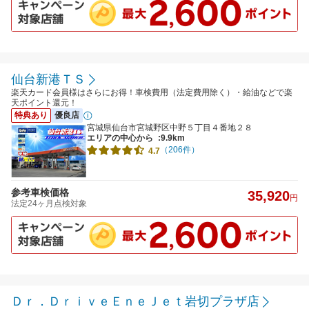
仙台新港ＴＳ
楽天カード会員様はさらにお得！車検費用（法定費用除く）・給油などで楽
天ポイント還元！
特典あり
優良店
宮城県仙台市宮城野区中野５丁目４番地２８
エリアの中心から
:9.9km
（206件）
4.7
参考車検価格
35,920
円
法定24ヶ月点検対象
Ｄｒ．ＤｒｉｖｅＥｎｅＪｅｔ岩切プラザ店