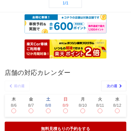
1/1
店舗の対応カレンダー
前の週
次の週
木
金
土
日
月
火
水
8/6
8/7
8/8
8/9
8/10
8/11
8/12
無料見積もりの予約をする