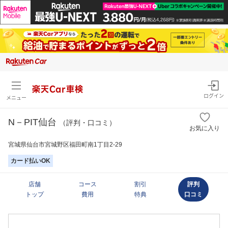
楽天Car車検
ログイン
メニュー
N－PIT仙台
（評判・口コミ）
お気に入り
宮城県仙台市宮城野区福田町南1丁目2-29
カード払いOK
店舗
コース
割引
評判
トップ
費用
特典
口コミ