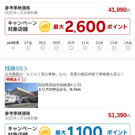
参考車検価格
41,890
円
法定24ヶ月点検対象
06木
07金
08土
09日
10月
11火
12水
13木
14金
08/
桟橋SS
出光興産の「らくらく安心車検」なら、充実の保証内容で車検後も安心！
特典あり
高知県高知市桟橋通4-1-25
エリアの中心から
:9.7km
参考車検価格
51,390
円
法定24ヶ月点検対象