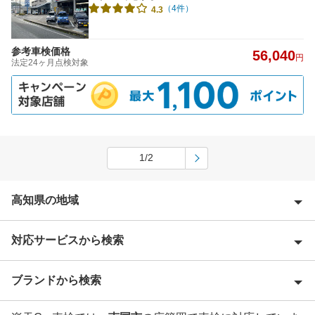
（4件）
4.3
参考車検価格
56,040
円
法定24ヶ月点検対象
1/2
高知県の地域
対応サービスから検索
吾川郡
安芸郡
ブランドから検索
Award 受賞店
安芸市
優良店