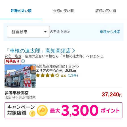
距離の近い順
金額の安い順
評価の高い順
の料金を表示
車種から検索
「車検の速太郎」高知高須店
安心・迅速・信頼の立合い車検なら「車検の速太郎」へおまかせ。
特典あり
高知県高知市高須2丁目6-45
エリアの中心から
:5.8km
（13件）
4.4
参考車検価格
37,240
円
法定24ヶ月点検対象