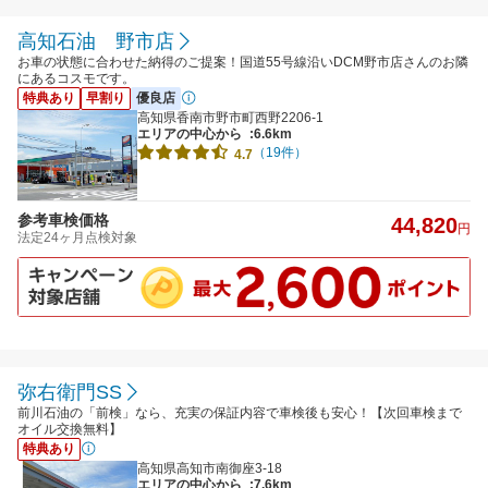
高知石油 野市店
お車の状態に合わせた納得のご提案！国道55号線沿いDCM野市店さんのお隣
にあるコスモです。
特典あり
早割り
優良店
高知県香南市野市町西野2206-1
エリアの中心から
:6.6km
（19件）
4.7
参考車検価格
44,820
円
法定24ヶ月点検対象
弥右衛門SS
前川石油の「前検」なら、充実の保証内容で車検後も安心！【次回車検まで
オイル交換無料】
特典あり
高知県高知市南御座3-18
エリアの中心から
:7.6km