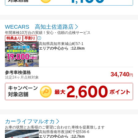
WECARS 高知土佐道路店
年間車検10万台の実績！安心・信頼の点検サービス
特典あり
早割り
高知県高知市東城山町57-1
エリアの中心から
:12.0km
参考車検価格
34,740
円
法定24ヶ月点検対象
カーライフマルオカ
お車の状態とお客様のご要望に合わせた車検を提案致します
高知県香南市夜須町千切536-6
エリアの中心から
:12.7km