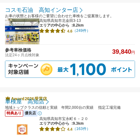
コスモ石油 高知インター店
お車の状態とお客様のご要望に合わせた車検をご提案致します。
高知県高知市北金田3-13
エリアの中心から
:8.2km
（249件）
4.6
参考車検価格
39,840
円
法定24ヶ月点検対象
車検屋 高知店
地域トップクラスの信頼と実績 年間2,000台の実績 指定工場完備
特典あり
優良店
高知県高知市宝永町６－２０
エリアの中心から
:9.3km
（163件）
4.4