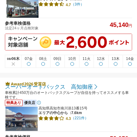
（3件）
4.7
参考車検価格
45,140
円
法定24ヶ月点検対象
06木
07金
08土
09日
10月
11火
12水
13木
14金
08/
スーパーオートバックス 高知御座
車検累計450万台のオートバックスグループが自信を持ってオススメする車
検です。
特典あり
優良店
高知県高知市南川添13番15号
エリアの中心から
:7.6km
（221件）
4.3
参考車検価格