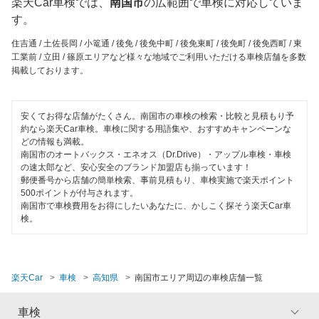
楽天Car車検では、
南国市
の広範囲で車検に対応していま
「車検の速太郎」
香美市
す。
特典あり
オートバックス
高知市
住吉通 / 土佐長岡 / 小篭通 / 後免 / 後免中町 / 後免東町 / 後免町 / 後免西町 / 東
新車初回割りあり
工業前 / 立田 / 篠原エリアなど様々な地域でご利用いただける車検店舗を多数
出光リテール車検
香南市
掲載しております。
早割りあり
コスモの車検
四万十市
クレジットカードOK
安くてお得な店舗がたくさん。南国市の車検の検索・比較と見積もり予
車検のコバック
宿毛市
約なら楽天Car車検。車検に関する用語集や、おすすめキャンペーンな
土日祝OK
どの情報も満載。
出光興産「らくらく安心車検」
南国市のオートバックス・エネオス（Dr.Drive）・アップル車検・車検
須崎市
の速太郎など、安心安全のブランド加盟店も揃っています！
代車あり
郵便番号から店舗の簡単検索、事前見積もり、車検実施で楽天ポイント
安心WE！車検
土佐郡
500ポイントが付与されます。
引取り・納車あり
南国市で車検費用をお得にしたいあなたに、かしこく探そう楽天Car車
土佐市
検。
閉じる
輸入車OK
土佐清水市
ハイブリッド車OK
長岡郡
楽天Car
車検
高知県
南国市エリア周辺の車検店舗一覧
EV車OK
幡多郡
車検
120分以内の車検