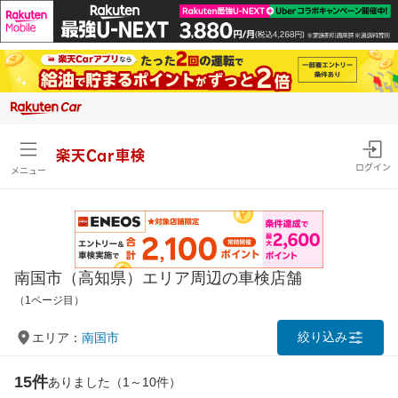
楽天Car車検
ログイン
メニュー
南国市（高知県）エリア周辺の車検店舗
（1ページ目）
絞り込み
エリア：
南国市
15件
ありました（1～10件）