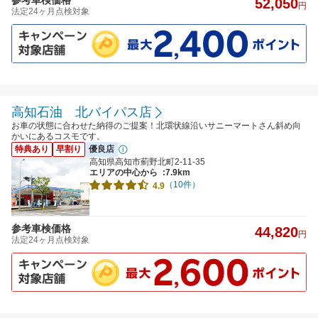
52,050
円
法定24ヶ月点検対象
高知石油 北バイパス店
お車の状態に合わせた納得のご提案！北環状線沿いサニーマートさん斜め向
かいにあるコスモです。
特典あり
早割り
優良店
高知県高知市薊野北町2-11-35
エリアの中心から
:7.9km
（10件）
4.9
参考車検価格
44,820
円
法定24ヶ月点検対象