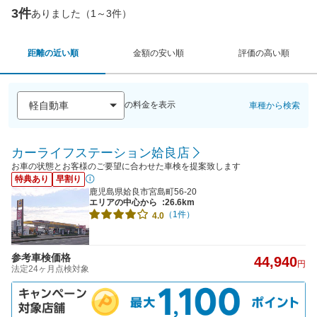
3件
ありました（1～3件）
距離の近い順
金額の安い順
評価の高い順
の料金を表示
車種から検索
カーライフステーション姶良店
お車の状態とお客様のご要望に合わせた車検を提案致します
特典あり
早割り
鹿児島県姶良市宮島町56-20
エリアの中心から
:26.6km
（1件）
4.0
参考車検価格
44,940
円
法定24ヶ月点検対象