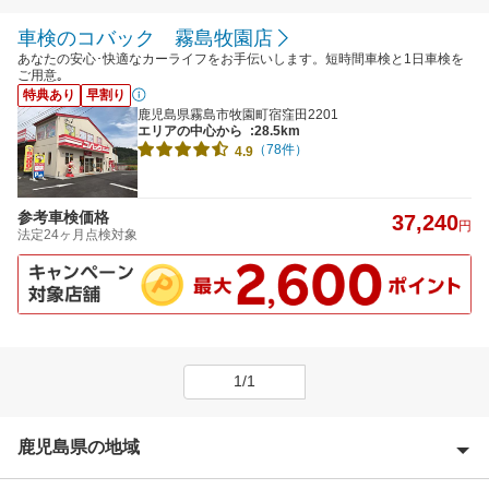
車検のコバック 霧島牧園店
あなたの安心･快適なカーライフをお手伝いします。短時間車検と1日車検を
ご用意｡
特典あり
早割り
鹿児島県霧島市牧園町宿窪田2201
エリアの中心から
:28.5km
（78件）
4.9
参考車検価格
37,240
円
法定24ヶ月点検対象
1/1
鹿児島県の地域