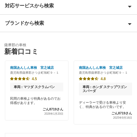
対応サービスから検索
姶良郡
姶良市
ブランドから検索
特典あり
阿久根市
早割りあり
伊藤忠エネクス
奄美市
薩摩郡の車検
クレジットカードOK
新着口コミ
車検のコバック
伊佐市
土日祝OK
南国あんしん車検 宮之城店
南国あんしん車検 宮之城店
出水郡
閉じる
鹿児島県薩摩郡さつま町旭町９－１
鹿児島県薩摩郡さつま町旭町９－１
代車あり
4.5
4.8
出水市
輸入車OK
車両 : マツダ スクラムバン
車両 : ホンダ ステップワゴン
スパーダ
いちき串木野市
ハイブリッド車OK
民間の車検より特典があるのでお
ディーラーで受ける車検より安
得感があります。
指宿市
く、特典があるので良いです。
ごん8719さん
EV車OK
ごん8719さん
2026年1月20日
2025年9月16日
大島郡
120分以内の車検
鹿児島市
整備保証