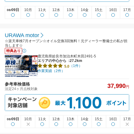
09日
10月
11火
12水
13木
14金
15土
16日
17月
08/
URAWA motor
☆楽天車検7月オープン☆オイル交換3回無料！元ディーラー整備士の私が担
当します☆
特典あり
鹿児島県姶良市加治木町木田2491-5
エリアの中心から
:27.2km
（1件）
5.0
作業実績（2件）
参考車検価格
37,990
円
法定24ヶ月点検対象
09日
10月
11火
12水
13木
14金
15土
16日
17月
08/