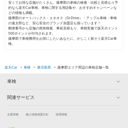
安くてお得な店舗がたくさん。薩摩郡の車検の検索・比較と見積もり予
鹿屋市
約なら楽天Car車検。車検に関する用語集や、おすすめキャンペーンな
コンピューター診断
どの情報も満載。
肝属郡
薩摩郡のオートバックス・エネオス（Dr.Drive）・アップル車検・車検
の速太郎など、安心安全のブランド加盟店も揃っています！
閉じる
郵便番号から店舗の簡単検索、事前見積もり、車検実施で楽天ポイント
霧島市
500ポイントが付与されます。
薩摩郡で車検費用をお得にしたいあなたに、かしこく探そう楽天Car車
薩摩川内市
検。
志布志市
曽於郡
楽天Car
車検
鹿児島県
薩摩郡エリア周辺の車検店舗一覧
曽於市
車検
垂水市
関連サービス
トップ
マイページ
日置市
メリット
ご利用ガイド
枕崎市
試乗・商談
新車購入
企業情報
個人情報保護方針
採用情報
車検の基礎知識
キャンペーン一覧
楽天Car車買取
車検予約
南九州市
ランキング
よくある質問