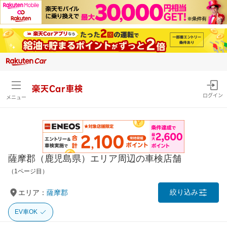
楽天Car車検
ログイン
メニュー
薩摩郡（鹿児島県）エリア周辺の車検店舗
（1ページ目）
絞り込み
エリア：
薩摩郡
EV車OK