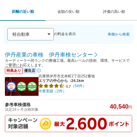
距離の近い順
金額の安い順
評価の高い順
の料金を表示
車種から検索
伊丹産業の車検 伊丹車検センター
カーディーラー同ランクの整備工場。最高レベルの技術、環境、サービスで
ご要望にお応えします。
特典あり
優良店
兵庫県伊丹市北本町2丁目252番地
エリアの中心から
:24.1km
（54件）
4.7
作業実績（2件）
参考車検価格
40,540
円
法定24ヶ月点検対象