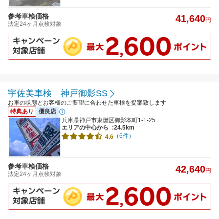
参考車検価格
41,640
円
法定24ヶ月点検対象
宇佐美車検 神戸御影SS
お車の状態とお客様のご要望に合わせた車検を提案致します
特典あり
優良店
兵庫県神戸市東灘区御影本町1-1-25
エリアの中心から
:24.5km
（6件）
4.6
参考車検価格
42,640
円
法定24ヶ月点検対象