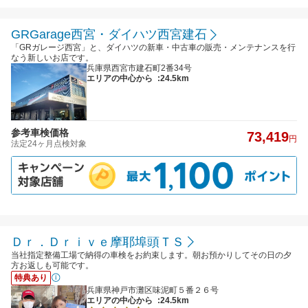
GRGarage西宮・ダイハツ西宮建石
「GRガレージ西宮」と、ダイハツの新車・中古車の販売・メンテナンスを行
なう新しいお店です。
兵庫県西宮市建石町2番34号
エリアの中心から
:24.5km
参考車検価格
73,419
円
法定24ヶ月点検対象
Ｄｒ．Ｄｒｉｖｅ摩耶埠頭ＴＳ
当社指定整備工場で納得の車検をお約束します。朝お預かりしてその日の夕
方お返しも可能です。
特典あり
兵庫県神戸市灘区味泥町５番２６号
エリアの中心から
:24.5km