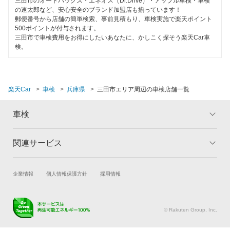
三田市のオートバックス・エネオス（Dr.Drive）・アップル車検・車検
たつの市
の速太郎など、安心安全のブランド加盟店も揃っています！
郵便番号から店舗の簡単検索、事前見積もり、車検実施で楽天ポイント
500ポイントが付与されます。
丹波市
三田市で車検費用をお得にしたいあなたに、かしこく探そう楽天Car車
検。
豊岡市
西宮市
楽天Car
車検
兵庫県
三田市エリア周辺の車検店舗一覧
西脇市
車検
姫路市
美方郡
関連サービス
トップ
マイページ
三木市
メリット
ご利用ガイド
試乗・商談
新車購入
企業情報
個人情報保護方針
採用情報
車検の基礎知識
キャンペーン一覧
南あわじ市
楽天Car車買取
車検予約
ランキング
よくある質問
養父市
キズ修理予約
洗車・コーティング予約
© Rakuten Group, Inc.
メンテナンス管理
タイヤ・パーツ購入
閉じる