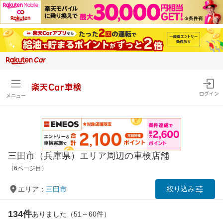
楽天Car車検
ログイン
メニュー
三田市（兵庫県）エリア周辺の車検店舗
（6ページ目）
絞り込み
エリア：
三田市
134件
ありました（51～60件）