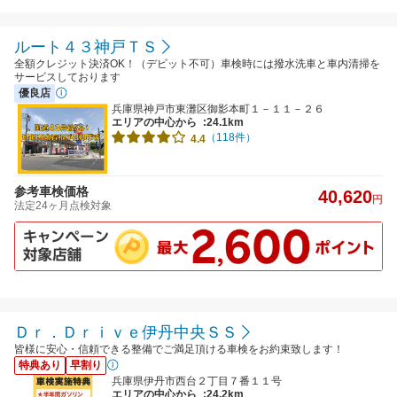
ルート４３神戸ＴＳ
全額クレジット決済OK！（デビット不可）車検時には撥水洗車と車内清掃を
サービスしております
優良店
兵庫県神戸市東灘区御影本町１－１１－２６
エリアの中心から
:24.1km
（118件）
4.4
参考車検価格
40,620
円
法定24ヶ月点検対象
Ｄｒ．Ｄｒｉｖｅ伊丹中央ＳＳ
皆様に安心・信頼できる整備でご満足頂ける車検をお約束致します！
特典あり
早割り
兵庫県伊丹市西台２丁目７番１１号
エリアの中心から
:24.2km