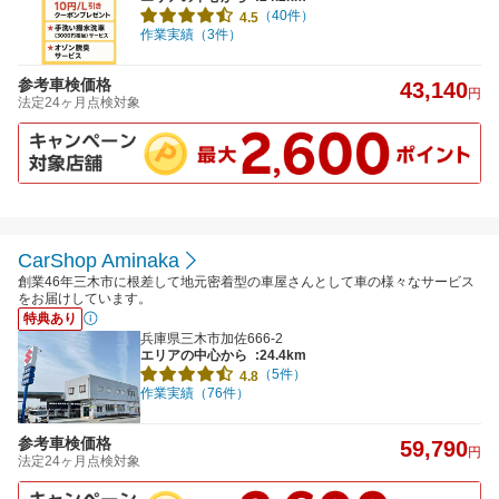
（40件）
4.5
作業実績（3件）
参考車検価格
43,140
円
法定24ヶ月点検対象
CarShop Aminaka
創業46年三木市に根差して地元密着型の車屋さんとして車の様々なサービス
をお届けしています。
特典あり
兵庫県三木市加佐666-2
エリアの中心から
:24.4km
（5件）
4.8
作業実績（76件）
参考車検価格
59,790
円
法定24ヶ月点検対象