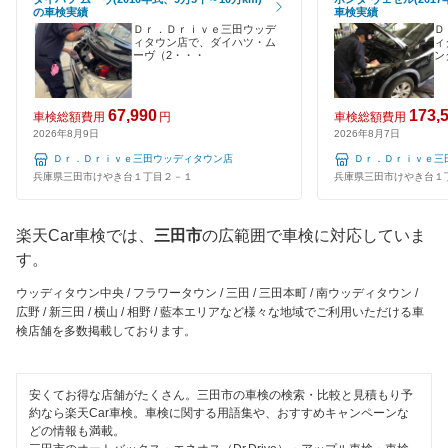
トヨタディーラー
の車検実績
車検実績
加東市
120分以内の車検
Ｄｒ．Ｄｒｉｖｅ三田ウッデ
Ｄ
ィタウン店で、ダイハツ・ム
ィ
エネフリ車検
川西市
ーヴ（2・・・
ン
1日車検
安心WE！車検
川辺郡
夜間受付
67,990
173,
車検総額費用
円
車検総額費用
2026年8月9日
2026年8月7日
神崎郡
閉じる
整備保証
Ｄｒ．Ｄｒｉｖｅ三田ウッディタウン店
Ｄｒ．Ｄｒｉｖｅ三
丹波篠山市
兵庫県三田市けやき台１丁目２－１
兵庫県三田市けやき台１
1級整備士在籍
佐用郡
楽天Car車検では、
三田市
の広範囲で車検に対応していま
コンピューター診断
す。
宍粟市
閉じる
ウッディタウン中央 / フラワータウン / 三田 / 三田本町 / 南ウッディタウン /
洲本市
広野 / 新三田 / 横山 / 相野 / 藍本エリアなど様々な地域でご利用いただける車
検店舗を多数掲載しております。
多可郡
高砂市
安くてお得な店舗がたくさん。三田市の車検の検索・比較と見積もり予
約なら楽天Car車検。車検に関する用語集や、おすすめキャンペーンな
宝塚市
どの情報も満載。