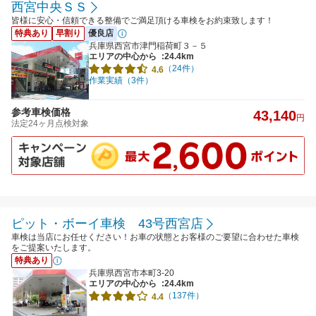
西宮中央ＳＳ
皆様に安心・信頼できる整備でご満足頂ける車検をお約束致します！
特典あり
早割り
優良店
兵庫県西宮市津門稲荷町３－５
エリアの中心から
:24.4km
（24件）
4.6
作業実績（3件）
参考車検価格
43,140
円
法定24ヶ月点検対象
ピット・ボーイ車検 43号西宮店
車検は当店にお任せください！お車の状態とお客様のご要望に合わせた車検
をご提案いたします。
特典あり
兵庫県西宮市本町3-20
エリアの中心から
:24.4km
（137件）
4.4