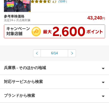
（50件）
4.7
参考車検価格
43,240
円
法定24ヶ月点検対象
6/14
兵庫県 - そのほかの地域
対応サービスから検索
相生市
明石市
ブランドから検索
Award 受賞店
赤穂郡
優良店