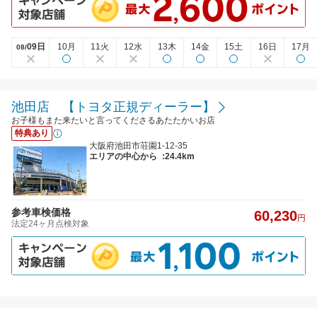
09日
10月
11火
12水
13木
14金
15土
16日
17月
08/
池田店 【トヨタ正規ディーラー】
お子様もまた来たいと言ってくださるあたたかいお店
特典あり
大阪府池田市荘園1-12-35
エリアの中心から
:24.4km
参考車検価格
60,230
円
法定24ヶ月点検対象