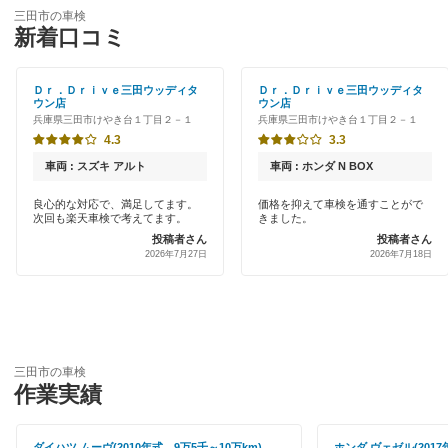
ENEOS
赤穂市
三田市の車検
特典あり
新着口コミ
「車検の速太郎」
朝来市
初めて来店割りあり
アップル車検
Ｄｒ．Ｄｒｉｖｅ三田ウッディタ
Ｄｒ．Ｄｒｉｖｅ三田ウッディタ
芦屋市
ウン店
ウン店
新車初回割りあり
兵庫県三田市けやき台１丁目２－１
兵庫県三田市けやき台１丁目２－１
オートバックス
尼崎市
4.3
3.3
早割りあり
出光リテール車検
車両 : スズキ アルト
車両 : ホンダ N BOX
淡路市
クレジットカードOK
良心的な対応で、満足してます。
価格を抑えて車検を通すことがで
宇佐美車検
伊丹市
次回も楽天車検で考えてます。
きました。
土日祝OK
投稿者さん
投稿者さん
コスモの車検
2026年7月27日
2026年7月18日
揖保郡
代車あり
車検のコバック
小野市
引取り・納車あり
GTNET×カフェ車検
加古川市
輸入車OK
キグナス車検
三田市の車検
加古郡
作業実績
ハイブリッド車OK
出光興産「らくらく安心車検」
加西市
EV車OK
ダイハツ ムーヴ(2010年式、9万5千～10万km)
ホンダ ヴェゼル(2017