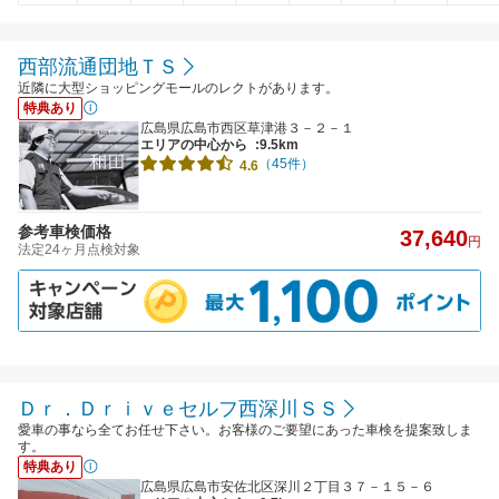
西部流通団地ＴＳ
近隣に大型ショッピングモールのレクトがあります。
特典あり
広島県広島市西区草津港３－２－１
エリアの中心から
:9.5km
（45件）
4.6
参考車検価格
37,640
円
法定24ヶ月点検対象
Ｄｒ．Ｄｒｉｖｅセルフ西深川ＳＳ
愛車の事なら全てお任せ下さい。お客様のご要望にあった車検を提案致しま
す。
特典あり
広島県広島市安佐北区深川２丁目３７－１５－６