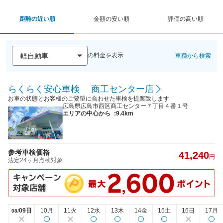
距離の近い順
金額の安い順
評価の高い順
の料金を表示
車種から検索
らくらく安心車検 商工センター店
お車の状態とお客様のご要望に合わせた車検を提案致します
広島県広島市西区商工センター７丁目４番１号
エリアの中心から
:9.4km
参考車検価格
41,240
円
法定24ヶ月点検対象
09日
10月
11火
12水
13木
14金
15土
16日
17月
08/