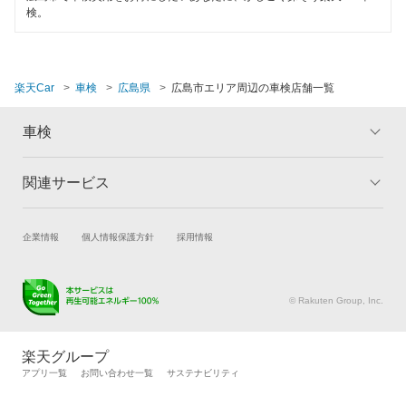
検。
楽天Car
車検
広島県
広島市エリア周辺の車検店舗一覧
車検
関連サービス
トップ
マイページ
メリット
ご利用ガイド
試乗・商談
新車購入
企業情報
個人情報保護方針
採用情報
車検の基礎知識
キャンペーン一覧
楽天Car車買取
車検予約
ランキング
よくある質問
キズ修理予約
洗車・コーティング予約
© Rakuten Group, Inc.
メンテナンス管理
タイヤ・パーツ購入
タイヤ交換サービス
楽天Car マガジン
楽天グループ
自動車カタログ
自動車保険
アプリ一覧
お問い合わせ一覧
サステナビリティ
楽天マイカー割