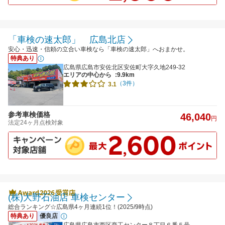
「車検の速太郎」 広島北店
安心・迅速・信頼の立合い車検なら「車検の速太郎」へおまかせ。
特典あり
広島県広島市安佐北区安佐町大字久地249-32
エリアの中心から
:9.9km
（3件）
3.1
参考車検価格
46,040
円
法定24ヶ月点検対象
(株)大野石油店 車検センター
総合ランキング☆広島県4ヶ月連続1位！(2025/9時点)
特典あり
優良店