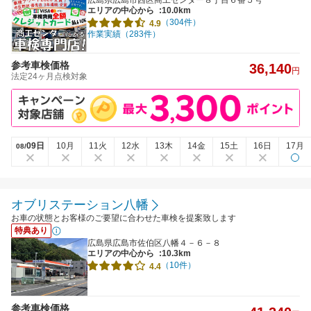
広島県広島市西区商工センター８丁目６番５号
エリアの中心から
:10.0km
（304件）
4.9
作業実績（283件）
参考車検価格
36,140
円
法定24ヶ月点検対象
09日
10月
11火
12水
13木
14金
15土
16日
17月
08/
オブリステーション八幡
お車の状態とお客様のご要望に合わせた車検を提案致します
特典あり
広島県広島市佐伯区八幡４－６－８
エリアの中心から
:10.3km
（10件）
4.4
参考車検価格