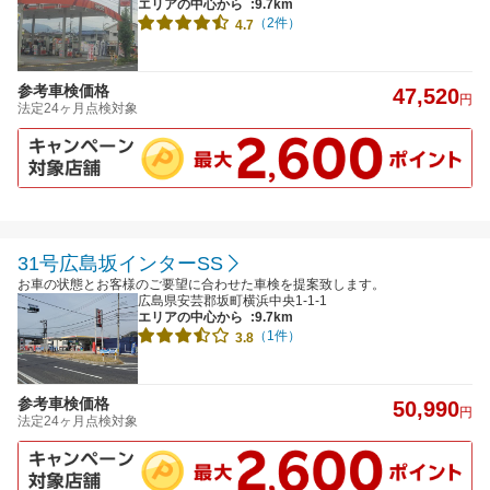
エリアの中心から
:9.7km
（2件）
4.7
参考車検価格
47,520
円
法定24ヶ月点検対象
31号広島坂インターSS
お車の状態とお客様のご要望に合わせた車検を提案致します。
広島県安芸郡坂町横浜中央1-1-1
エリアの中心から
:9.7km
（1件）
3.8
参考車検価格
50,990
円
法定24ヶ月点検対象