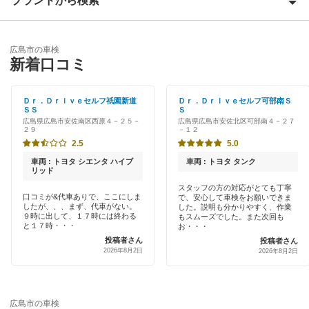
ブランドから検索
Award 受賞店
広島市安佐南区
優良店
ENEOS
広島市佐伯区
広島市の車検
特典あり
新着口コミ
「車検の速太郎」
広島市中区
早割りあり
オートバックス
Ｄｒ．Ｄｒｉｖｅセルフ祇園新道
Ｄｒ．Ｄｒｉｖｅセルフ可部南Ｓ
広島市西区
ＳＳ
Ｓ
クレジットカードOK
広島県広島市安佐南区西原４－２５－
広島県広島市安佐北区可部南４－２７
チャレンジ車検
２９
－１２
広島市東区
土日祝OK
2.5
5.0
出光リテール車検
広島市南区
車両 : トヨタ シエンタ ハイブ
車両 : トヨタ タンク
代車あり
リッド
伊藤忠エネクス
スタッフの方の対応がとても丁寧
口コミが&代車ありで、ここにしま
で、安心して車検をお願いできま
引取り・納車あり
閉じる
したが、、、まず、代車がない。
した。説明も分かりやすく、作業
車検のコバック
９時に出して、１７時には終わる
もスムーズでした。また次回も
と１７時・・・
輸入車OK
お・・・
ホリデー車検
投稿者さん
投稿者さん
2026年8月2日
2026年8月2日
ハイブリッド車OK
マッハ車検
EV車OK
出光興産「らくらく安心車検」
広島市の車検