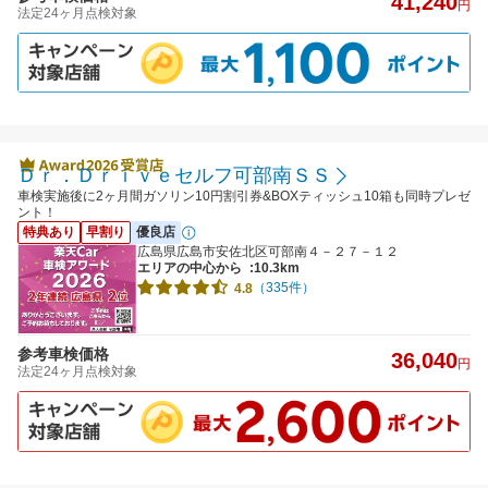
41,240
円
法定24ヶ月点検対象
Ｄｒ．Ｄｒｉｖｅセルフ可部南ＳＳ
車検実施後に2ヶ月間ガソリン10円割引券&BOXティッシュ10箱も同時プレゼ
ント！
特典あり
早割り
優良店
広島県広島市安佐北区可部南４－２７－１２
エリアの中心から
:10.3km
（335件）
4.8
参考車検価格
36,040
円
法定24ヶ月点検対象