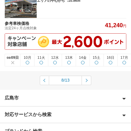
エリアの中心から
:10.9km
参考車検価格
41,240
円
法定24ヶ月点検対象
09日
10月
11火
12水
13木
14金
15土
16日
17月
08/
8/13
広島市
対応サービスから検索
広島市安芸区
広島市安佐北区