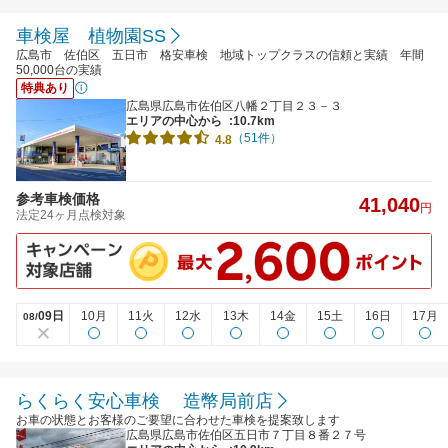
車検屋 植物園SS
広島市 佐伯区 五日市 格安車検 地域トップクラスの信頼と実績 年間
50,000台の実績
特典あり
広島県広島市佐伯区八幡２丁目２３－３
エリアの中心から
:10.7km
（51件）
4.8
参考車検価格
41,040
円
法定24ヶ月点検対象
09日
10月
11火
12水
13木
14金
15土
16日
17月
08/
らくらく安心車検 造幣局前店
お車の状態とお客様のご要望に合わせた車検を提案致します
広島県広島市佐伯区五日市７丁目８番２７号