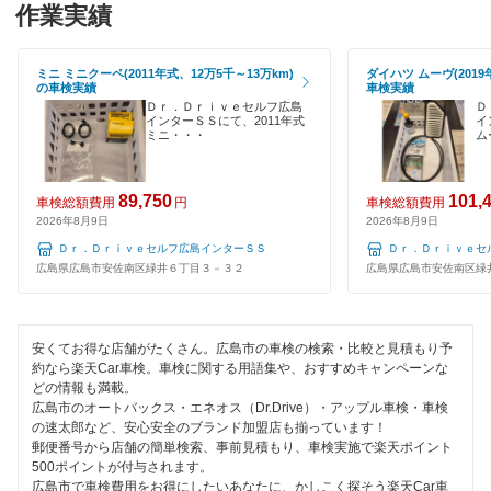
120分以内の車検
作業実績
エネフリ車検
1日車検
安心WE！車検
ミニ ミニクーペ(2011年式、12万5千～13万km)
ダイハツ ムーヴ(2019
の車検実績
車検実績
夜間受付
Ｄｒ．Ｄｒｉｖｅセルフ広島
Ｄ
インターＳＳにて、2011年式
イ
閉じる
ミニ・・・
ム
整備保証
1級整備士在籍
89,750
101,
車検総額費用
円
車検総額費用
2026年8月9日
2026年8月9日
コンピューター診断
Ｄｒ．Ｄｒｉｖｅセルフ広島インターＳＳ
Ｄｒ．Ｄｒｉｖｅセ
広島県広島市安佐南区緑井６丁目３－３２
広島県広島市安佐南区緑
閉じる
安くてお得な店舗がたくさん。広島市の車検の検索・比較と見積もり予
約なら楽天Car車検。車検に関する用語集や、おすすめキャンペーンな
どの情報も満載。
広島市のオートバックス・エネオス（Dr.Drive）・アップル車検・車検
の速太郎など、安心安全のブランド加盟店も揃っています！
郵便番号から店舗の簡単検索、事前見積もり、車検実施で楽天ポイント
500ポイントが付与されます。
広島市で車検費用をお得にしたいあなたに、かしこく探そう楽天Car車