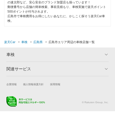
の速太郎など、安心安全のブランド加盟店も揃っています！
郵便番号から店舗の簡単検索、事前見積もり、車検実施で楽天ポイント
500ポイントが付与されます。
広島市で車検費用をお得にしたいあなたに、かしこく探そう楽天Car車
検。
楽天Car
車検
広島県
広島市エリア周辺の車検店舗一覧
車検
関連サービス
トップ
マイページ
メリット
ご利用ガイド
試乗・商談
新車購入
企業情報
個人情報保護方針
採用情報
車検の基礎知識
キャンペーン一覧
楽天Car車買取
車検予約
ランキング
よくある質問
キズ修理予約
洗車・コーティング予約
© Rakuten Group, Inc.
メンテナンス管理
タイヤ・パーツ購入