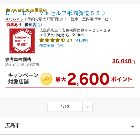
Ｄｒ．Ｄｒｉｖｅセルフ祇園新道ＳＳ
今ならネット予約で最大1万円引き！！洗車・室内清掃サービス！
特典あり
優良店
広島県広島市安佐南区西原４－２５－２９
エリアの中心から
:2.1km
（418件）
4.7
作業実績（1件）
参考車検価格
36,040
円
法定24ヶ月点検対象
1/13
広島市