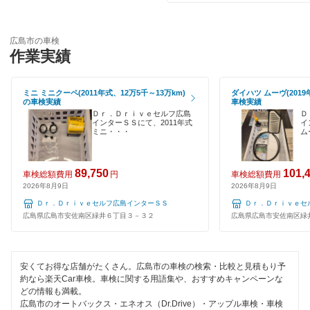
マッハ車検
EV車OK
出光興産「らくらく安心車検」
広島市の車検
120分以内の車検
作業実績
エネフリ車検
1日車検
安心WE！車検
ミニ ミニクーペ(2011年式、12万5千～13万km)
ダイハツ ムーヴ(2019
の車検実績
車検実績
夜間受付
Ｄｒ．Ｄｒｉｖｅセルフ広島
Ｄ
インターＳＳにて、2011年式
イ
閉じる
ミニ・・・
ム
整備保証
1級整備士在籍
89,750
101,
車検総額費用
円
車検総額費用
2026年8月9日
2026年8月9日
コンピューター診断
Ｄｒ．Ｄｒｉｖｅセルフ広島インターＳＳ
Ｄｒ．Ｄｒｉｖｅセ
広島県広島市安佐南区緑井６丁目３－３２
広島県広島市安佐南区緑
閉じる
安くてお得な店舗がたくさん。広島市の車検の検索・比較と見積もり予
約なら楽天Car車検。車検に関する用語集や、おすすめキャンペーンな
どの情報も満載。
広島市のオートバックス・エネオス（Dr.Drive）・アップル車検・車検