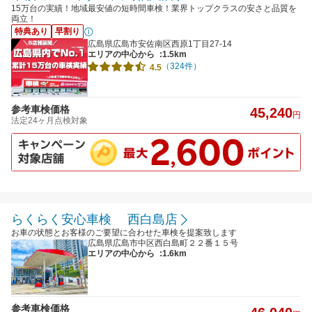
15万台の実績！地域最安値の短時間車検！業界トップクラスの安さと品質を
両立！
特典あり
早割り
広島県広島市安佐南区西原1丁目27-14
エリアの中心から
:1.5km
（324件）
4.5
参考車検価格
45,240
円
法定24ヶ月点検対象
らくらく安心車検 西白島店
お車の状態とお客様のご要望に合わせた車検を提案致します
広島県広島市中区西白島町２２番１５号
エリアの中心から
:1.6km
参考車検価格