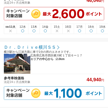
46,040
円
法定24ヶ月点検対象
11火
12水
13木
14金
15土
16日
17月
18火
19水
08/
Ｄｒ．Ｄｒｉｖｅ横川ＳＳ
横川駅から江波方面に車で1分の所のエネオスです。
広島県広島市西区横川町１丁目６ー１７
エリアの中心から
:2.0km
参考車検価格
44,940
円
法定24ヶ月点検対象