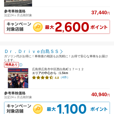
参考車検価格
37,440
円
法定24ヶ月点検対象
Ｄｒ．Ｄｒｉｖｅ白島ＳＳ
ガソリン代がお得に！車検後の相談もお気軽に！お得で安心な車検をお届け
します。
特典あり
広島県広島市中区西白島町１７ー１２
エリアの中心から
:1.5km
（4件）
4.8
参考車検価格
40,940
円
法定24ヶ月点検対象