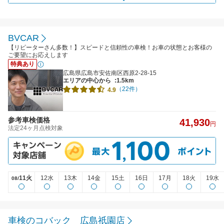
BVCAR
【リピーターさん多数！】スピードと信頼性の車検！お車の状態とお客様の
ご要望にお応えします
特典あり
広島県広島市安佐南区西原2-28-15
エリアの中心から
:1.5km
（22件）
4.9
参考車検価格
41,930
円
法定24ヶ月点検対象
11火
12水
13木
14金
15土
16日
17月
18火
19水
08/
車検のコバック 広島祇園店