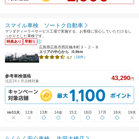
スマイル車検 ソートク自動車
マツダディーラーサービス工場で実施する、お客様に安心していただけるし
っかりとした車検です。
特典あり
早割り
広島県広島市西区楠木町３－２－８
エリアの中心から
:0.9km
（16件）
4.7
参考車検価格
43,290
円
法定24ヶ月点検対象
11火
12水
13木
14金
15土
16日
17月
18火
19水
08/
らくらく安心車検 牛田大橋店