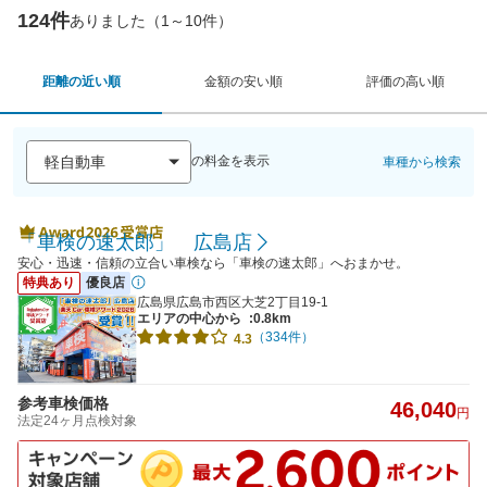
124件
ありました（1～10件）
距離の近い順
金額の安い順
評価の高い順
の料金を表示
車種から検索
「車検の速太郎」 広島店
安心・迅速・信頼の立合い車検なら「車検の速太郎」へおまかせ。
特典あり
優良店
広島県広島市西区大芝2丁目19-1
エリアの中心から
:0.8km
（334件）
4.3
参考車検価格
46,040
円
法定24ヶ月点検対象