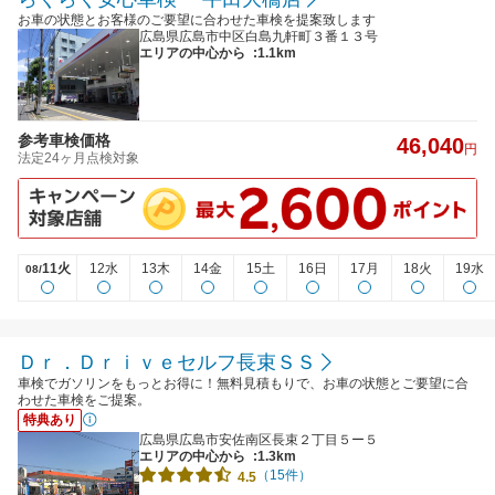
お車の状態とお客様のご要望に合わせた車検を提案致します
広島県広島市中区白島九軒町３番１３号
エリアの中心から
:1.1km
参考車検価格
46,040
円
法定24ヶ月点検対象
11火
12水
13木
14金
15土
16日
17月
18火
19水
08/
Ｄｒ．Ｄｒｉｖｅセルフ長束ＳＳ
車検でガソリンをもっとお得に！無料見積もりで、お車の状態とご要望に合
わせた車検をご提案。
特典あり
広島県広島市安佐南区長束２丁目５ー５
エリアの中心から
:1.3km
（15件）
4.5