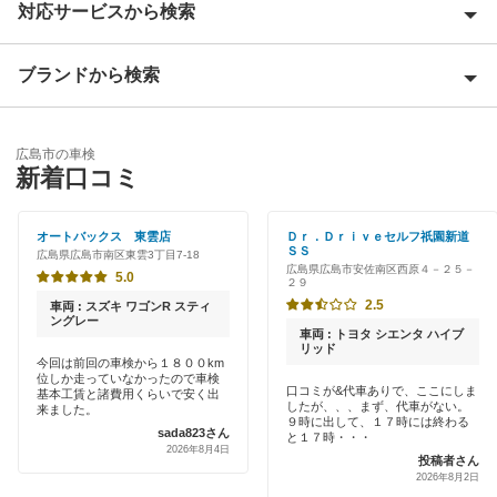
対応サービスから検索
広島市安芸区
広島市安佐北区
ブランドから検索
Award 受賞店
広島市安佐南区
優良店
ENEOS
広島市佐伯区
広島市の車検
特典あり
新着口コミ
「車検の速太郎」
広島市中区
早割りあり
オートバックス
オートバックス 東雲店
Ｄｒ．Ｄｒｉｖｅセルフ祇園新道
広島市西区
ＳＳ
広島県広島市南区東雲3丁目7-18
クレジットカードOK
広島県広島市安佐南区西原４－２５－
チャレンジ車検
5.0
２９
広島市東区
土日祝OK
2.5
車両 : スズキ ワゴンR スティ
出光リテール車検
ングレー
広島市南区
車両 : トヨタ シエンタ ハイブ
代車あり
リッド
今回は前回の車検から１８００km
伊藤忠エネクス
位しか走っていなかったので車検
口コミが&代車ありで、ここにしま
引取り・納車あり
閉じる
基本工賃と諸費用くらいで安く出
したが、、、まず、代車がない。
来ました。
車検のコバック
９時に出して、１７時には終わる
sada823さん
と１７時・・・
輸入車OK
2026年8月4日
ホリデー車検
投稿者さん
2026年8月2日
ハイブリッド車OK