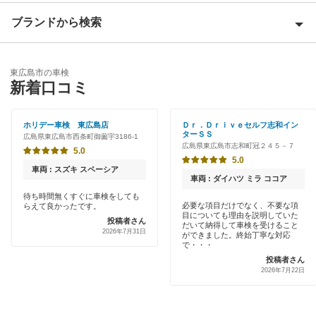
安芸高田市
ブランドから検索
Award 受賞店
江田島市
優良店
ENEOS
大竹市
東広島市の車検
特典あり
新着口コミ
「車検の速太郎」
尾道市
早割りあり
オートバックス
ホリデー車検 東広島店
Ｄｒ．Ｄｒｉｖｅセルフ志和イン
呉市
ターＳＳ
広島県東広島市西条町御薗宇3186-1
クレジットカードOK
広島県東広島市志和町冠２４５－７
チャレンジ車検
5.0
庄原市
5.0
土日祝OK
車両 : スズキ スペーシア
出光リテール車検
車両 : ダイハツ ミラ ココア
神石郡
代車あり
待ち時間無くすぐに車検をしても
必要な項目だけでなく、不要な項
らえて良かったです。
車検のコバック
世羅郡
目についても理由を説明していた
投稿者さん
引取り・納車あり
だいて納得して車検を受けること
2026年7月31日
ができました。終始丁寧な対応
ホリデー車検
竹原市
で・・・
輸入車OK
投稿者さん
出光興産「らくらく安心車検」
豊田郡
2026年7月22日
ハイブリッド車OK
安心WE！車検
廿日市市
EV車OK