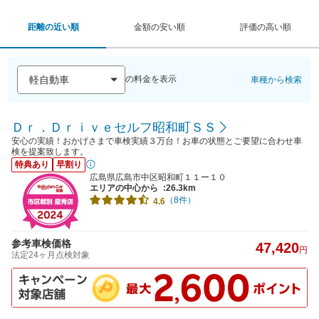
距離の近い順
金額の安い順
評価の高い順
の料金を表示
車種から検索
Ｄｒ．Ｄｒｉｖｅセルフ昭和町ＳＳ
安心の実績！おかげさまで車検実績３万台！お車の状態とご要望に合わせ車
検を提案致します。
特典あり
早割り
広島県広島市中区昭和町１１ー１０
エリアの中心から
:26.3km
（8件）
4.6
参考車検価格
47,420
円
法定24ヶ月点検対象