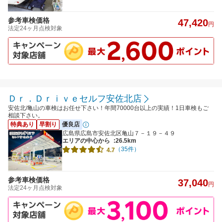
参考車検価格
47,420
円
法定24ヶ月点検対象
Ｄｒ．Ｄｒｉｖｅセルフ安佐北店
安佐北/亀山の車検はお任せ下さい！年間70000台以上の実績！1日車検もご
相談下さい。
特典あり
早割り
優良店
広島県広島市安佐北区亀山７－１９－４９
エリアの中心から
:26.5km
（35件）
4.7
参考車検価格
37,040
円
法定24ヶ月点検対象