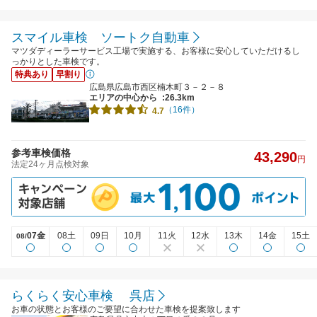
スマイル車検 ソートク自動車
マツダディーラーサービス工場で実施する、お客様に安心していただけるし
っかりとした車検です。
特典あり
早割り
広島県広島市西区楠木町３－２－８
エリアの中心から
:26.3km
（16件）
4.7
参考車検価格
43,290
円
法定24ヶ月点検対象
07金
08土
09日
10月
11火
12水
13木
14金
15土
08/
らくらく安心車検 呉店
お車の状態とお客様のご要望に合わせた車検を提案致します