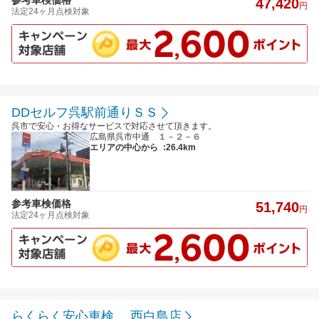
47,420
円
法定24ヶ月点検対象
DDセルフ呉駅前通りＳＳ
呉市で安心・お得なサービスで対応させて頂きます。
広島県呉市中通 １－２－６
エリアの中心から
:26.4km
参考車検価格
51,740
円
法定24ヶ月点検対象
らくらく安心車検 西白島店