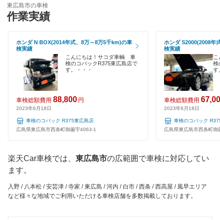
東広島市の車検
福山市
閉じる
作業実績
120分以内の車検
府中市
1日車検
ホンダ N BOX(2014年式、8万～8万5千km)の車
ホンダ S2000(2008
検実績
検実績
三原市
夜間受付
こんにちは！サコダ車輌 車
こ
検のコバックR375東広島店で
検
三次市
す。・・・
す
整備保証
山県郡
1級整備士在籍
88,800
67,0
車検総額費用
円
車検総額費用
2023年6月18日
2023年6月18日
コンピューター診断
閉じる
車検のコバック R375東広島店
車検のコバック R3
広島県東広島市西条町御薗宇4063-1
広島県東広島市西条町御薗宇
閉じる
楽天Car車検では、
東広島市
の広範囲で車検に対応してい
ます。
入野 / 八本松 / 安芸津 / 寺家 / 東広島 / 河内 / 白市 / 西条 / 西高屋 / 風早エリア
など様々な地域でご利用いただける車検店舗を多数掲載しております。