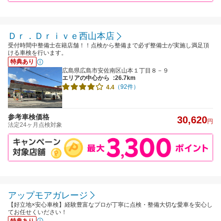
Ｄｒ．Ｄｒｉｖｅ西山本店
受付時間中整備士在籍店舗！！点検から整備まで必ず整備士が実施し満足頂
ける車検を行います。
特典あり
広島県広島市安佐南区山本１丁目８－９
エリアの中心から
:26.7km
（92件）
4.4
参考車検価格
30,620
円
法定24ヶ月点検対象
アップモアガレージ
【好立地×安心車検】経験豊富なプロが丁寧に点検・整備大切な愛車を安心し
てお任せくいださい！
特典あり