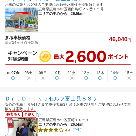
お車の状態とお客様のご要望に合わせた車検を提案致します
広島県広島市中区西白島町２２番１５号
エリアの中心から
:26.5km
参考車検価格
46,040
円
法定24ヶ月点検対象
07金
08土
09日
10月
11火
12水
13木
14金
15土
08/
Ｄｒ．Ｄｒｉｖｅセルフ富士見ＳＳ
安心の実績！おかげさまで車検実績3万台！お車の状態とご要望に合わせて車
検を提案致します。
特典あり
早割り
広島県広島市中区宝町１０ー１
エリアの中心から
:26.5km
（7件）
4.4