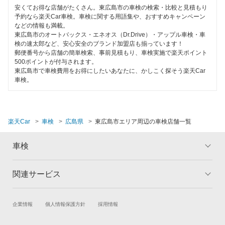
安くてお得な店舗がたくさん。東広島市の車検の検索・比較と見積もり
予約なら楽天Car車検。車検に関する用語集や、おすすめキャンペーン
などの情報も満載。
東広島市のオートバックス・エネオス（Dr.Drive）・アップル車検・車
検の速太郎など、安心安全のブランド加盟店も揃っています！
郵便番号から店舗の簡単検索、事前見積もり、車検実施で楽天ポイント
500ポイントが付与されます。
東広島市で車検費用をお得にしたいあなたに、かしこく探そう楽天Car
車検。
楽天Car
車検
広島県
東広島市エリア周辺の車検店舗一覧
車検
関連サービス
トップ
マイページ
メリット
ご利用ガイド
試乗・商談
新車購入
企業情報
個人情報保護方針
採用情報
車検の基礎知識
キャンペーン一覧
楽天Car車買取
車検予約
ランキング
よくある質問