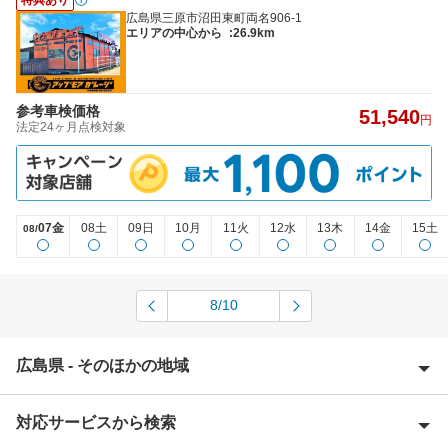
広島県三原市沼田東町両名906-1
エリアの中心から
:26.9km
参考車検価格
51,540
円
法定24ヶ月点検対象
07金
08土
09日
10月
11火
12水
13木
14金
15土
08/
8/10
広島県 - そのほかの地域
対応サービスから検索
安芸郡