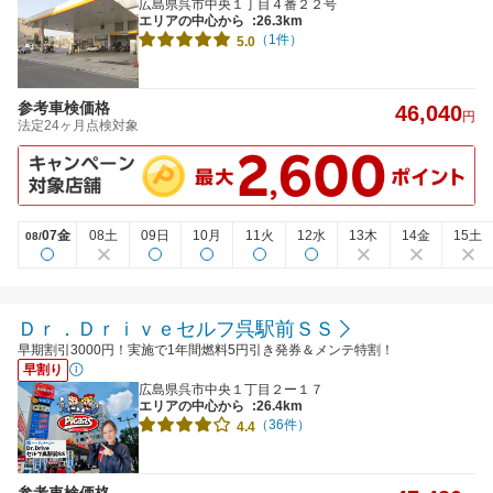
広島県呉市中央１丁目４番２２号
エリアの中心から
:26.3km
（1件）
5.0
参考車検価格
46,040
円
法定24ヶ月点検対象
07金
08土
09日
10月
11火
12水
13木
14金
15土
08/
Ｄｒ．Ｄｒｉｖｅセルフ呉駅前ＳＳ
早期割引3000円！実施で1年間燃料5円引き発券＆メンテ特割！
早割り
広島県呉市中央１丁目２ー１７
エリアの中心から
:26.4km
（36件）
4.4
参考車検価格