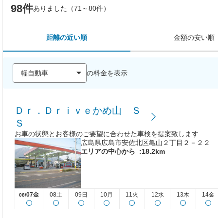
98件
ありました（71～80件）
距離の近い順
金額の安い順
の料金を表示
Ｄｒ．Ｄｒｉｖｅかめ山 Ｓ
Ｓ
お車の状態とお客様のご要望に合わせた車検を提案致します
広島県広島市安佐北区亀山２丁目２－２２
エリアの中心から
:18.2km
07金
08土
09日
10月
11火
12水
13木
14金
08/