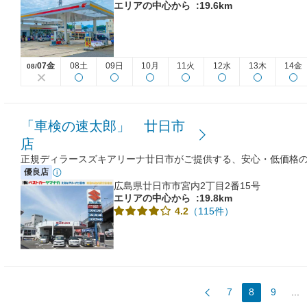
エリアの中心から
:19.6km
07金
08土
09日
10月
11火
12水
13木
14金
08/
「車検の速太郎」 廿日市
店
正規ディラースズキアリーナ廿日市がご提供する、安心・低価格
優良店
広島県廿日市市宮内2丁目2番15号
エリアの中心から
:19.8km
（115件）
4.2
7
8
9
...