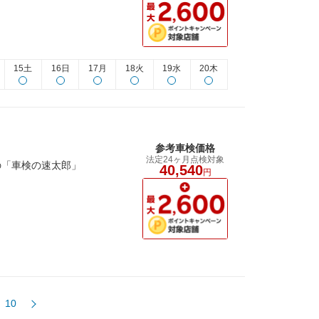
15土
16日
17月
18火
19水
20木
参考車検価格
法定24ヶ月点検対象
の「車検の速太郎」
40,540
円
10