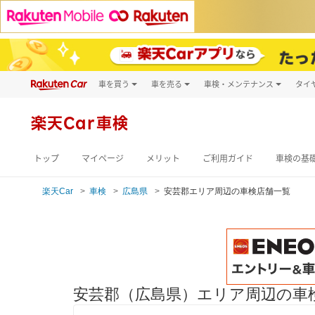
車を買う
車を売る
車検・メンテナンス
タイ
試乗・商談
楽天Car車買取
車検予約
キズ修理予約
新車
楽天Car車検
洗車・コーティン
メンテナンス管理
トップ
マイページ
メリット
ご利用ガイド
車検の基
楽天Car
車検
広島県
安芸郡エリア周辺の車検店舗一覧
安芸郡（広島県）エリア周辺の車