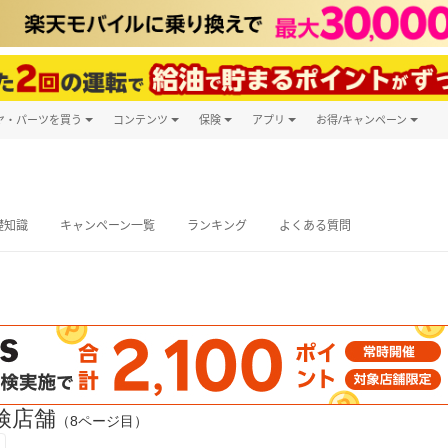
ヤ・パーツを買う
コンテンツ
保険
アプリ
お得/キャンペーン
楽天Carマガジン
キャンペーン
タイヤ・パーツ購入
自動車保険
楽天Carアプリ
自動車カタログ
タイヤ交換サービス
楽天マイカー
グ予約
礎知識
キャンペーン一覧
ランキング
よくある質問
検店舗
（8ページ目）