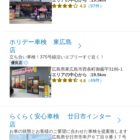
エリアの中心から
:19.5km
（97件）
4.3
ホリデー車検 東広島
店
立ち合い車検！375号線沿いエブリーすぐ近く！
優良店
広島県東広島市西条町御薗宇3186-1
エリアの中心から
:19.5km
（49件）
4.6
らくらく安心車検 廿日市インター
店
お車の状態とお客様のご要望に合わせた車検を提案致します
広島県廿日市市串戸６丁目９番１７号