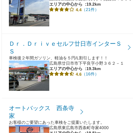
エリアの中心から
:19.2km
（21件）
4.4
Ｄｒ．Ｄｒｉｖｅセルフ廿日市インターＳ
Ｓ
車検後２年間ガソリン、軽油を５円/L割引します！！
広島県廿日市市下平良字小野３６２－１
エリアの中心から
:19.3km
（16件）
4.6
オートバックス 西条寺
家
お客様のご要望にあった車検をご提案いたします。
広島県東広島市西条町寺家4000