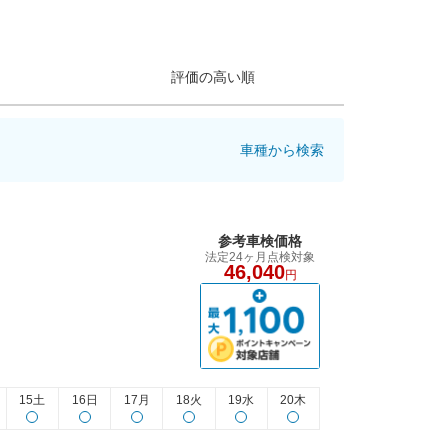
評価の高い順
車種から検索
参考車検価格
法定24ヶ月点検対象
46,040
円
15土
16日
17月
18火
19水
20木