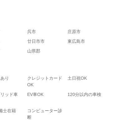
市
呉市
庄原市
郡
廿日市市
東広島市
市
山県郡
りあり
クレジットカード
土日祝OK
OK
ブリッド車
EV車OK
120分以内の車検
備士在籍
コンピューター診
断