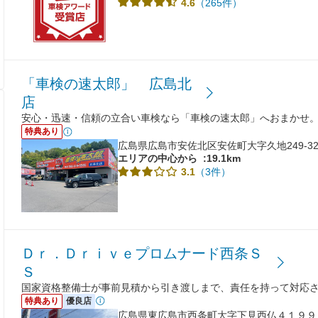
（265件）
4.6
「車検の速太郎」 広島北
店
安心・迅速・信頼の立合い車検なら「車検の速太郎」へおまかせ
特典あり
広島県広島市安佐北区安佐町大字久地249-3
エリアの中心から
:19.1km
（3件）
3.1
Ｄｒ．Ｄｒｉｖｅプロムナード西条Ｓ
Ｓ
国家資格整備士が事前見積から引き渡しまで、責任を持って対応
特典あり
優良店
広島県東広島市西条町大字下見西仏４１９９