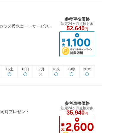
参考車検価格
法定24ヶ月点検対象
でガラス撥水コートサービス！
52,640
円
15土
16日
17月
18火
19水
20木
参考車検価格
法定24ヶ月点検対象
も同時プレゼント
35,940
円