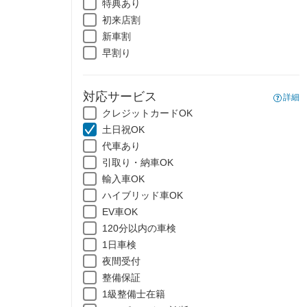
特典あり
初来店割
新車割
早割り
対応サービス
詳細
クレジットカードOK
土日祝OK
代車あり
引取り・納車OK
輸入車OK
ハイブリッド車OK
EV車OK
120分以内の車検
1日車検
夜間受付
整備保証
1級整備士在籍