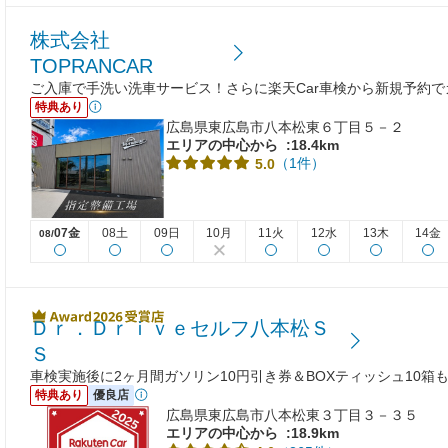
株式会社
TOPRANCAR
ご入庫で手洗い洗車サービス！さらに楽天Car車検から新規予約
特典あり
広島県東広島市八本松東６丁目５－２
エリアの中心から
:18.4km
（1件）
5.0
07金
08土
09日
10月
11火
12水
13木
14金
08/
Ｄｒ．Ｄｒｉｖｅセルフ八本松Ｓ
Ｓ
車検実施後に2ヶ月間ガソリン10円引き券＆BOXティッシュ10箱
特典あり
優良店
広島県東広島市八本松東３丁目３－３５
エリアの中心から
:18.9km