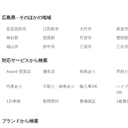
広島県 - そのほかの地域
安芸高田市
江田島市
大竹市
尾道
神石郡
世羅郡
竹原市
豊田
福山市
府中市
三原市
三次
対応サービスから検索
Award 受賞店
優良店
特典あり
早割
代車あり
引取り・納車あり
輸入車OK
ハイ
OK
1日車検
夜間受付
整備保証
1級整
ブランドから検索