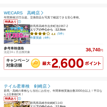
WECARS 高崎店
年間車検10万台超。交換部品を写真で確認できる安心車検。
特典あり
群馬県高崎市吉井町池1967-2
エリアの中心から
:12.5km
（5件）
4.4
作業実績（4件）
参考車検価格
36,740
円
法定24ヶ月点検対象
テイル君車検 剣崎店
群馬・高崎の車検なら当社にお任せ。年間車検実施台数3000台以上！平日な
ら1日車検OK！
特典あり
群馬県高崎市剣崎町1143
エリアの中心から
:12.8km