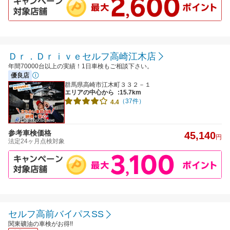
Ｄｒ．Ｄｒｉｖｅセルフ高崎江木店
年間70000台以上の実績！1日車検もご相談下さい。
優良店
群馬県高崎市江木町３３２－１
エリアの中心から
:15.7km
（37件）
4.4
参考車検価格
45,140
円
法定24ヶ月点検対象
セルフ高前バイパスSS
関東礦油の車検がお得!!