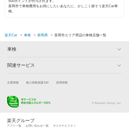
500ポイントが付与されます。
富岡市で車検費用をお得にしたいあなたに、かしこく探そう楽天Car車
検。
楽天Car
車検
群馬県
富岡市エリア周辺の車検店舗一覧
車検
関連サービス
トップ
マイページ
メリット
ご利用ガイド
試乗・商談
新車購入
企業情報
個人情報保護方針
採用情報
車検の基礎知識
キャンペーン一覧
楽天Car車買取
車検予約
ランキング
よくある質問
キズ修理予約
洗車・コーティング予約
© Rakuten Group, Inc.
メンテナンス管理
タイヤ・パーツ購入
タイヤ交換サービス
楽天Car マガジン
楽天グループ
自動車カタログ
自動車保険
アプリ一覧
お問い合わせ一覧
サステナビリティ