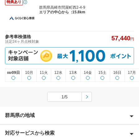
特典あり
群馬県高崎市問屋町西2-4-9
エリアの中心から
:15.8km
参考車検価格
57,440
円
法定24ヶ月点検対象
09日
10月
11火
12水
13木
14金
15土
16日
17月
08/
1/5
群馬県の地域
対応サービスから検索
吾妻郡