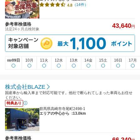
（14件）
4.8
参考車検価格
43,640
円
法定24ヶ月点検対象
09日
10月
11火
12水
13木
14金
15土
16日
17月
08/
株式会社BLAZE
国産車から輸入車まで対応可能です。他社で断られてしまった車両もお任せ
ください。
特典あり
群馬県高崎市寺尾町2498-1
エリアの中心から
:13.0km
参考車検価格
66,240