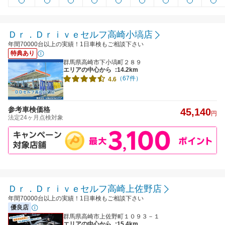
Ｄｒ．Ｄｒｉｖｅセルフ高崎小塙店
年間70000台以上の実績！1日車検もご相談下さい
特典あり
群馬県高崎市下小塙町２８９
エリアの中心から
:14.2km
（67件）
4.6
参考車検価格
45,140
円
法定24ヶ月点検対象
Ｄｒ．Ｄｒｉｖｅセルフ高崎上佐野店
年間70000台以上の実績！1日車検もご相談下さい
優良店
群馬県高崎市上佐野町１０９３－１
エリアの中心から
:15.4km