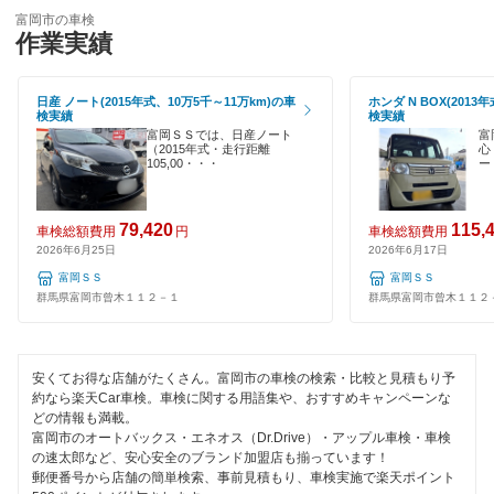
ハイブリッド車OK
テイル君車検
富岡市の車検
多野郡
作業実績
EV車OK
出光興産「らくらく安心車検」
利根郡
120分以内の車検
日産 ノート(2015年式、10万5千～11万km)の車
ホンダ N BOX(2013
安心WE！車検
検実績
検実績
沼田市
1日車検
富岡ＳＳでは、日産ノート
富
（2015年式・走行距離
心
藤岡市
105,00・・・
ー
閉じる
夜間受付
前橋市
整備保証
79,420
115,
車検総額費用
円
車検総額費用
2026年6月25日
2026年6月17日
みどり市
1級整備士在籍
富岡ＳＳ
富岡ＳＳ
群馬県富岡市曾木１１２－１
群馬県富岡市曾木１１２
コンピューター診断
閉じる
安くてお得な店舗がたくさん。富岡市の車検の検索・比較と見積もり予
閉じる
約なら楽天Car車検。車検に関する用語集や、おすすめキャンペーンな
どの情報も満載。
富岡市のオートバックス・エネオス（Dr.Drive）・アップル車検・車検
の速太郎など、安心安全のブランド加盟店も揃っています！
郵便番号から店舗の簡単検索、事前見積もり、車検実施で楽天ポイント