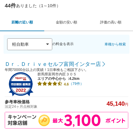
44件
ありました（1～10件）
距離の近い順
金額の安い順
評価の高い順
の料金を表示
車種から検索
Ｄｒ．Ｄｒｉｖｅセルフ富岡インター店
年間70000台以上の実績！1日車検もご相談下さい。
群馬県富岡市内匠３０５
エリアの中心から
:4.2km
（79件）
4.6
参考車検価格
45,140
円
法定24ヶ月点検対象