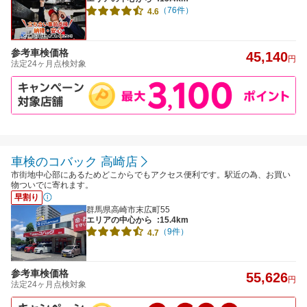
（76件）
4.6
参考車検価格
45,140
円
法定24ヶ月点検対象
車検のコバック 高崎店
市街地中心部にあるためどこからでもアクセス便利です。駅近の為、お買い
物ついでに寄れます。
早割り
群馬県高崎市末広町55
エリアの中心から
:15.4km
（9件）
4.7
参考車検価格
55,626
円
法定24ヶ月点検対象