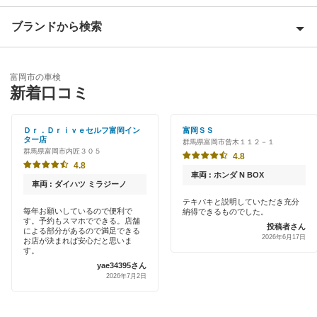
安中市
ブランドから検索
Award 受賞店
伊勢崎市
優良店
ENEOS
邑楽郡
富岡市の車検
特典あり
新着口コミ
「車検の速太郎」
太田市
初めて来店割りあり
オートバックス
Ｄｒ．Ｄｒｉｖｅセルフ富岡イン
富岡ＳＳ
甘楽郡
ター店
群馬県富岡市曾木１１２－１
早割りあり
群馬県富岡市内匠３０５
中部自動車販売（チューブ＆BCN）
4.8
北群馬郡
4.8
クレジットカードOK
車両 : ホンダ N BOX
出光リテール車検
車両 : ダイハツ ミラジーノ
桐生市
土日祝OK
テキパキと説明していただき充分
毎年お願いしているので便利で
納得できるものでした。
伊藤忠エネクス
佐波郡
す。予約もスマホでできる。店舗
投稿者さん
代車あり
による部分があるので満足できる
2026年6月17日
お店が決まれば安心だと思いま
宇佐美車検
渋川市
す。
引取り・納車あり
yae34395さん
元気車検
高崎市
2026年7月2日
輸入車OK
車検のコバック
館林市