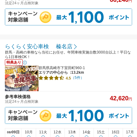
円
法定24ヶ月点検対象
らくらく安心車検 榛名店
群馬・高崎の車検なら当社にお任せ。年間車検実施台数3000台以上！平日な
ら1日車検OK！
特典あり
群馬県高崎市下室田町960-1
エリアの中心から
:13.2km
（5件）
4.5
参考車検価格
42,620
円
法定24ヶ月点検対象
09日
10月
11火
12水
13木
14金
15土
16日
17月
08/