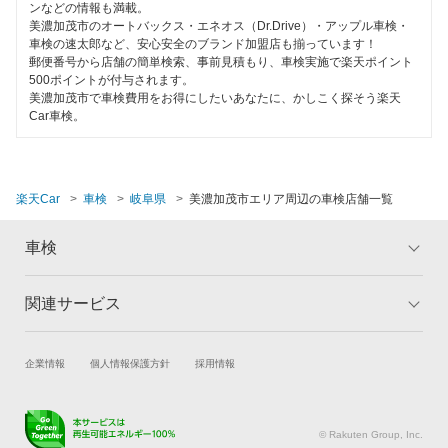
ハイブリッド車OK
ンなどの情報も満載。
マッハ車検
高山市
美濃加茂市のオートバックス・エネオス（Dr.Drive）・アップル車検・
EV車OK
車検の速太郎など、安心安全のブランド加盟店も揃っています！
出光興産「らくらく安心車検」
郵便番号から店舗の簡単検索、事前見積もり、車検実施で楽天ポイント
多治見市
500ポイントが付与されます。
120分以内の車検
ベアーズ車検
美濃加茂市で車検費用をお得にしたいあなたに、かしこく探そう楽天
土岐市
Car車検。
1日車検
安心WE！車検
中津川市
夜間受付
羽島郡
閉じる
楽天Car
車検
岐阜県
美濃加茂市エリア周辺の車検店舗一覧
整備保証
羽島市
1級整備士在籍
車検
飛騨市
コンピューター診断
関連サービス
トップ
マイページ
不破郡
メリット
ご利用ガイド
閉じる
瑞浪市
試乗・商談
新車購入
企業情報
個人情報保護方針
採用情報
車検の基礎知識
キャンペーン一覧
瑞穂市
楽天Car車買取
車検予約
ランキング
よくある質問
キズ修理予約
洗車・コーティング予約
美濃市
© Rakuten Group, Inc.