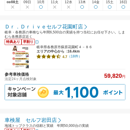
08土
09日
10月
11火
12水
13木
14金
15土
16日
08/
Ｄｒ．Ｄｒｉｖｅセルフ花園町店
岐阜・各務原の車検なら年間6,500台の実績を持つ当社にお任せ下さい。しま
むら各務原店近く
特典あり
早割り
岐阜県各務原市蘇原花園町４－８６
エリアの中心から
:16.4km
（18件）
4.7
参考車検価格
59,820
円
法定24ヶ月点検対象
車検屋 セルフ岩田店
地域トップクラスの信頼と実績 年間50,000台の実績