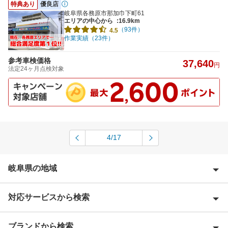
特典あり
優良店
岐阜県各務原市那加巾下町61
エリアの中心から
:16.9km
（93件）
4.5
作業実績（23件）
参考車検価格
37,640
円
法定24ヶ月点検対象
4/17
岐阜県の地域
対応サービスから検索
安八郡
揖斐郡
ブランドから検索
Award 受賞店