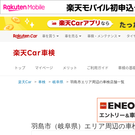
車を買う
車を売る
車検・メンテナンス
タイ
試乗・商談
楽天Car車買取
車検予約
キズ修理予約
新車
楽天Car車検
洗車・コーティン
メンテナンス管理
トップ
マイページ
メリット
ご利用ガイド
車検の基
楽天Car
車検
岐阜県
羽島市エリア周辺の車検店舗一覧
羽島市（岐阜県）エリア周辺の車