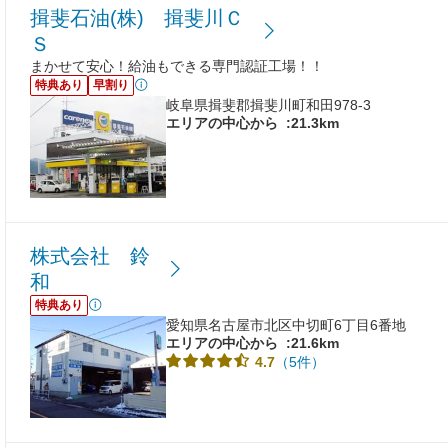
揖斐石油(株) 揖斐川Ｃ
Ｓ
まかせて安心！給油もできる専門認証工場！！
特典あり
早割り
岐阜県揖斐郡揖斐川町和田978-3
エリアの中心から
:21.3km
株式会社 鈴
和
特典あり
愛知県名古屋市北区中切町6丁目6番地
エリアの中心から
:21.6km
（5件）
4.7