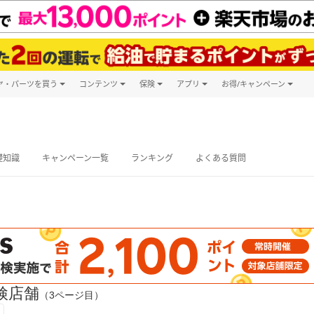
ヤ・パーツを買う
コンテンツ
保険
アプリ
お得/キャンペーン
楽天Carマガジン
キャンペーン
タイヤ・パーツ購入
自動車保険
楽天Carアプリ
自動車カタログ
タイヤ交換サービス
楽天マイカー
グ予約
礎知識
キャンペーン一覧
ランキング
よくある質問
検店舗
（3ページ目）