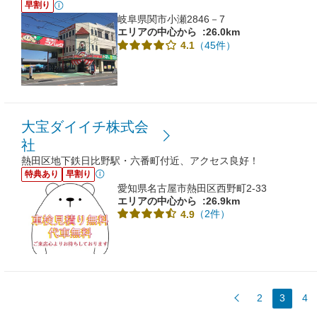
早割り
岐阜県関市小瀬2846－7
エリアの中心から
:26.0km
（45件）
4.1
大宝ダイイチ株式会
社
熱田区地下鉄日比野駅・六番町付近、アクセス良好！
特典あり
早割り
愛知県名古屋市熱田区西野町2-33
エリアの中心から
:26.9km
（2件）
4.9
2
3
4