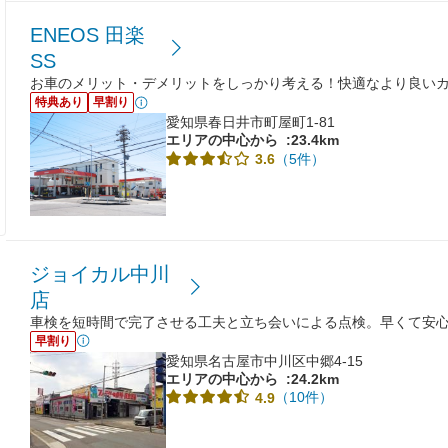
ENEOS 田楽
SS
お車のメリット・デメリットをしっかり考える！快適なより良い
特典あり
早割り
愛知県春日井市町屋町1-81
エリアの中心から
:23.4km
（5件）
3.6
ジョイカル中川
店
車検を短時間で完了させる工夫と立ち会いによる点検。早くて安
早割り
愛知県名古屋市中川区中郷4-15
エリアの中心から
:24.2km
（10件）
4.9