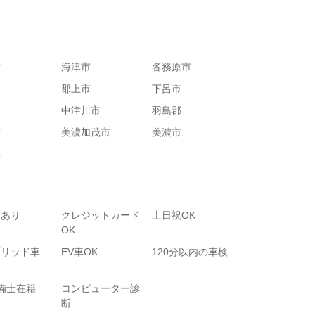
市
海津市
各務原市
市
郡上市
下呂市
市
中津川市
羽島郡
市
美濃加茂市
美濃市
郡
りあり
クレジットカード
土日祝OK
OK
ブリッド車
EV車OK
120分以内の車検
備士在籍
コンピューター診
断