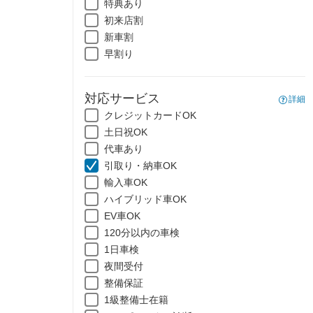
特典あり
初来店割
新車割
早割り
対応サービス
詳細
クレジットカードOK
土日祝OK
代車あり
引取り・納車OK
輸入車OK
ハイブリッド車OK
EV車OK
120分以内の車検
1日車検
夜間受付
整備保証
1級整備士在籍