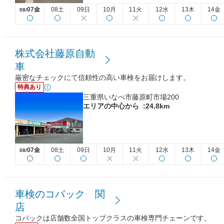
07金
08土
09日
10月
11火
12水
13木
14金
08/
株式会社藤原自動
車
厳密なチェックにて信頼性の高い車検をお届けします。
特典あり
三重県いなべ市藤原町市場200
エリアの中心から
:24.8km
07金
08土
09日
10月
11火
12水
13木
14金
08/
車検のコバック 関
店
コバックは店舗数全国トップクラスの車検専門チェーンです。