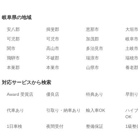
岐阜県の地域
安八郡
揖斐郡
恵那市
大垣
可児郡
可児市
加茂郡
岐阜
関市
高山市
多治見市
土岐
飛騨市
不破郡
瑞浪市
瑞穂
本巣郡
本巣市
山県市
養老
対応サービスから検索
Award 受賞店
優良店
特典あり
早割
代車あり
引取り・納車あり
輸入車OK
ハイ
OK
1日車検
夜間受付
整備保証
1級整