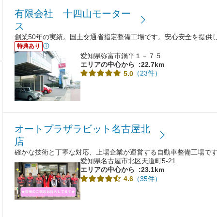
有限会社 十四山モーター
ス
創業50年の実績。国土交通省指定整備工場です。安心安全を提供
特典あり
愛知県弥富市鍋平１－７５
エリアの中心から
:22.7km
（23件）
5.0
オートプラザラビット名古屋北
店
確かな技術と丁寧な対応、上場企業が運営する自動車整備工場で
愛知県名古屋市北区天道町5-21
エリアの中心から
:23.1km
（35件）
4.6