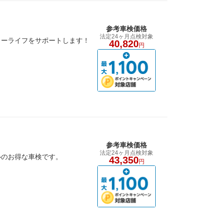
参考車検価格
法定24ヶ月点検対象
カーライフをサポートします！
40,820
円
参考車検価格
法定24ヶ月点検対象
心のお得な車検です。
43,350
円