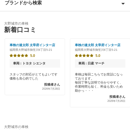
ブランドから検索
Award 受賞店
飯塚市
優良店
ENEOS
糸島市
大野城市の車検
特典あり
新着口コミ
「車検の速太郎」
うきは市
初めて来店割りあり
アップル車検
車検の速太郎 太宰府インター店
車検の速太郎 太宰府インター店
大川市
福岡県大野城市御笠川6丁目5-21
福岡県大野城市御笠川6丁目5-21
新車初回割りあり
オートバックス
5.0
5.0
大牟田市
早割りあり
車両 : トヨタ シエンタ
車両 : 日産 マーチ
宇佐美車検
小郡市
クレジットカードOK
スタッフの対応がとてもよいです
車検は毎回こちらでお世話になっ
価格も良心的でした
ております。
コスモの車検
遠賀郡
毎回丁寧な説明で分かりやすく、
投稿者さん
土日祝OK
作業時間も短く、料金も安いため
2026年7月28日
車検のコバック
助かっ・・・
春日市
投稿者さん
代車あり
2026年7月26日
GTNET×カフェ車検
糟屋郡
引取り・納車あり
マッハ車検
嘉穂郡
輸入車OK
エネフリ車検
大野城市の車検
嘉麻市