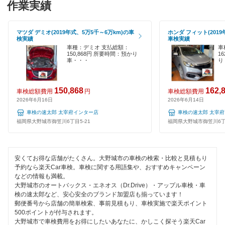
作業実績
ハイブリッド車OK
くるまクリニック
鞍手郡
EV車OK
マツダ デミオ(2019年式、5万5千～6万km)の車
ホンダ フィット(2019
検実績
車検実績
久留米市
閉じる
120分以内の車検
車種：デミオ 支払総額：
車
150,868円 所要時間：預かり
1
古賀市
車・・・
り
1日車検
田川郡
夜間受付
150,868
162,
車検総額費用
円
車検総額費用
2026年6月16日
2026年6月14日
田川市
整備保証
車検の速太郎 太宰府インター店
車検の速太郎 太宰
太宰府市
福岡県大野城市御笠川6丁目5-21
福岡県大野城市御笠川6丁目
1級整備士在籍
筑後市
コンピューター診断
安くてお得な店舗がたくさん。大野城市の車検の検索・比較と見積もり
那珂川市
予約なら楽天Car車検。車検に関する用語集や、おすすめキャンペーン
などの情報も満載。
閉じる
筑紫野市
大野城市のオートバックス・エネオス（Dr.Drive）・アップル車検・車
検の速太郎など、安心安全のブランド加盟店も揃っています！
郵便番号から店舗の簡単検索、事前見積もり、車検実施で楽天ポイント
築上郡
500ポイントが付与されます。
大野城市で車検費用をお得にしたいあなたに、かしこく探そう楽天Car