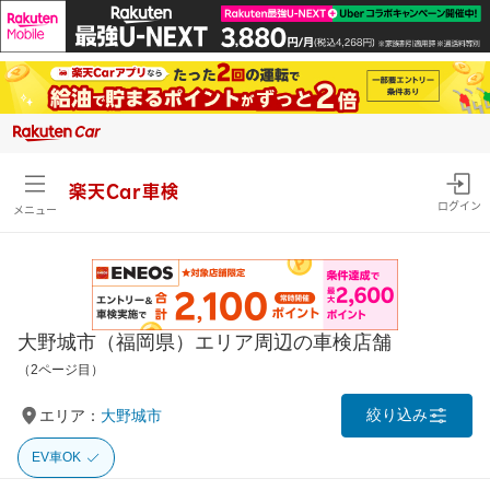
楽天Car車検
ログイン
メニュー
大野城市（福岡県）エリア周辺の車検店舗
（2ページ目）
絞り込み
エリア：
大野城市
EV車OK