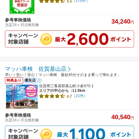
（170件）
4.5
参考車検価格
34,240
円
法定24ヶ月点検対象
マッハ車検 佐賀基山店
早い！安い！安心！マッハ車検 最短45分そのまま乗って帰れます。
特典あり
優良店
佐賀県三養基郡基山町小倉970-1
エリアの中心から
:11.9km
（21件）
4.7
参考車検価格
40,540
円
法定24ヶ月点検対象