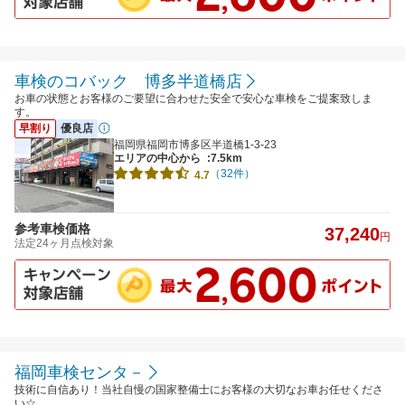
車検のコバック 博多半道橋店
お車の状態とお客様のご要望に合わせた安全で安心な車検をご提案致しま
す。
早割り
優良店
福岡県福岡市博多区半道橋1-3-23
エリアの中心から
:7.5km
（32件）
4.7
参考車検価格
37,240
円
法定24ヶ月点検対象
福岡車検センタ－
技術に自信あり！当社自慢の国家整備士にお客様の大切なお車お任せくださ
い☆