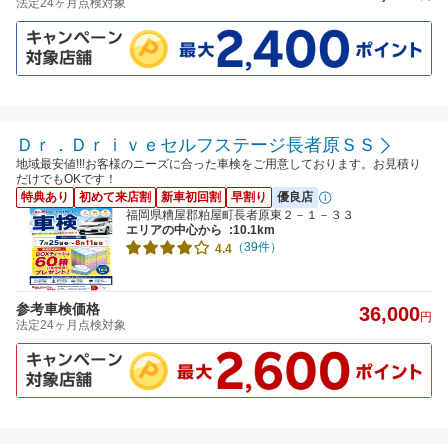
法定24ヶ月点検対象
Ｄｒ．Ｄｒｉｖｅセルフステージ長者原ＳＳ
地域最安値!!!お客様のニーズに合った車検をご用意しております。お見積り
だけでもOKです！
特典あり
初めて来店割
新車初回割
早割り
優良店
福岡県糟屋郡粕屋町長者原東２－１－３３
エリアの中心から
:10.1km
（39件）
4.4
参考車検価格
36,000
円
法定24ヶ月点検対象