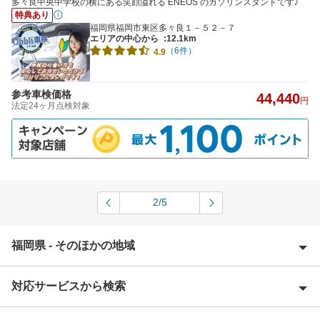
多々良中央中学校の横にある笑顔溢れる ENEOS のガソリンスタンドです♪
特典あり
福岡県福岡市東区多々良１－５２－７
エリアの中心から
:12.1km
（6件）
4.9
参考車検価格
44,440
円
法定24ヶ月点検対象
2/5
福岡県 - そのほかの地域
対応サービスから検索
朝倉郡
朝倉市