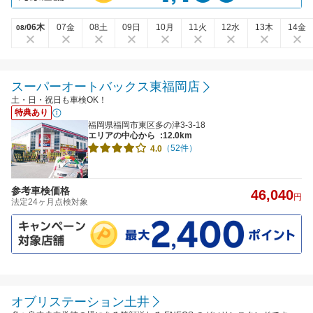
06木
07金
08土
09日
10月
11火
12水
13木
14金
08/
スーパーオートバックス東福岡店
土・日・祝日も車検OK！
特典あり
福岡県福岡市東区多の津3-3-18
エリアの中心から
:12.0km
（52件）
4.0
参考車検価格
46,040
円
法定24ヶ月点検対象
オブリステーション土井