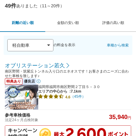
49件
ありました（11～20件）
距離の近い順
金額の安い順
評価の高い順
の料金を表示
車種から検索
オブリステーション若久
南区野間・筑紫丘トンネル入り口のエネオスです！お客さまのニーズに合わ
せた車検を致します♪
特典あり
優良店
福岡県福岡市南区野間２丁目５－３０
エリアの中心から
:7.1km
（45件）
4.6
参考車検価格
35,940
円
法定24ヶ月点検対象