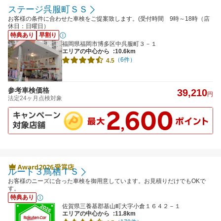
ステージ呉服町ＳＳ
お客様の条件に合わせた車検をご提案致します。(受付時間 9時～18時（店
休日：日曜日）
特典あり
早割り
福岡県福岡市博多区中呉服町３－１
エリアの中心から
:10.6km
（6件）
4.5
参考車検価格
39,210
円
法定24ヶ月点検対象
ルート３鳥栖ＴＳ
お客様のニーズに合った車検を御用意しています。お見積りだけでもOKで
す。
特典あり
佐賀県三養基郡基山町大字小倉１６４２－１
エリアの中心から
:11.8km