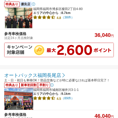
特典あり
優良店
福岡県福岡市博多区榎田2丁目4-80
エリアの中心から
:8.7km
（38件）
4.8
参考車検価格
36,040
円
法定24ヶ月点検対象
オートバックス福岡長尾店
土・日・祝日も車検OK！部品交換などが特に必要なければ基本即日完了！
特典あり
新車初回割
早割り
福岡県福岡市城南区樋井川3-1-1
エリアの中心から
:9.1km
（89件）
4.5
参考車検価格
46,040
円