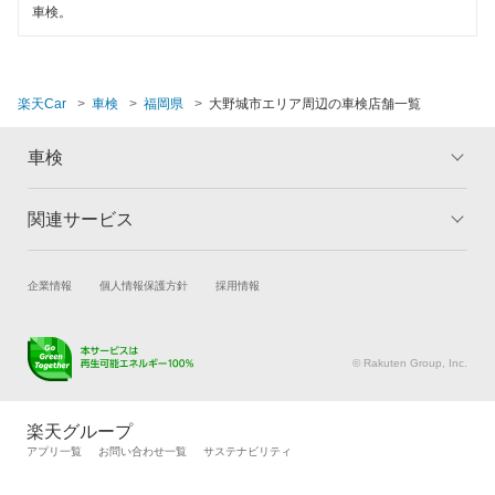
中間市
車検。
直方市
福津市
楽天Car
車検
福岡県
大野城市エリア周辺の車検店舗一覧
豊前市
車検
三井郡
関連サービス
トップ
マイページ
三潴郡
メリット
ご利用ガイド
京都郡
試乗・商談
新車購入
企業情報
個人情報保護方針
採用情報
車検の基礎知識
キャンペーン一覧
みやま市
楽天Car車買取
車検予約
ランキング
よくある質問
キズ修理予約
洗車・コーティング予約
宮若市
© Rakuten Group, Inc.
メンテナンス管理
タイヤ・パーツ購入
宗像市
タイヤ交換サービス
楽天Car マガジン
楽天グループ
自動車カタログ
自動車保険
柳川市
アプリ一覧
お問い合わせ一覧
サステナビリティ
楽天マイカー割