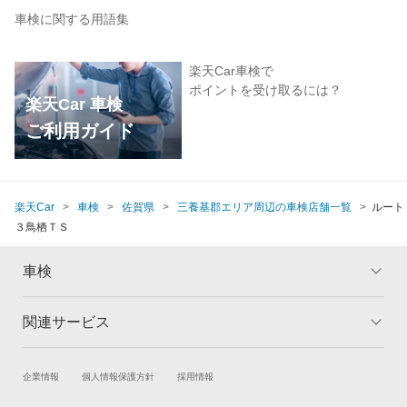
車検に関する用語集
楽天Car車検で
ポイントを受け取るには？
楽天Car 車検
ご利用ガイド
楽天Car
車検
佐賀県
三養基郡エリア周辺の車検店舗一覧
ルート
３鳥栖ＴＳ
車検
関連サービス
トップ
マイページ
メリット
ご利用ガイド
試乗・商談
新車購入
企業情報
個人情報保護方針
採用情報
車検の基礎知識
キャンペーン一覧
楽天Car車買取
車検予約