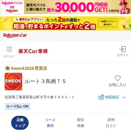
楽天Car車検
ログイン
メニュー
ルート３鳥栖ＴＳ
お気に入り
佐賀県三養基郡基山町大字小倉１６４２－１
地図確認
カード払いOK
店舗
コース
割引
評判
トップ
費用
特典
口コミ