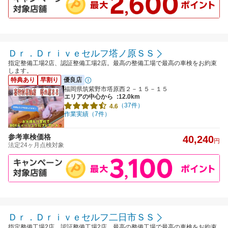
Ｄｒ．Ｄｒｉｖｅセルフ塔ノ原ＳＳ
指定整備工場2店、認証整備工場2店。最高の整備工場で最高の車検をお約束
します。
特典あり
早割り
優良店
福岡県筑紫野市塔原西２－１５－１５
エリアの中心から
:12.0km
（37件）
4.6
作業実績（7件）
参考車検価格
40,240
円
法定24ヶ月点検対象
Ｄｒ．Ｄｒｉｖｅセルフ二日市ＳＳ
指定整備工場2店、認証整備工場2店。最高の整備工場で最高の車検をお約束