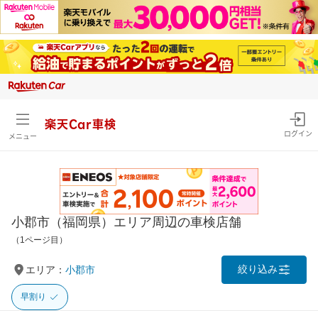
楽天Car車検
ログイン
メニュー
小郡市（福岡県）エリア周辺の車検店舗
（1ページ目）
絞り込み
エリア：
小郡市
早割り