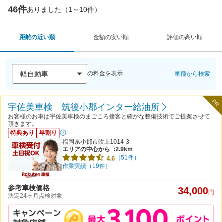
46件
ありました（1～10件）
距離の近い順
金額の安い順
評価の高い順
の料金を表示
車種から検索
PR
宇佐美車検 筑後小郡インター給油所
お客様のお車は宇佐美車検のまごころ接客と確かな整備技術でご提案させて
頂きます。
特典あり
早割り
福岡県小郡市吹上1014-3
エリアの中心から
:2.9km
（51件）
4.6
作業実績（19件）
参考車検価格
34,000
円
法定24ヶ月点検対象