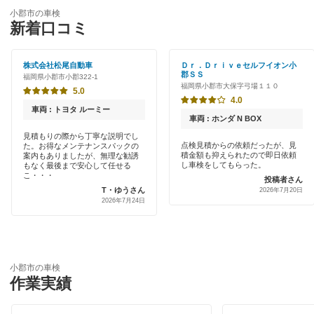
ENEOS
糸島市
小郡市の車検
特典あり
新着口コミ
アップル車検
うきは市
初めて来店割りあり
オートバックス
株式会社松尾自動車
Ｄｒ．Ｄｒｉｖｅセルフイオン小
大川市
郡ＳＳ
福岡県小郡市小郡322-1
新車初回割りあり
福岡県小郡市大保字弓場１１０
伊藤忠エネクス
5.0
大野城市
4.0
早割りあり
車両 : トヨタ ルーミー
宇佐美車検
車両 : ホンダ N BOX
大牟田市
クレジットカードOK
見積もりの際から丁寧な説明でし
点検見積からの依頼だったが、見
た。お得なメンテナンスパックの
車検のコバック
遠賀郡
積金額も抑えられたので即日依頼
案内もありましたが、無理な勧誘
土日祝OK
し車検をしてもらった。
もなく最後まで安心して任せる
キグナス車検
こ・・・
投稿者さん
春日市
T・ゆうさん
2026年7月20日
代車あり
2026年7月24日
ウルトラ車検
糟屋郡
引取り・納車あり
出光興産「らくらく安心車検」
嘉穂郡
輸入車OK
エネフリ車検
小郡市の車検
嘉麻市
作業実績
ハイブリッド車OK
安心WE！車検
鞍手郡
EV車OK