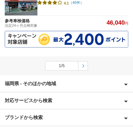
（40件）
4.1
参考車検価格
46,040
円
法定24ヶ月点検対象
1/5
福岡県 - そのほかの地域
対応サービスから検索
朝倉郡
朝倉市
ブランドから検索
Award 受賞店
飯塚市
優良店