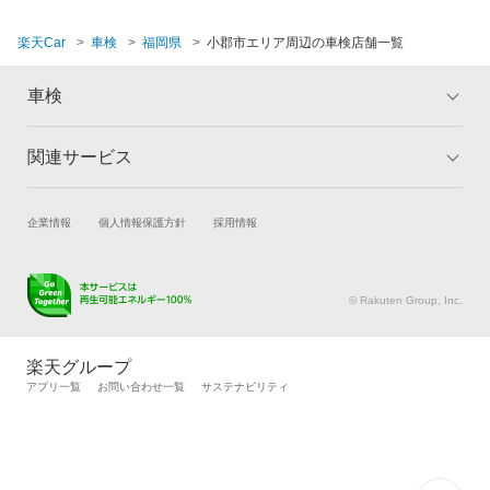
福津市
楽天Car
車検
福岡県
小郡市エリア周辺の車検店舗一覧
豊前市
車検
三井郡
関連サービス
三潴郡
トップ
マイページ
メリット
ご利用ガイド
京都郡
試乗・商談
新車購入
企業情報
個人情報保護方針
採用情報
車検の基礎知識
キャンペーン一覧
みやま市
楽天Car車買取
車検予約
ランキング
よくある質問
キズ修理予約
洗車・コーティング予約
宮若市
© Rakuten Group, Inc.
メンテナンス管理
タイヤ・パーツ購入
宗像市
タイヤ交換サービス
楽天Car マガジン
楽天グループ
柳川市
自動車カタログ
自動車保険
アプリ一覧
お問い合わせ一覧
サステナビリティ
楽天マイカー割
八女郡
八女市