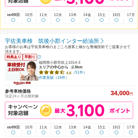
09日
10月
11火
12水
13木
14金
15土
16日
17月
08/
宇佐美車検 筑後小郡インター給油所
お客様のお車は宇佐美車検のまごころ接客と確かな整備技術でご提案させて
頂きます。
特典あり
早割り
福岡県小郡市吹上1014-3
エリアの中心から
:2.9km
（51件）
4.6
作業実績（19件）
参考車検価格
34,000
円
法定24ヶ月点検対象
09日
10月
11火
12水
13木
14金
15土
16日
17月
08/