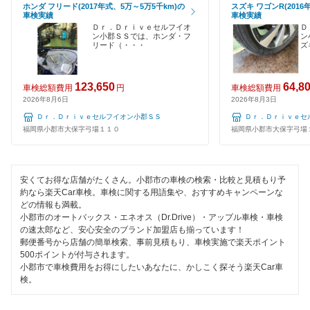
ホンダ フリード(2017年式、5万～5万5千km)の
スズキ ワゴンR(2016
久留米市
車検実績
車検実績
閉じる
120分以内の車検
Ｄｒ．Ｄｒｉｖｅセルフイオ
Ｄ
ン小郡ＳＳでは、ホンダ・フ
ン
古賀市
リード（・・・
ズ
1日車検
田川郡
夜間受付
123,650
64,8
車検総額費用
円
車検総額費用
田川市
2026年8月6日
2026年8月3日
整備保証
Ｄｒ．Ｄｒｉｖｅセルフイオン小郡ＳＳ
Ｄｒ．Ｄｒｉｖｅセ
太宰府市
福岡県小郡市大保字弓場１１０
福岡県小郡市大保字弓場
1級整備士在籍
筑後市
コンピューター診断
安くてお得な店舗がたくさん。小郡市の車検の検索・比較と見積もり予
那珂川市
約なら楽天Car車検。車検に関する用語集や、おすすめキャンペーンな
閉じる
どの情報も満載。
筑紫野市
小郡市のオートバックス・エネオス（Dr.Drive）・アップル車検・車検
の速太郎など、安心安全のブランド加盟店も揃っています！
築上郡
郵便番号から店舗の簡単検索、事前見積もり、車検実施で楽天ポイント
500ポイントが付与されます。
中間市
小郡市で車検費用をお得にしたいあなたに、かしこく探そう楽天Car車
検。
直方市