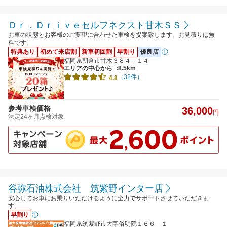
Ｄｒ．Ｄｒｉｖｅセルフネクスト甘木ＳＳ
お車の状態とお客様のご要望に合わせた車検を提案致します。お見積りは無
料です。
特典あり
初めて来店割
新車初回割
早割り
優良店
福岡県朝倉市甘木３８４－１４
エリアの中心から
:8.5km
（32件）
4.8
参考車検価格
36,000
円
法定24ヶ月点検対象
谷弥石油株式会社 筑紫野インター店
安心してお車にお乗りいただけるように全力でサポートさせていただきま
す。
早割り
福岡県筑紫野市大字俗明院１６６－１