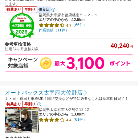
します。
特典あり
早割り
優良店
福岡県太宰府市都府楼南５－２－１
エリアの中心から
:12.5km
（66件）
4.7
作業実績（11件）
参考車検価格
40,240
円
法定24ヶ月点検対象
オートバックス太宰府大佐野店
土・日・祝日も車検OK！部品交換などが特に必要なければ基本即日完了！
特典あり
早割り
福岡県太宰府市大佐野2-12-12
エリアの中心から
:13.0km
（61件）
4.4