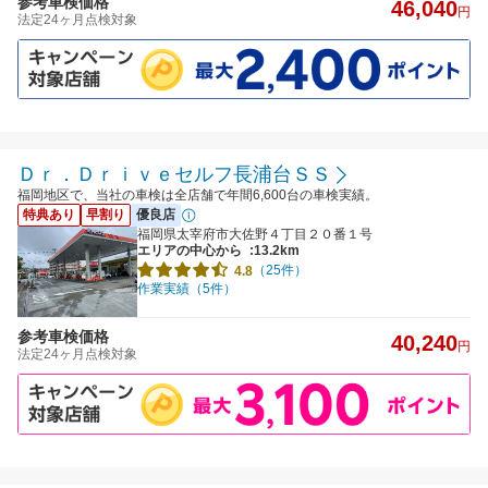
参考車検価格
46,040
円
法定24ヶ月点検対象
Ｄｒ．Ｄｒｉｖｅセルフ長浦台ＳＳ
福岡地区で、当社の車検は全店舗で年間6,600台の車検実績。
特典あり
早割り
優良店
福岡県太宰府市大佐野４丁目２０番１号
エリアの中心から
:13.2km
（25件）
4.8
作業実績（5件）
参考車検価格
40,240
円
法定24ヶ月点検対象