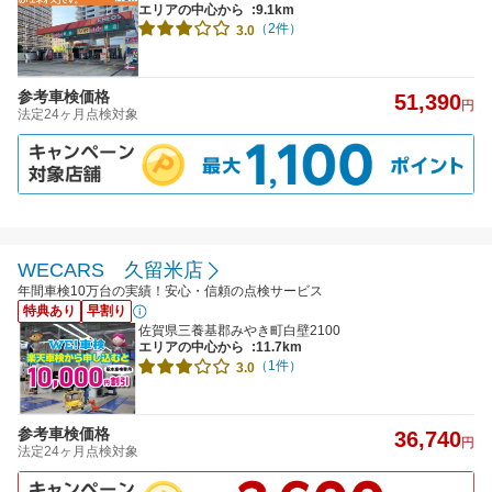
エリアの中心から
:9.1km
（2件）
3.0
参考車検価格
51,390
円
法定24ヶ月点検対象
WECARS 久留米店
年間車検10万台の実績！安心・信頼の点検サービス
特典あり
早割り
佐賀県三養基郡みやき町白壁2100
エリアの中心から
:11.7km
（1件）
3.0
参考車検価格
36,740
円
法定24ヶ月点検対象