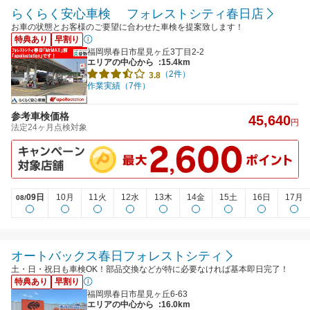
らくらく安心車検 フォレストシティ春日店
お車の状態とお客様のご要望に合わせた車検を提案致します！
特典あり
早割り
福岡県春日市星見ヶ丘3丁目2-2
エリアの中心から
:15.4km
（2件）
3.8
作業実績（7件）
参考車検価格
45,640
円
法定24ヶ月点検対象
09日
10月
11火
12水
13木
14金
15土
16日
17月
08/
オートバックス春日フォレストシティ
土・日・祝日も車検OK！部品交換などが特に必要なければ基本即日完了！
特典あり
早割り
福岡県春日市星見ヶ丘6-63
エリアの中心から
:16.0km