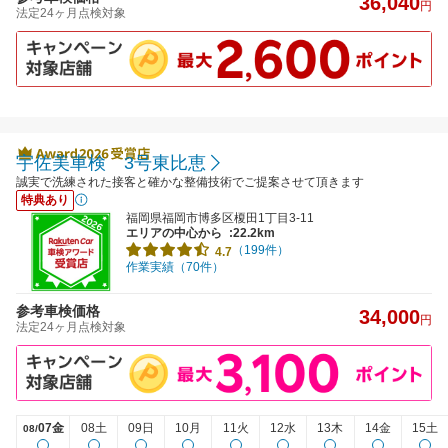
36,040
円
法定24ヶ月点検対象
宇佐美車検 3号東比恵
誠実で洗練された接客と確かな整備技術でご提案させて頂きます
特典あり
福岡県福岡市博多区榎田1丁目3-11
エリアの中心から
:22.2km
（199件）
4.7
作業実績（70件）
参考車検価格
34,000
円
法定24ヶ月点検対象
07金
08土
09日
10月
11火
12水
13木
14金
15土
08/