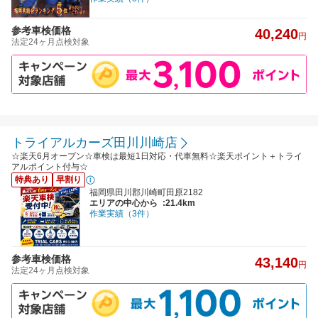
参考車検価格
40,240
円
法定24ヶ月点検対象
トライアルカーズ田川川崎店
☆楽天6月オープン☆車検は最短1日対応・代車無料☆楽天ポイント＋トライ
アルポイント付与☆
特典あり
早割り
福岡県田川郡川崎町田原2182
エリアの中心から
:21.4km
作業実績（3件）
参考車検価格
43,140
円
法定24ヶ月点検対象