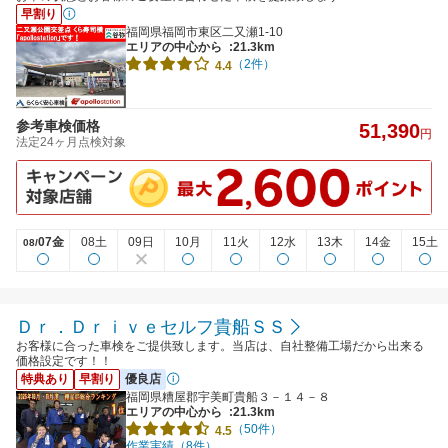
早割り
福岡県福岡市東区二又瀬1-10
エリアの中心から
:21.3km
（2件）
4.4
参考車検価格
51,390
円
法定24ヶ月点検対象
07金
08土
09日
10月
11火
12水
13木
14金
15土
08/
Ｄｒ．Ｄｒｉｖｅセルフ貴船ＳＳ
お客様に合った車検をご提供致します。当店は、自社整備工場だから出来る
価格設定です！！
特典あり
早割り
優良店
福岡県糟屋郡宇美町貴船３－１４－８
エリアの中心から
:21.3km
（50件）
4.5
作業実績（8件）