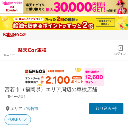
楽天Car車検
ログイン
メニュー
宮若市（福岡県）エリア周辺の車検店舗
（8ページ目）
絞り込み
エリア：
宮若市
代車あり