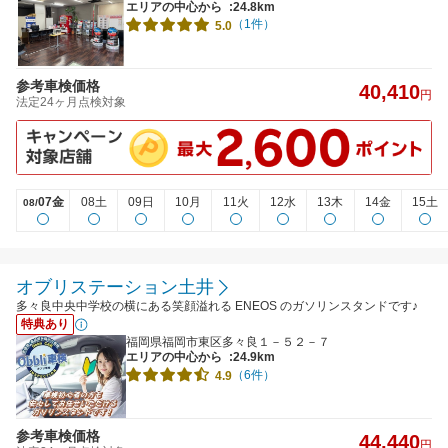
エリアの中心から
:24.8km
（1件）
5.0
参考車検価格
40,410
円
法定24ヶ月点検対象
07金
08土
09日
10月
11火
12水
13木
14金
15土
08/
オブリステーション土井
多々良中央中学校の横にある笑顔溢れる ENEOS のガソリンスタンドです♪
特典あり
福岡県福岡市東区多々良１－５２－７
エリアの中心から
:24.9km
（6件）
4.9
参考車検価格
44,440
円