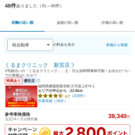
48件
ありました（31～40件）
距離の近い順
金額の安い順
評価の高い順
の料金を表示
車種から検索
くるまクリニック 新宮店
3号線沿いの「くるまクリニック」。土・日も短時間車検可能！お出かけつい
での車検はいかが？
特典あり
優良店
福岡県糟屋郡新宮町大字原上874-1
エリアの中心から
:22.8km
（328件）
4.7
作業実績（28件）
参考車検価格
39,340
円
法定24ヶ月点検対象