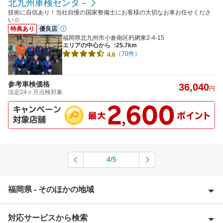
北九州車検センタ－
技術に自信あり！当社自慢の国家整備士にお客様の大切なお車お任せくださ
い☆
特典あり
優良店
福岡県北九州市小倉南区朽網東2-4-15
エリアの中心から
:25.7km
（70件）
4.6
参考車検価格
36,040
円
法定24ヶ月点検対象
4/5
福岡県 - そのほかの地域
対応サービスから検索
朝倉郡