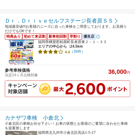
Ｄｒ．Ｄｒｉｖｅセルフステージ長者原ＳＳ
地域最安値!!!お客様のニーズに合った車検をご用意しております。お見積り
だけでもOKです！
特典あり
初めて来店割
新車初回割
早割り
優良店
福岡県糟屋郡粕屋町長者原東２－１－３３
エリアの中心から
:24.5km
（39件）
4.4
参考車検価格
36,000
円
法定24ヶ月点検対象
カナザワ車検 小倉北
小倉北区の車検お任せ下さい！お車の状態とお客様のご要望に合わせた車検
を提案致します
福岡県北九州市小倉北区高浜1-5-27