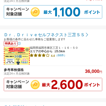
法定24ヶ月点検対象
Ｄｒ．Ｄｒｉｖｅセルフネクスト三苫ＳＳ
お客様の条件に合わせた車検をご提案致します!!
特典あり
福岡県福岡市東区三苫１－１６－５０
エリアの中心から
:25.5km
（68件）
4.4
参考車検価格
36,000
円
法定24ヶ月点検対象