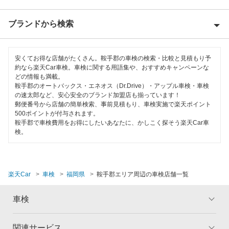
朝倉市
ブランドから検索
Award 受賞店
飯塚市
優良店
ENEOS
糸島市
安くてお得な店舗がたくさん。鞍手郡の車検の検索・比較と見積もり予
特典あり
約なら楽天Car車検。車検に関する用語集や、おすすめキャンペーンな
オートバックス
どの情報も満載。
うきは市
鞍手郡のオートバックス・エネオス（Dr.Drive）・アップル車検・車検
初めて来店割りあり
宇佐美車検
の速太郎など、安心安全のブランド加盟店も揃っています！
大川市
郵便番号から店舗の簡単検索、事前見積もり、車検実施で楽天ポイント
新車初回割りあり
500ポイントが付与されます。
車検のコバック
大野城市
鞍手郡で車検費用をお得にしたいあなたに、かしこく探そう楽天Car車
早割りあり
検。
GTNET×カフェ車検
大牟田市
クレジットカードOK
マッハ車検
小郡市
土日祝OK
楽天Car
車検
福岡県
鞍手郡エリア周辺の車検店舗一覧
出光興産「らくらく安心車検」
遠賀郡
代車あり
車検
エネフリ車検
春日市
引取り・納車あり
くるまクリニック
糟屋郡
関連サービス