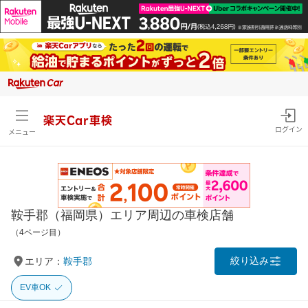
楽天Car車検
ログイン
メニュー
鞍手郡（福岡県）エリア周辺の車検店舗
（4ページ目）
絞り込み
エリア：
鞍手郡
EV車OK