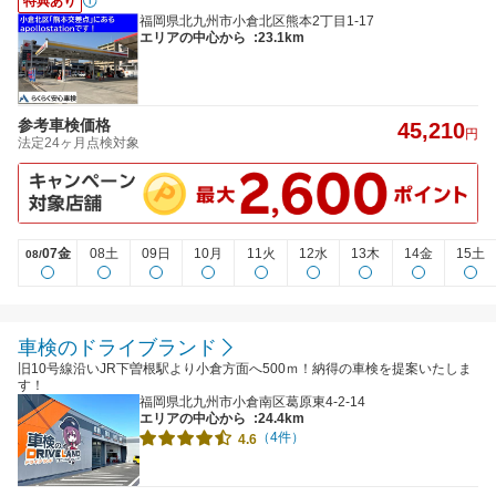
特典あり
福岡県北九州市小倉北区熊本2丁目1-17
エリアの中心から
:23.1km
参考車検価格
45,210
円
法定24ヶ月点検対象
07金
08土
09日
10月
11火
12水
13木
14金
15土
08/
車検のドライブランド
旧10号線沿いJR下曽根駅より小倉方面へ500ｍ！納得の車検を提案いたしま
す！
福岡県北九州市小倉南区葛原東4-2-14
エリアの中心から
:24.4km
（4件）
4.6