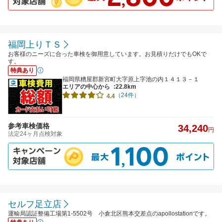
福岡上りＴＳ
お客様のニーズに合った車検を御用意しています。お見積りだけでもOKで
す。
特典あり
福岡県糟屋郡新宮町大字原上字池の内１４１３－１
エリアの中心から
:22.8km
（24件）
4.4
参考車検価格
34,240
円
法定24ヶ月点検対象
セルフ足立店
運輸局認証整備工場第1-5502号 小倉北区熊本交差点のapollostationです。