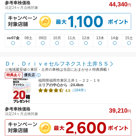
参考車検価格
44,340
円
法定24ヶ月点検対象
07金
08土
09日
10月
11火
12水
13木
14金
15土
08/
Ｄｒ．Ｄｒｉｖｅセルフネクスト土井ＳＳ
☆地域最安値☆東区・土井の車検は当店におまかせ♬特典満載！
特典あり
優良店
福岡県福岡市東区土井１－２２－１９
エリアの中心から
:24.4km
（184件）
4.5
参考車検価格
39,210
円
法定24ヶ月点検対象