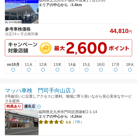
福岡県北九州市戸畑区中原東1丁目15-20
エリアの中心から
:3.4km
参考車検価格
44,810
円
法定24ヶ月点検対象
10月
11火
12水
13木
14金
15土
16日
17月
18火
08/
マッハ車検 門司手向山店
3号線沿いに位置しアクセスに便利。地域に寄り添いながら安心安全なサービ
スを提供
特典あり
優良店
福岡県北九州市門司区西新町2-1-14
エリアの中心から
:4.2km
（7件）
4.8