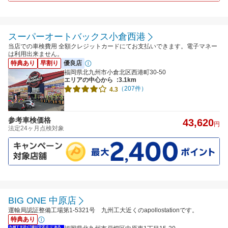
スーパーオートバックス小倉西港
当店での車検費用 全額クレジットカードにてお支払いできます。電子マネー
は利用出来ません。
特典あり
早割り
優良店
福岡県北九州市小倉北区西港町30-50
エリアの中心から
:3.1km
（207件）
4.3
参考車検価格
43,620
円
法定24ヶ月点検対象
BIG ONE 中原店
運輸局認証整備工場第1-5321号 九州工大近くのapollostationです。
特典あり