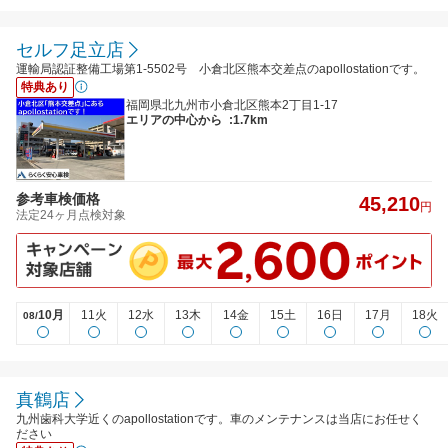
セルフ足立店
運輸局認証整備工場第1-5502号 小倉北区熊本交差点のapollostationです。
特典あり
福岡県北九州市小倉北区熊本2丁目1-17
エリアの中心から
:1.7km
参考車検価格
45,210
円
法定24ヶ月点検対象
10月
11火
12水
13木
14金
15土
16日
17月
18火
08/
真鶴店
九州歯科大学近くのapollostationです。車のメンテナンスは当店にお任せく
ださい