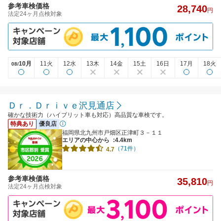
参考車検価格
28,740
円
法定24ヶ月点検対象
10月
11火
12水
13木
14金
15土
16日
17月
18火
08/
Ｄｒ．Ｄｒｉｖｅ沢見通店
確かな技術力（ハイブリット車も対応）高品質な車検です。
特典あり
優良店
福岡県北九州市戸畑区正津町３－１１
エリアの中心から
:4.4km
（71件）
4.7
参考車検価格
35,810
円
法定24ヶ月点検対象