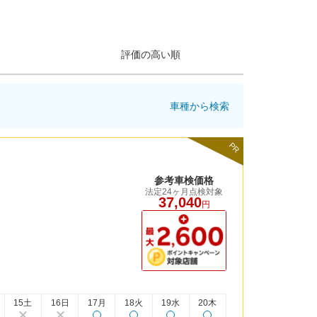
評価の高い順
車種から検索
PR
参考車検価格
法定24ヶ月点検対象
37,040
円
15土
16日
17月
18火
19水
20木