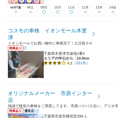
07金
08土
09日
10月
11火
12水
13木
14金
08/
コスモの車検 イオンモール木更
津
イオンモールでお買い物中に車検完了！土日祝ＯＫ
特典あり
千葉県木更津市築地1番4
エリアの中心から
:10.6km
（251件）
4.2
オリジナルメーカー 市原インター
店
地域で格安の車検をご用意してます。市原バイパス沿い。アリオ市
特典あり
優良店
千葉県市原市権現堂396-1