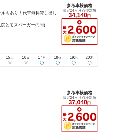
参考車検価格
法定24ヶ月点検対象
ールもあり！代車無料貸し出し！
34,140
円
玉泉院とモスバーガーの間)
15土
16日
17月
18火
19水
20木
参考車検価格
法定24ヶ月点検対象
37,040
円