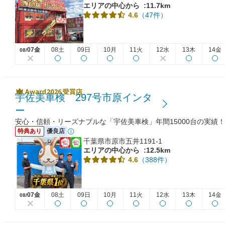
エリアの中心から
:11.7km
（47件）
4.6
07金
08土
09日
10月
11火
12水
13木
14金
08/
宇佐美車検 297号市原インタ
ー
安心・信頼・リーズナブルな「宇佐美車検」年間15000台の実績！
特典あり
優良店
千葉県市原市五井1191-1
エリアの中心から
:12.5km
（388件）
4.6
07金
08土
09日
10月
11火
12水
13木
14金
08/