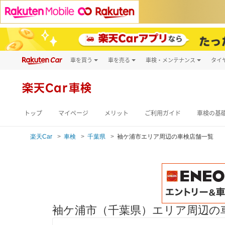
車を買う
車を売る
車検・メンテナンス
タイ
試乗・商談
楽天Car車買取
車検予約
キズ修理予約
新車
楽天Car車検
洗車・コーティン
メンテナンス管理
トップ
マイページ
メリット
ご利用ガイド
車検の基
楽天Car
車検
千葉県
袖ケ浦市エリア周辺の車検店舗一覧
袖ケ浦市（千葉県）エリア周辺の