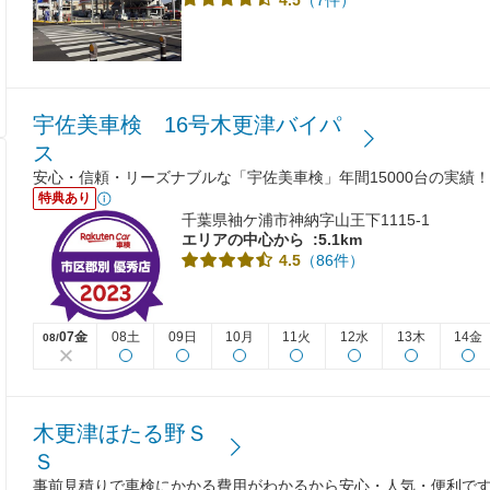
宇佐美車検 16号木更津バイパ
ス
安心・信頼・リーズナブルな「宇佐美車検」年間15000台の実績！
特典あり
千葉県袖ケ浦市神納字山王下1115-1
エリアの中心から
:5.1km
（86件）
4.5
07金
08土
09日
10月
11火
12水
13木
14金
08/
木更津ほたる野Ｓ
Ｓ
事前見積りで車検にかかる費用がわかるから安心・人気・便利です