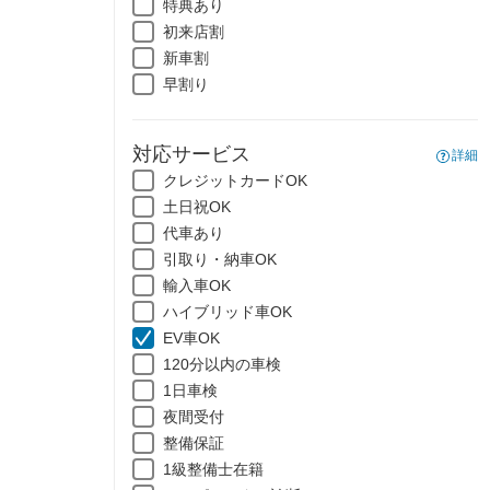
特典あり
初来店割
新車割
早割り
対応サービス
詳細
クレジットカードOK
土日祝OK
代車あり
引取り・納車OK
輸入車OK
ハイブリッド車OK
EV車OK
120分以内の車検
1日車検
夜間受付
整備保証
1級整備士在籍