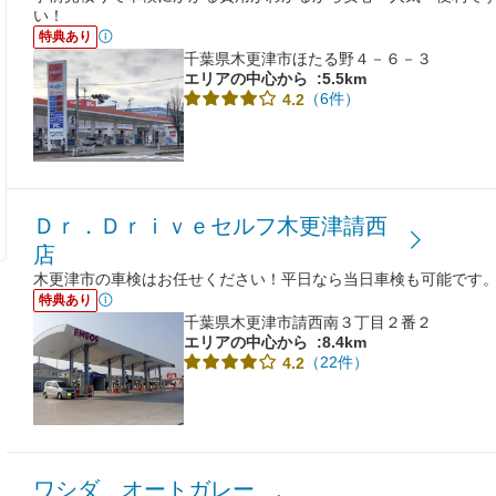
い！
特典あり
千葉県木更津市ほたる野４－６－３
エリアの中心から
:5.5km
（6件）
4.2
Ｄｒ．Ｄｒｉｖｅセルフ木更津請西
店
木更津市の車検はお任せください！平日なら当日車検も可能です
特典あり
千葉県木更津市請西南３丁目２番２
エリアの中心から
:8.4km
（22件）
4.2
ワシダ オートガレー