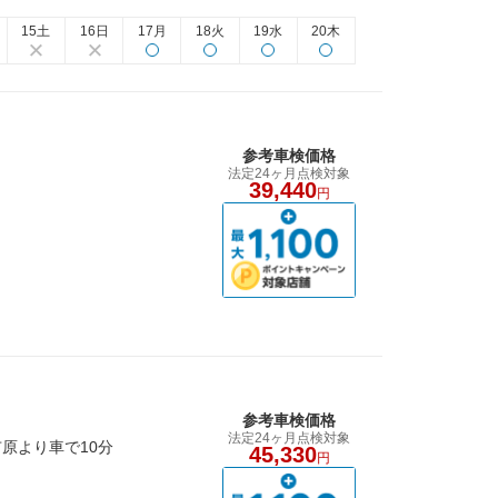
15土
16日
17月
18火
19水
20木
参考車検価格
法定24ヶ月点検対象
39,440
円
参考車検価格
法定24ヶ月点検対象
原より車で10分
45,330
円