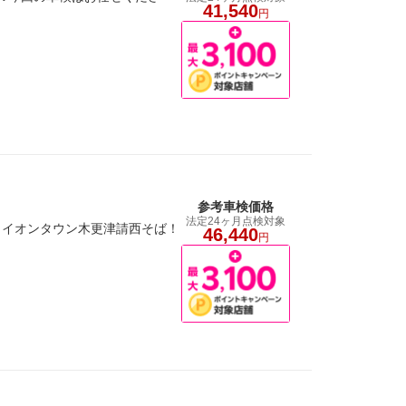
41,540
円
参考車検価格
法定24ヶ月点検対象
。イオンタウン木更津請西そば！
46,440
円