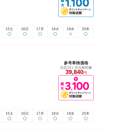
15土
16日
17月
18火
19水
20木
参考車検価格
法定24ヶ月点検対象
39,840
円
15土
16日
17月
18火
19水
20木