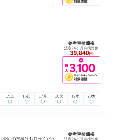
参考車検価格
法定24ヶ月点検対象
39,840
円
15土
16日
17月
18火
19水
20木
参考車検価格
♪今回の車検はお任せくださ
法定24ヶ月点検対象