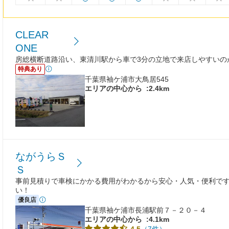
CLEAR
ONE
房総横断道路沿い、東清川駅から車で3分の立地で来店しやすいの
特典あり
千葉県袖ケ浦市大鳥居545
エリアの中心から
:2.4km
ながうらＳ
Ｓ
事前見積りで車検にかかる費用がわかるから安心・人気・便利です
い！
優良店
千葉県袖ケ浦市長浦駅前７－２０－４
エリアの中心から
:4.1km
（7件）
4.5