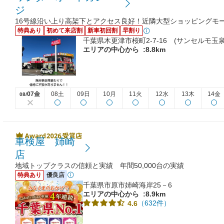
ジ
16号線沿い上り高架下とアクセス良好！近隣大型ショッピングモ
特典あり
初めて来店割
新車初回割
早割り
千葉県木更津市桜町2-7-16 (サンセルモ
エリアの中心から
:8.8km
07金
08土
09日
10月
11火
12水
13木
14金
08/
車検屋 姉崎
店
地域トップクラスの信頼と実績 年間50,000台の実績
特典あり
優良店
千葉県市原市姉崎海岸25－6
エリアの中心から
:8.9km
（632件）
4.6