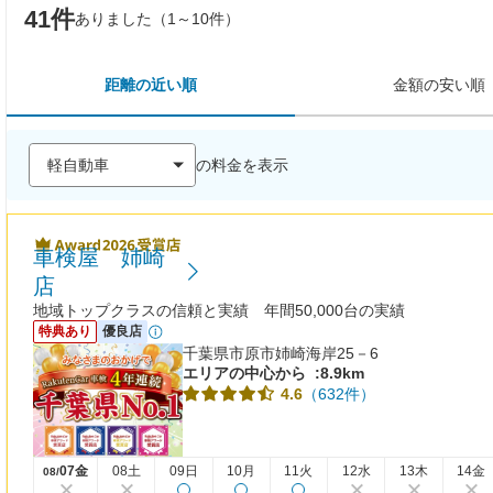
41件
ありました（1～10件）
距離の近い順
金額の安い順
の料金を表示
車検屋 姉崎
店
地域トップクラスの信頼と実績 年間50,000台の実績
特典あり
優良店
千葉県市原市姉崎海岸25－6
エリアの中心から
:8.9km
（632件）
4.6
07金
08土
09日
10月
11火
12水
13木
14金
08/