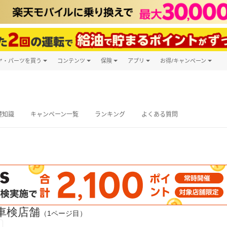
ヤ・パーツを買う
コンテンツ
保険
アプリ
お得/キャンペーン
楽天Carマガジン
キャンペーン
タイヤ・パーツ購入
自動車保険
楽天Carアプリ
自動車カタログ
タイヤ交換サービス
楽天マイカー
グ予約
礎知識
キャンペーン一覧
ランキング
よくある質問
車検店舗
（1ページ目）