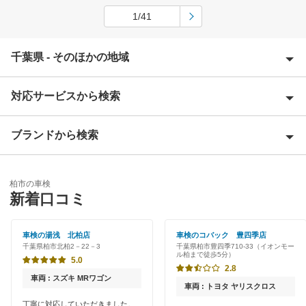
1/41
千葉県 - そのほかの地域
対応サービスから検索
旭市
我孫子市
ブランドから検索
Award 受賞店
安房郡
優良店
ENEOS
夷隅郡
柏市の車検
特典あり
新着口コミ
「車検の速太郎」
いすみ市
初めて来店割りあり
アップル車検
車検の湯浅 北柏店
車検のコバック 豊四季店
市川市
千葉県柏市北柏2－22－3
千葉県柏市豊四季710-33（イオンモー
新車初回割りあり
ル柏まで徒歩5分）
オートバックス
5.0
市原市
2.8
早割りあり
車両 : スズキ MRワゴン
車検館
車両 : トヨタ ヤリスクロス
印西市
クレジットカードOK
丁寧に対応していただきました。