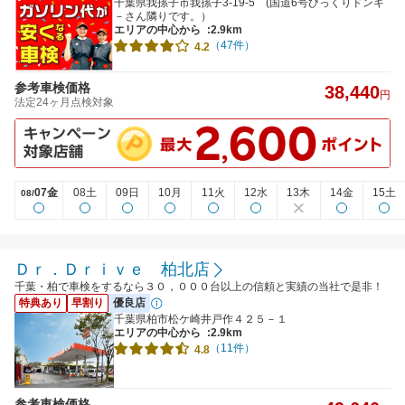
千葉県我孫子市我孫子3-19-5 (国道6号びっくりドンキ
－さん隣りです。）
エリアの中心から
:2.9km
（47件）
4.2
参考車検価格
38,440
円
法定24ヶ月点検対象
07金
08土
09日
10月
11火
12水
13木
14金
15土
08/
Ｄｒ．Ｄｒｉｖｅ 柏北店
千葉・柏で車検をするなら３０，０００台以上の信頼と実績の当社で是非！
特典あり
早割り
優良店
千葉県柏市松ケ崎井戸作４２５－１
エリアの中心から
:2.9km
（11件）
4.8
参考車検価格