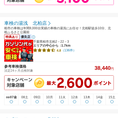
車検の湯浅 北柏店
柏市の車検は年間8,000台実績の車検の湯浅にお任せ！北柏駅徒歩10分、北
柏ふるさと公園前
特典あり
優良店
千葉県柏市北柏2－22－3
エリアの中心から
:1.7km
（136件）
4.8
参考車検価格
38,440
円
法定24ヶ月点検対象
07金
08土
09日
10月
11火
12水
13木
14金
15土
08/