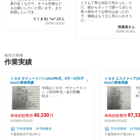
とても丁寧な対応で早かった。た
家の近くなので、オイル交換など
出光リテール車検
印旛郡
だ、後からネットで調べてみたら
もお願いしたいと思います。また
土日祝OK
色々削れそうな部分はあったの
利用したいです。
で、価格はもう少し抑えられそう
伊藤忠エネクス
りくまる( ^ω^ )さん
浦安市
だ・・・
2026年7月31日
代車あり
投稿者さん
宇佐美車検
2026年7月28日
大網白里市
引取り・納車あり
コスモの車検
勝浦市
輸入車OK
イデックス車検
柏市の車検
香取郡
作業実績
ハイブリッド車OK
ユアサ車検
香取市
EV車OK
トヨタ サクシードバン(2010年式、9万～9万5千
トヨタ エスクァイア(2
アーリー車検
km)の車検実績
km)の車検実績
鎌ケ谷市
今回はトヨタ・サクシードバ
今
120分以内の車検
ン（2010年式／走行距離
（
車検のコバック
鴨川市
91,6・・・
8
1日車検
GTNET×カフェ車検
木更津市
夜間受付
40,330
97,3
車検総額費用
円
車検総額費用
キグナス車検
2026年4月24日
2026年4月24日
君津市
整備保証
宇佐美車検 16号柏隧道
宇佐美車検 16号柏
ホリデー車検
千葉県柏市戸張290-2
千葉県柏市戸張290-2
佐倉市