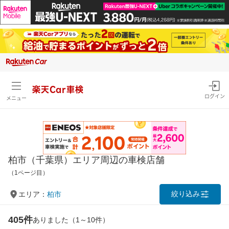
楽天Car車検
ログイン
メニュー
柏市（千葉県）エリア周辺の車検店舗
（1ページ目）
絞り込み
エリア：
柏市
405件
ありました（1～10件）