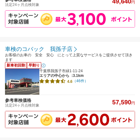
49,640
円
法定24ヶ月点検対象
車検のコバック 我孫子店
お客様のお車の 安全 安心 にとって上質なサービスをご提供させて頂き
ます
新車初回割
早割り
千葉県我孫子市緑1-11-24
エリアの中心から
:3.1km
（46件）
4.6
参考車検価格
57,590
円
法定24ヶ月点検対象