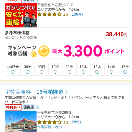
千葉県柏市花野井88-2
エリアの中心から
:4.0km
（136件）
4.6
参考車検価格
38,440
円
法定24ヶ月点検対象
07金
08土
09日
10月
11火
12水
13木
14金
15土
08/
宇佐美車検 16号柏隧道
年間15000台の実績！ガソリン割引あり！セブンパークアリオ柏まで車で８
分！代車無料！
特典あり
優良店
千葉県柏市戸張290-2
エリアの中心から
:1.0km
（29件）
4.1
作業実績（2件）