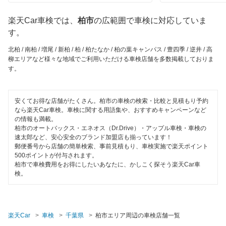
1級整備士在籍
マッハ車検
山武郡
楽天Car車検では、
柏市
の広範囲で車検に対応していま
コンピューター診断
ヤジマ石油車検
す。
山武市
出光興産「らくらく安心車検」
閉じる
北柏 / 南柏 / 増尾 / 新柏 / 柏 / 柏たなか / 柏の葉キャンパス / 豊四季 / 逆井 / 高
白井市
柳エリアなど様々な地域でご利用いただける車検店舗を多数掲載しておりま
す。
アクセル車検
匝瑳市
ベアーズ車検
袖ケ浦市
安くてお得な店舗がたくさん。柏市の車検の検索・比較と見積もり予約
なら楽天Car車検。車検に関する用語集や、おすすめキャンペーンなど
日産自動車販売
館山市
の情報も満載。
柏市のオートバックス・エネオス（Dr.Drive）・アップル車検・車検の
エネフリ車検
銚子市
速太郎など、安心安全のブランド加盟店も揃っています！
郵便番号から店舗の簡単検索、事前見積もり、車検実施で楽天ポイント
安心WE！車検
500ポイントが付与されます。
長生郡
柏市で車検費用をお得にしたいあなたに、かしこく探そう楽天Car車
検。
東金市
閉じる
富里市
楽天Car
車検
千葉県
柏市エリア周辺の車検店舗一覧
流山市