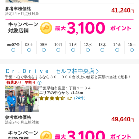
参考車検価格
41,240
円
法定24ヶ月点検対象
07金
08土
09日
10月
11火
12水
13木
14金
15土
08/
Ｄｒ．Ｄｒｉｖｅ セルフ柏中央店
千葉・柏で車検をするなら３０，０００台以上の信頼と実績の当社で是非！
特典あり
早割り
千葉県柏市富里１丁目１ー３４
エリアの中心から
:1.4km
（24件）
4.7
参考車検価格
49,640
円
法定24ヶ月点検対象