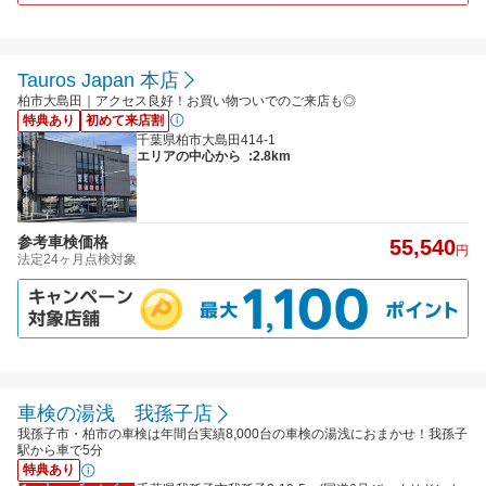
Tauros Japan 本店
柏市大島田｜アクセス良好！お買い物ついでのご来店も◎
特典あり
初めて来店割
千葉県柏市大島田414-1
エリアの中心から
:2.8km
参考車検価格
55,540
円
法定24ヶ月点検対象
車検の湯浅 我孫子店
我孫子市・柏市の車検は年間台実績8,000台の車検の湯浅におまかせ！我孫子
駅から車で5分
特典あり