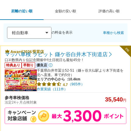
距離の近い順
金額の安い順
評価の高い順
の料金を表示
車種から検索
PR
マッハ車検 ラビット 鎌ケ谷白井木下街道店
口ｺﾐ数県内１位記念開催中!!土日祝日も最短45分！
特典あり
早割り
優良店
千葉県白井市冨士52-51（鎌ヶ谷大仏駅より木下街道を
北へ直進。車で約5分）
エリアの中心から
:10.4km
（965件）
4.7
作業実績（111件）
参考車検価格
35,540
円
法定24ヶ月点検対象