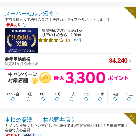
PR
スーパーセルフ沼南
事前見積もりで納得の金額！快適カーライフをサポートします！
特典あり
千葉県柏市大津が丘3-21-6
エリアの中心から
:1.9km
（82件）
4.3
参考車検価格
34,240
円
法定24ヶ月点検対象
07金
08土
09日
10月
11火
12水
13木
14金
15土
08/
PR
車検の湯浅 柏花野井店
ガソリンを安くしたい方にお得な車検です♪年間実績8000台！自動車整備士
在籍で安心品質！
特典あり
優良店