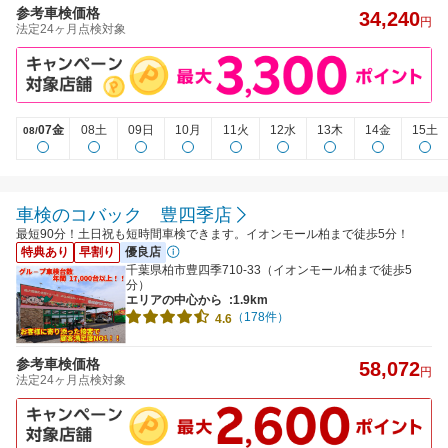
参考車検価格
34,240
円
法定24ヶ月点検対象
07金
08土
09日
10月
11火
12水
13木
14金
15土
08/
車検のコバック 豊四季店
最短90分！土日祝も短時間車検できます。イオンモール柏まで徒歩5分！
特典あり
早割り
優良店
千葉県柏市豊四季710-33（イオンモール柏まで徒歩5
分）
エリアの中心から
:1.9km
（178件）
4.6
参考車検価格
58,072
円
法定24ヶ月点検対象