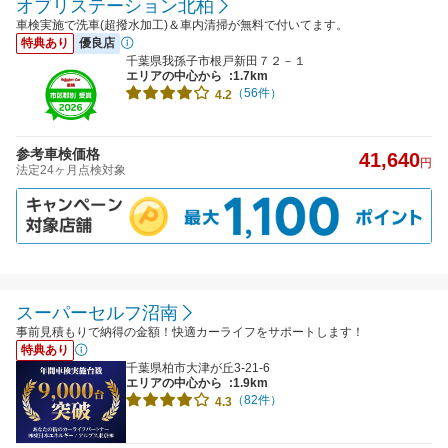
オブリステーション北柏
車検実施で洗車(超撥水加工)＆車内清掃が無料で付いてます。
特典あり
優良店
千葉県我孫子市根戸新田７２－１
エリアの中心から
:1.7km
（56件）
4.2
参考車検価格
41,640
円
法定24ヶ月点検対象
スーパーセルフ沼南
事前見積もりで納得の金額！快適カーライフをサポートします！
特典あり
千葉県柏市大津が丘3-21-6
エリアの中心から
:1.9km
（82件）
4.3