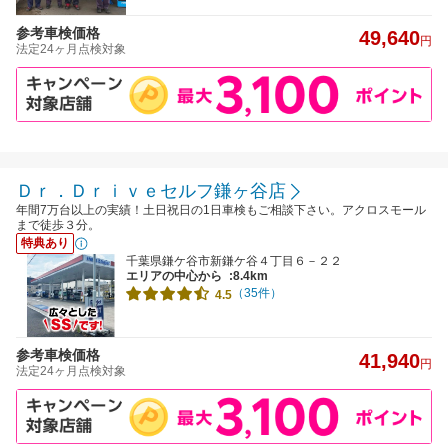
参考車検価格
49,640
円
法定24ヶ月点検対象
Ｄｒ．Ｄｒｉｖｅセルフ鎌ヶ谷店
年間7万台以上の実績！土日祝日の1日車検もご相談下さい。アクロスモール
まで徒歩３分。
特典あり
千葉県鎌ケ谷市新鎌ケ谷４丁目６－２２
エリアの中心から
:8.4km
（35件）
4.5
参考車検価格
41,940
円
法定24ヶ月点検対象