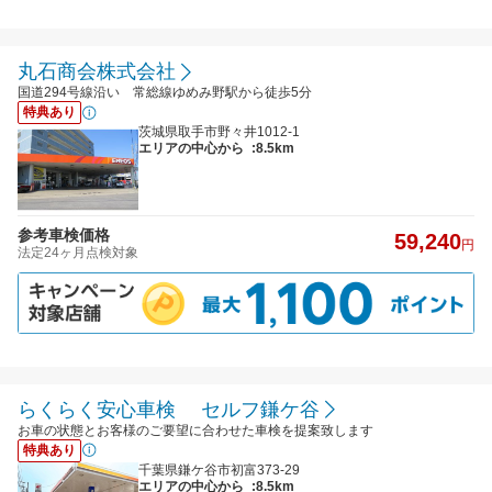
丸石商会株式会社
国道294号線沿い 常総線ゆめみ野駅から徒歩5分
特典あり
茨城県取手市野々井1012-1
エリアの中心から
:8.5km
参考車検価格
59,240
円
法定24ヶ月点検対象
らくらく安心車検 セルフ鎌ケ谷
お車の状態とお客様のご要望に合わせた車検を提案致します
特典あり
千葉県鎌ケ谷市初富373-29
エリアの中心から
:8.5km