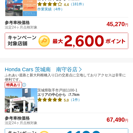
（181件）
4.4
作業実績（4件）
参考車検価格
45,270
円
法定24ヶ月点検対象
Honda Cars 茨城南 南守谷店
ふれあい道路と新大利根橋入り口の交差点に立地しておりアクセスは非常に
便利です。
特典あり
茨城県取手市戸頭1100-1
エリアの中心から
:7.7km
（1件）
5.0
参考車検価格
67,490
円
法定24ヶ月点検対象