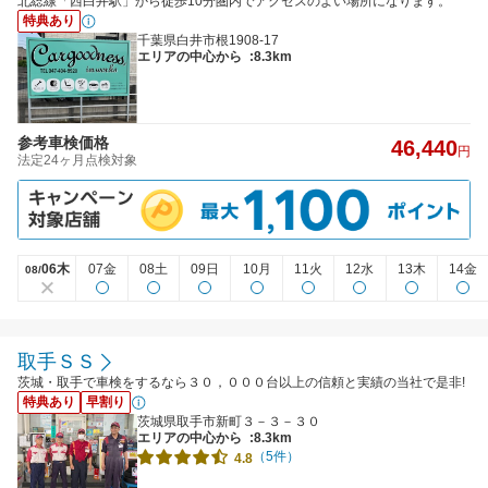
北総線「西白井駅」から徒歩10分圏内でアクセスのよい場所になります。
特典あり
千葉県白井市根1908-17
エリアの中心から
:8.3km
参考車検価格
46,440
円
法定24ヶ月点検対象
06木
07金
08土
09日
10月
11火
12水
13木
14金
08/
取手ＳＳ
茨城・取手で車検をするなら３０，０００台以上の信頼と実績の当社で是非!
特典あり
早割り
茨城県取手市新町３－３－３０
エリアの中心から
:8.3km
（5件）
4.8