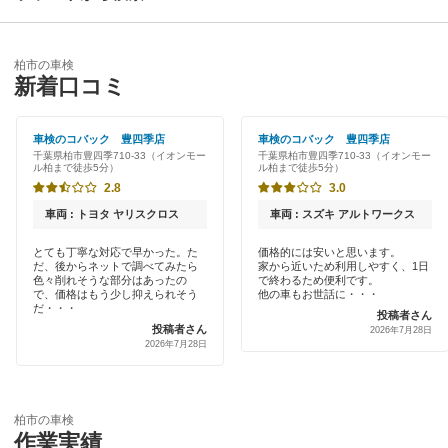
安房郡
優良店
ENEOS
夷隅郡
柏市の車検
特典あり
新着口コミ
「車検の速太郎」
いすみ市
初めて来店割りあり
アップル車検
車検のコバック 豊四季店
車検のコバック 豊四季店
市川市
千葉県柏市豊四季710-33（イオンモー
千葉県柏市豊四季710-33（イオンモー
新車初回割りあり
ル柏まで徒歩5分）
ル柏まで徒歩5分）
オートバックス
市原市
2.8
3.0
早割りあり
車検館
車両 : トヨタ ヤリスクロス
車両 : スズキ アルトワークス
印西市
クレジットカードOK
とても丁寧な対応で早かった。た
価格的には安いと思います。
出光リテール車検
印旛郡
だ、後からネットで調べてみたら
家から近いため利用しやすく、1日
土日祝OK
色々削れそうな部分はあったの
で終わるため便利です。
で、価格はもう少し抑えられそう
他の車もお世話に・・・
伊藤忠エネクス
浦安市
だ・・・
投稿者さん
代車あり
投稿者さん
2026年7月28日
宇佐美車検
2026年7月28日
大網白里市
引取り・納車あり
コスモの車検
勝浦市
輸入車OK
イデックス車検
柏市の車検
香取郡
作業実績
ハイブリッド車OK