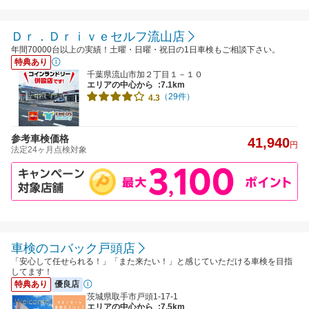
Ｄｒ．Ｄｒｉｖｅセルフ流山店
年間70000台以上の実績！土曜・日曜・祝日の1日車検もご相談下さい。
特典あり
千葉県流山市加２丁目１－１０
エリアの中心から
:7.1km
（29件）
4.3
参考車検価格
41,940
円
法定24ヶ月点検対象
車検のコバック戸頭店
「安心して任せられる！」「また来たい！」と感じていただける車検を目指
してます！
特典あり
優良店
茨城県取手市戸頭1-17-1
エリアの中心から
:7.5km