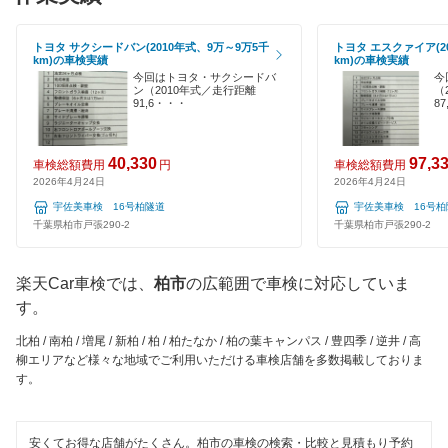
ユアサ車検
香取市
EV車OK
トヨタ サクシードバン(2010年式、9万～9万5千
トヨタ エスクァイア(2
アーリー車検
km)の車検実績
km)の車検実績
鎌ケ谷市
今回はトヨタ・サクシードバ
今
120分以内の車検
ン（2010年式／走行距離
（
車検のコバック
鴨川市
91,6・・・
8
1日車検
GTNET×カフェ車検
木更津市
夜間受付
40,330
97,3
車検総額費用
円
車検総額費用
キグナス車検
2026年4月24日
2026年4月24日
君津市
整備保証
宇佐美車検 16号柏隧道
宇佐美車検 16号柏
ホリデー車検
千葉県柏市戸張290-2
千葉県柏市戸張290-2
佐倉市
1級整備士在籍
マッハ車検
山武郡
楽天Car車検では、
柏市
の広範囲で車検に対応していま
コンピューター診断
ヤジマ石油車検
す。
山武市
出光興産「らくらく安心車検」
閉じる
北柏 / 南柏 / 増尾 / 新柏 / 柏 / 柏たなか / 柏の葉キャンパス / 豊四季 / 逆井 / 高
白井市
柳エリアなど様々な地域でご利用いただける車検店舗を多数掲載しておりま
す。
アクセル車検
匝瑳市
ベアーズ車検
袖ケ浦市
安くてお得な店舗がたくさん。柏市の車検の検索・比較と見積もり予約