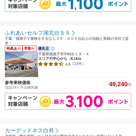
ふれあいセルフ湖北台ＳＳ
千葉・我孫子で車検をするなら３０，０００台以上の信頼と実績の当社で是
非！
特典あり
早割り
優良店
千葉県我孫子市中峠台１９－４
エリアの中心から
:8.1km
（23件）
4.8
参考車検価格
49,240
円
法定24ヶ月点検対象
カーグッドネス白井