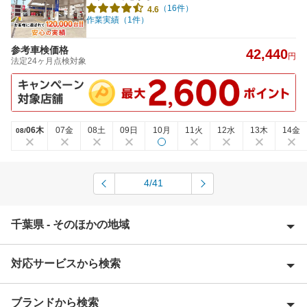
（16件）
4.6
作業実績（1件）
参考車検価格
42,440
円
法定24ヶ月点検対象
06木
07金
08土
09日
10月
11火
12水
13木
14金
08/
4/41
千葉県 - そのほかの地域
対応サービスから検索
旭市
我孫子市
ブランドから検索
Award 受賞店