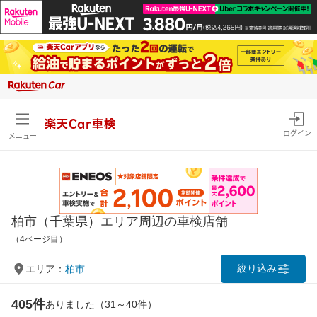
楽天Car車検
ログイン
メニュー
柏市（千葉県）エリア周辺の車検店舗
（4ページ目）
絞り込み
エリア：
柏市
405件
ありました（31～40件）