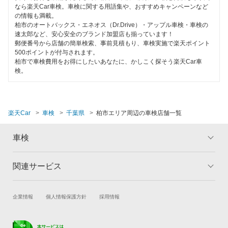
なら楽天Car車検。車検に関する用語集や、おすすめキャンペーンなど
日産自動車販売
館山市
の情報も満載。
柏市のオートバックス・エネオス（Dr.Drive）・アップル車検・車検の
エネフリ車検
銚子市
速太郎など、安心安全のブランド加盟店も揃っています！
郵便番号から店舗の簡単検索、事前見積もり、車検実施で楽天ポイント
安心WE！車検
500ポイントが付与されます。
長生郡
柏市で車検費用をお得にしたいあなたに、かしこく探そう楽天Car車
検。
東金市
閉じる
富里市
楽天Car
車検
千葉県
柏市エリア周辺の車検店舗一覧
流山市
車検
習志野市
成田市
関連サービス
トップ
マイページ
野田市
メリット
ご利用ガイド
試乗・商談
新車購入
企業情報
個人情報保護方針
採用情報
車検の基礎知識
キャンペーン一覧
富津市
楽天Car車買取
車検予約
ランキング
よくある質問
船橋市
キズ修理予約
洗車・コーティング予約