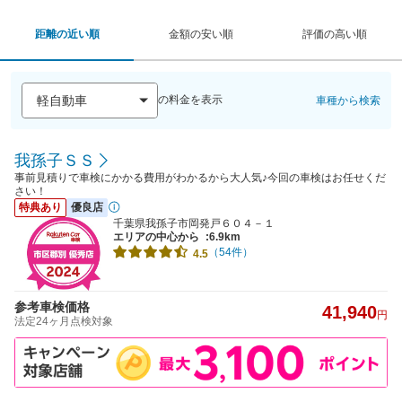
距離の近い順
金額の安い順
評価の高い順
の料金を表示
車種から検索
我孫子ＳＳ
事前見積りで車検にかかる費用がわかるから大人気♪今回の車検はお任せくだ
さい！
特典あり
優良店
千葉県我孫子市岡発戸６０４－１
エリアの中心から
:6.9km
（54件）
4.5
参考車検価格
41,940
円
法定24ヶ月点検対象