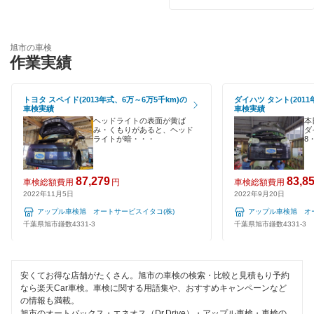
勝浦市
120分以内の車検
香取郡
旭市の車検
1日車検
作業実績
香取市
整備保証
鎌ケ谷市
トヨタ スペイド(2013年式、6万～6万5千km)の
ダイハツ タント(2011
1級整備士在籍
車検実績
車検実績
ヘッドライトの表面が黄ば
本
鴨川市
み・くもりがあると、ヘッド
ダ
コンピューター診断
ライトが暗・・・
8
木更津市
閉じる
87,279
83,8
君津市
車検総額費用
円
車検総額費用
2022年11月5日
2022年9月20日
佐倉市
アップル車検旭 オートサービスイタコ(株)
アップル車検旭 オー
千葉県旭市鎌数4331-3
千葉県旭市鎌数4331-3
山武郡
山武市
安くてお得な店舗がたくさん。旭市の車検の検索・比較と見積もり予約
なら楽天Car車検。車検に関する用語集や、おすすめキャンペーンなど
白井市
の情報も満載。
旭市のオートバックス・エネオス（Dr.Drive）・アップル車検・車検の