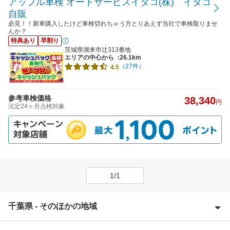
アップル車検 オートサービスイタコ(株) イタコ
自販
必見！！新車購入したけど車検切れちゃう方とりあえず当社で車検取りませ
んか？
特典あり
早割り
茨城県潮来市辻313番地
エリアの中心から
:26.1km
（27件）
4.5
参考車検価格
38,340
円
法定24ヶ月点検対象
1/1
千葉県 - そのほかの地域