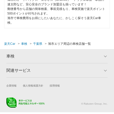
匝瑳市
速太郎など、安心安全のブランド加盟店も揃っています！
郵便番号から店舗の簡単検索、事前見積もり、車検実施で楽天ポイント
500ポイントが付与されます。
袖ケ浦市
旭市で車検費用をお得にしたいあなたに、かしこく探そう楽天Car車
検。
館山市
銚子市
楽天Car
車検
千葉県
旭市エリア周辺の車検店舗一覧
長生郡
車検
東金市
富里市
関連サービス
トップ
マイページ
流山市
メリット
ご利用ガイド
試乗・商談
新車購入
企業情報
個人情報保護方針
採用情報
車検の基礎知識
キャンペーン一覧
習志野市
楽天Car車買取
車検予約
ランキング
よくある質問
成田市
キズ修理予約
洗車・コーティング予約
© Rakuten Group, Inc.
野田市
メンテナンス管理
タイヤ・パーツ購入