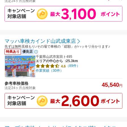
法定24ヶ月点検対象
マッハ車検カインド山武成東店
先ずは無料見積もり♪その場で車検の「総額」がハッキリ分かります♪
特典あり
優良店
千葉県山武市富田ト495
エリアの中心から
:25.3km
（89件）
4.6
作業実績（30件）
参考車検価格
45,540
円
法定24ヶ月点検対象