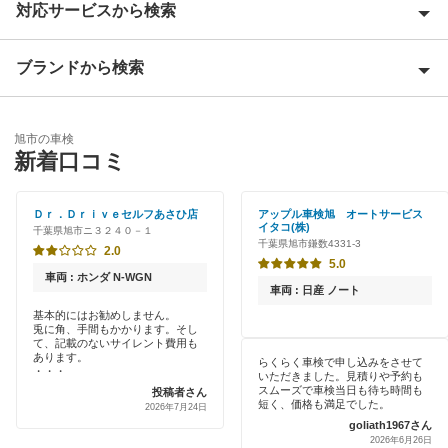
対応サービスから検索
我孫子市
安房郡
ブランドから検索
優良店
夷隅郡
特典あり
アップル車検
いすみ市
旭市の車検
早割りあり
新着口コミ
車検のコバック
市川市
クレジットカードOK
マッハ車検
Ｄｒ．Ｄｒｉｖｅセルフあさひ店
アップル車検旭 オートサービス
市原市
イタコ(株)
千葉県旭市ニ３２４０－１
土日祝OK
千葉県旭市鎌数4331-3
2.0
印西市
5.0
閉じる
代車あり
車両 : ホンダ N-WGN
車両 : 日産 ノート
印旛郡
引取り・納車あり
基本的にはお勧めしません。
兎に角、手間もかかります。そし
浦安市
て、記載のないサイレント費用も
輸入車OK
あります。
らくらく車検で申し込みをさせて
・・・
いただきました。見積りや予約も
大網白里市
スムーズで車検当日も待ち時間も
投稿者さん
ハイブリッド車OK
短く、価格も満足でした。
2026年7月24日
柏市
goliath1967さん
EV車OK
2026年6月26日