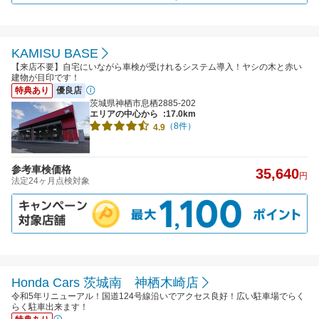
KAMISU BASE
【来店不要】自宅にいながら車検が受けれるシステム導入！ヤシの木と赤い
建物が目印です！
特典あり
優良店
茨城県神栖市息栖2885-202
エリアの中心から
:17.0km
（8件）
4.9
参考車検価格
35,640
円
法定24ヶ月点検対象
Honda Cars 茨城南 神栖木崎店
令和5年リニューアル！国道124号線沿いでアクセス良好！広い駐車場でらく
らく駐車出来ます！