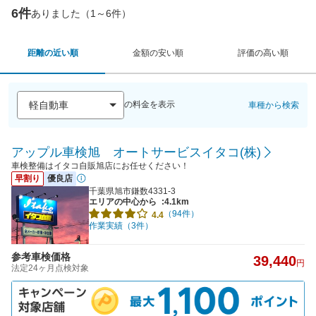
6件
ありました（1～6件）
距離の近い順
金額の安い順
評価の高い順
の料金を表示
車種から検索
アップル車検旭 オートサービスイタコ(株)
車検整備はイタコ自販旭店にお任せください！
早割り
優良店
千葉県旭市鎌数4331-3
エリアの中心から
:4.1km
（94件）
4.4
作業実績（3件）
参考車検価格
39,440
円
法定24ヶ月点検対象