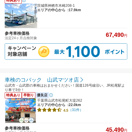
特典あり
茨城県神栖市木崎208-1
エリアの中心から
:17.9km
参考車検価格
67,490
円
法定24ヶ月点検対象
車検のコバック 山武マツオ店
山武市・山武郡の車検はおまかせください！国道126号線沿い、JR松尾駅よ
り車で3分！
特典あり
早割り
優良店
千葉県山武市松尾町大堤262
エリアの中心から
:22.0km
（31件）
4.5
参考車検価格
45,490
円