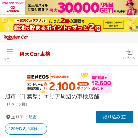
楽天Car車検
ログイン
メニュー
旭市（千葉県）エリア周辺の車検店舗
（1ページ目）
絞り込み
エリア：
旭市
120分以内の車検