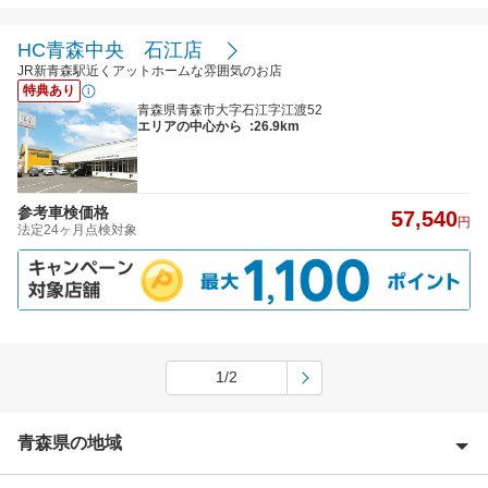
HC青森中央 石江店
JR新青森駅近くアットホームな雰囲気のお店
特典あり
青森県青森市大字石江字江渡52
エリアの中心から
:26.9km
参考車検価格
57,540
円
法定24ヶ月点検対象
1/2
青森県の地域