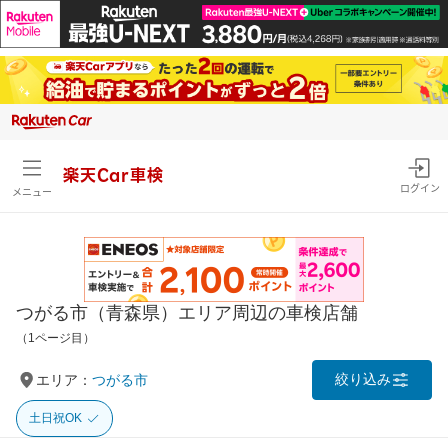
楽天Car車検
ログイン
メニュー
つがる市（青森県）エリア周辺の車検店舗
（1ページ目）
絞り込み
エリア：
つがる市
土日祝OK