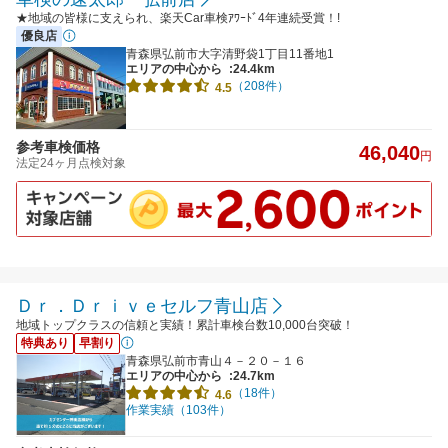
★地域の皆様に支えられ、楽天Car車検ｱﾜｰﾄﾞ4年連続受賞！!
優良店
青森県弘前市大字清野袋1丁目11番地1
エリアの中心から
:24.4km
（208件）
4.5
参考車検価格
46,040
円
法定24ヶ月点検対象
Ｄｒ．Ｄｒｉｖｅセルフ青山店
地域トップクラスの信頼と実績！累計車検台数10,000台突破！
特典あり
早割り
青森県弘前市青山４－２０－１６
エリアの中心から
:24.7km
（18件）
4.6
作業実績（103件）