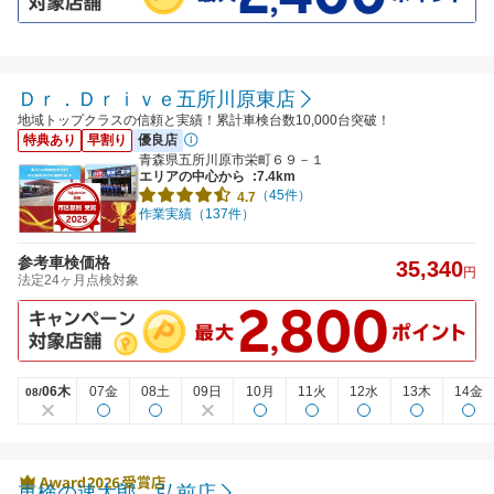
Ｄｒ．Ｄｒｉｖｅ五所川原東店
地域トップクラスの信頼と実績！累計車検台数10,000台突破！
特典あり
早割り
優良店
青森県五所川原市栄町６９－１
エリアの中心から
:7.4km
（45件）
4.7
作業実績（137件）
参考車検価格
35,340
円
法定24ヶ月点検対象
06木
07金
08土
09日
10月
11火
12水
13木
14金
08/
車検の速太郎 弘前店