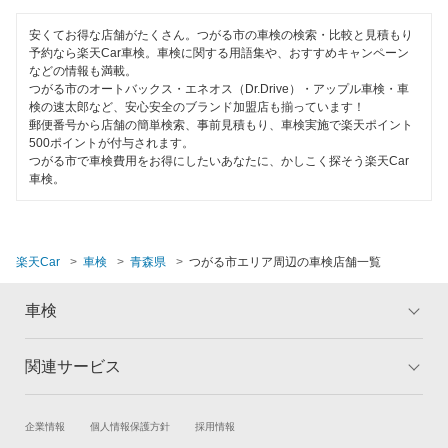
平川市
EV車OK
安くてお得な店舗がたくさん。つがる市の車検の検索・比較と見積もり
予約なら楽天Car車検。車検に関する用語集や、おすすめキャンペーン
弘前市
などの情報も満載。
120分以内の車検
つがる市のオートバックス・エネオス（Dr.Drive）・アップル車検・車
三沢市
検の速太郎など、安心安全のブランド加盟店も揃っています！
1日車検
郵便番号から店舗の簡単検索、事前見積もり、車検実施で楽天ポイント
南津軽郡
500ポイントが付与されます。
夜間受付
つがる市で車検費用をお得にしたいあなたに、かしこく探そう楽天Car
車検。
むつ市
整備保証
コンピューター診断
閉じる
楽天Car
車検
青森県
つがる市エリア周辺の車検店舗一覧
閉じる
車検
関連サービス
トップ
マイページ
メリット
ご利用ガイド
試乗・商談
新車購入
企業情報
個人情報保護方針
採用情報
車検の基礎知識
キャンペーン一覧