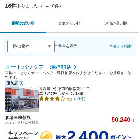
16件
ありました（1～10件）
距離の近い順
金額の安い順
評価の高い順
の料金を表示
車種から検索
オートバックス 津軽柏店
車検のことならオートバックス津軽柏店へおまかせください。お見積もり無
料です。
優良店
青森県つがる市柏稲盛幾世171
エリアの中心から
:5.1km
（49件）
4.4
参考車検価格
56,240
円
法定24ヶ月点検対象