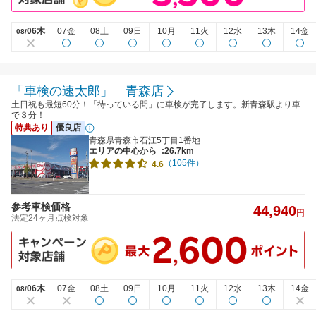
06木
07金
08土
09日
10月
11火
12水
13木
14金
08/
「車検の速太郎」 青森店
土日祝も最短60分！「待っている間」に車検が完了します。新青森駅より車
で３分！
特典あり
優良店
青森県青森市石江5丁目1番地
エリアの中心から
:26.7km
（105件）
4.6
参考車検価格
44,940
円
法定24ヶ月点検対象
06木
07金
08土
09日
10月
11火
12水
13木
14金
08/