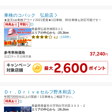
車検のコバック 弘前店
★楽天car車検アワード2021受賞★1日車検、90分車検も対応可能です！
特典あり
早割り
青森県弘前市神田3-1-1
エリアの中心から
:25.3km
（133件）
4.2
参考車検価格
37,240
円
法定24ヶ月点検対象
Ｄｒ．Ｄｒｉｖｅセルフ野木和店
年間70000台以上の実績！1日車検もご相談下さい。
特典あり
青森県青森市大字羽白字沢田３０３－２
エリアの中心から
:26.2km