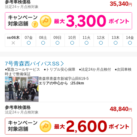
参考車検価格
35,340
円
法定24ヶ月点検対象
06木
07金
08土
09日
10月
11火
12水
13木
14金
08/
7号青森西バイパスSS
●緊急コールサービス ●トリプル安心保障 ●法定24か月点検付 ●次回車検
時まで整備保証
青森県青森市新城字山田619-5
エリアの中心から
:25.0km
参考車検価格
48,840
円
法定24ヶ月点検対象