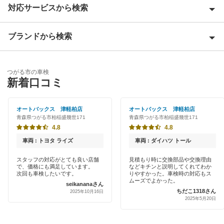
対応サービスから検索
青森市
上北郡
ブランドから検索
Award 受賞店
北津軽郡
優良店
ENEOS
黒石市
つがる市の車検
特典あり
新着口コミ
「車検の速太郎」
五所川原市
早割りあり
オートバックス
オートバックス 津軽柏店
オートバックス 津軽柏店
三戸郡
青森県つがる市柏稲盛幾世171
青森県つがる市柏稲盛幾世171
クレジットカードOK
車検のコバック
4.8
4.8
下北郡
土日祝OK
車両 : トヨタ ライズ
車両 : ダイハツ トール
出光興産「らくらく安心車検」
十和田市
代車あり
スタッフの対応がとても良い店舗
見積もり時に交換部品や交換理由
で、価格にも満足しています。
などキチンと説明してくれてわか
中津軽郡
次回も車検したいです。
りやすかった。車検時の対応もス
閉じる
引取り・納車あり
ムーズでよかった。
seikananaさん
ちだこ1318さん
八戸市
2025年10月16日
2025年5月20日
輸入車OK
東津軽郡
ハイブリッド車OK