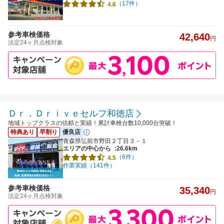
（17件）
4.6
参考車検価格
42,640
円
法定24ヶ月点検対象
Ｄｒ．Ｄｒｉｖｅセルフ和徳店
地域トップクラスの信頼と実績！累計車検台数10,000台突破！
特典あり
早割り
優良店
青森県弘前市野田２丁目３－１
エリアの中心から
:26.6km
（6件）
4.5
作業実績（141件）
参考車検価格
35,340
円
法定24ヶ月点検対象