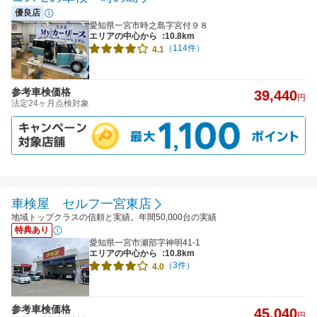
優良店
愛知県一宮市時之島字宮付９８
エリアの中心から
:10.8km
（114件）
4.1
参考車検価格
39,440
円
法定24ヶ月点検対象
車検屋 セルフ一宮東店
地域トップクラスの信頼と実績。年間50,000台の実績
特典あり
愛知県一宮市瀬部字神明41-1
エリアの中心から
:10.8km
（3件）
4.0
参考車検価格
45,040
円