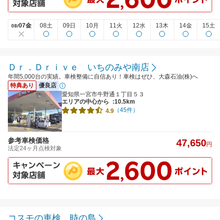
07金
08土
09日
10月
11火
12水
13木
14金
15土
08/
Ｄｒ．Ｄｒｉｖｅ いちのみや南店
年間5,000台の実績。車検整備に自信あり！車検はぜひ、大森石油(株)へ
特典あり
優良店
愛知県一宮市牛野通１丁目５３
エリアの中心から
:10.5km
（45件）
4.9
参考車検価格
47,650
円
法定24ヶ月点検対象
コスモの車検 時の島