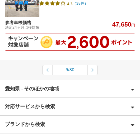
（38件）
4.3
参考車検価格
47,650
円
法定24ヶ月点検対象
9/30
愛知県 - そのほかの地域
対応サービスから検索
愛西市
愛知郡
ブランドから検索
Award 受賞店
海部郡
優良店