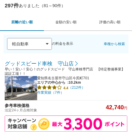
297件
ありました（81～90件）
距離の近い順
金額の安い順
評価の高い順
の料金を表示
車種から検索
グッドスピード車検 守山店
早い！安い！安心！のグッドスピード 守山車検専門店 【特定整備事業】
認証工場！！
愛知県名古屋市守山区今尻町701
エリアの中心から
:10.2km
（212件）
4.4
作業実績（7件）
参考車検価格
42,740
円
法定24ヶ月点検対象