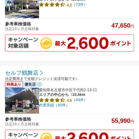
（73件）
4.5
参考車検価格
47,650
円
法定24ヶ月点検対象
セルフ鶴舞店
法定費用まで全額クレジット決済可能です♪
特典あり
優良店
愛知県名古屋市中区千代田2-13-11
エリアの中心から
:10.4km
（44件）
4.6
作業実績（45件）
参考車検価格
55,990
円
法定24ヶ月点検対象