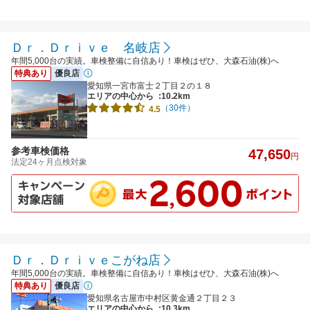
Ｄｒ．Ｄｒｉｖｅ 名岐店
年間5,000台の実績。車検整備に自信あり！車検はぜひ、大森石油(株)へ
特典あり
優良店
愛知県一宮市富士２丁目２の１８
エリアの中心から
:10.2km
（30件）
4.5
参考車検価格
47,650
円
法定24ヶ月点検対象
Ｄｒ．Ｄｒｉｖｅこがね店
年間5,000台の実績。車検整備に自信あり！車検はぜひ、大森石油(株)へ
特典あり
優良店
愛知県名古屋市中村区黄金通２丁目２３
エリアの中心から
:10.3km