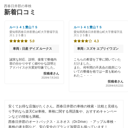
ENEOS
あま市
西春日井郡の車検
特典あり
新着口コミ
「車検の速太郎」
安城市
初めて来店割りあり
アップル車検
ルート４１豊山ＴＳ
ルート４１豊山ＴＳ
一宮市
愛知県西春日井郡豊山町大字豊場字流
愛知県西春日井郡豊山町大字豊場字流
新車初回割りあり
川１２５番１
川１２５番１
オートバックス
稲沢市
5.0
4.3
早割りあり
JOYCAL（ジョイカル）
車両 : 日産 デイズ ルークス
車両 : スズキ エブリイワゴン
犬山市
クレジットカードOK
誠実な対応、説明、接客で整備内
こちらの希望を丁寧に聞いていた
出光リテール車検
岩倉市
容の分かりやすく細やかな説明と
だけました。
土日祝OK
アドバイスが大変好印象でした。
また、何年間の不具合の箇所につ
いての整備を他では一度も勧めら
伊藤忠エネクス
投稿者さん
大府市
れたこ・・・
2026年7月24日
代車あり
投稿者さん
コスモの車検
2026年6月22日
岡崎市
引取り・納車あり
車検のコバック
尾張旭市
輸入車OK
安くてお得な店舗がたくさん。西春日井郡の車検の検索・比較と見積も
GTNET×カフェ車検
春日井市
り予約なら楽天Car車検。車検に関する用語集や、おすすめキャンペー
ハイブリッド車OK
ンなどの情報も満載。
ホリデー車検
蒲郡市
西春日井郡のオートバックス・エネオス（Dr.Drive）・アップル車検・
EV車OK
車検の速太郎など、安心安全のブランド加盟店も揃っています！