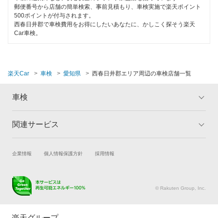
出光興産「らくらく安心車検」
郵便番号から店舗の簡単検索、事前見積もり、車検実施で楽天ポイント
刈谷市
500ポイントが付与されます。
120分以内の車検
西春日井郡で車検費用をお得にしたいあなたに、かしこく探そう楽天
ベアーズ車検
北設楽郡
Car車検。
1日車検
グッドスピード車検
北名古屋市
夜間受付
エネフリ車検
清須市
楽天Car
車検
愛知県
西春日井郡エリア周辺の車検店舗一覧
整備保証
安心WE！車検
江南市
車検
1級整備士在籍
小牧市
閉じる
コンピューター診断
関連サービス
トップ
マイページ
新城市
メリット
ご利用ガイド
閉じる
瀬戸市
試乗・商談
新車購入
企業情報
個人情報保護方針
採用情報
車検の基礎知識
キャンペーン一覧
楽天Car車買取
車検予約
高浜市
ランキング
よくある質問
キズ修理予約
洗車・コーティング予約
田原市
© Rakuten Group, Inc.
メンテナンス管理
タイヤ・パーツ購入
知多郡
タイヤ交換サービス
楽天Car マガジン
楽天グループ