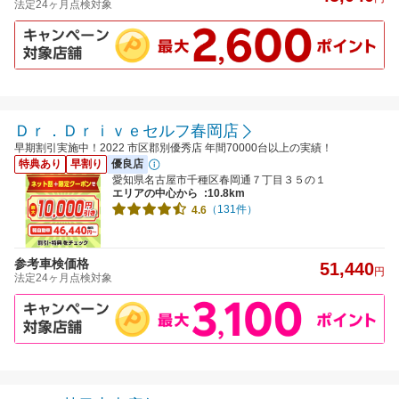
法定24ヶ月点検対象
Ｄｒ．Ｄｒｉｖｅセルフ春岡店
早期割引実施中！2022 市区郡別優秀店 年間70000台以上の実績！
特典あり
早割り
優良店
愛知県名古屋市千種区春岡通７丁目３５の１
エリアの中心から
:10.8km
（131件）
4.6
参考車検価格
51,440
円
法定24ヶ月点検対象