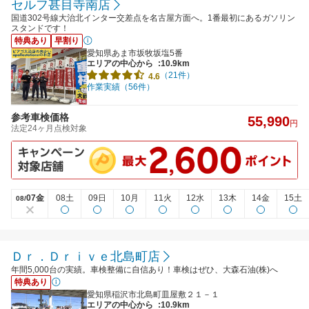
セルフ甚目寺南店
国道302号線大治北インター交差点を名古屋方面へ。1番最初にあるガソリン
スタンドです！
特典あり
早割り
愛知県あま市坂牧坂塩5番
エリアの中心から
:10.9km
（21件）
4.6
作業実績（56件）
参考車検価格
55,990
円
法定24ヶ月点検対象
07金
08土
09日
10月
11火
12水
13木
14金
15土
08/
Ｄｒ．Ｄｒｉｖｅ北島町店
年間5,000台の実績。車検整備に自信あり！車検はぜひ、大森石油(株)へ
特典あり
愛知県稲沢市北島町皿屋敷２１－１
エリアの中心から
:10.9km