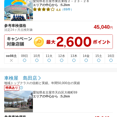
愛知県名古屋市東区東桜２－２３－２８
エリアの中心から
:5.2km
（69件）
4.4
参考車検価格
45,040
円
法定24ヶ月点検対象
08土
09日
10月
11火
12水
13木
14金
15土
16日
08/
車検屋 島田店
地域トップクラスの信頼と実績。年間50,000台の実績
特典あり
愛知県名古屋市天白区大根町69
エリアの中心から
:5.2km
参考車検価格