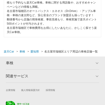
グッドスピード車検
閉じる
積もり予約なら楽天Car車検。車検に関する用語集や、おすすめキャン
ペーンなどの情報も満載。
エネフリ車検
名古屋市瑞穂区のオートバックス・エネオス（Dr.Drive）・アップル車
検・車検の速太郎など、安心安全のブランド加盟店も揃っています！
安心WE！車検
郵便番号から店舗の簡単検索、事前見積もり、車検実施で楽天ポイント
500ポイントが付与されます。
名古屋市瑞穂区で車検費用をお得にしたいあなたに、かしこく探そう楽
天Car車検。
閉じる
楽天Car
車検
愛知県
名古屋市瑞穂区エリア周辺の車検店舗一覧
車検
関連サービス
トップ
マイページ
メリット
ご利用ガイド
試乗・商談
新車購入
企業情報
個人情報保護方針
採用情報
車検の基礎知識
キャンペーン一覧
楽天Car車買取
車検予約
ランキング
よくある質問
キズ修理予約
洗車・コーティング予約