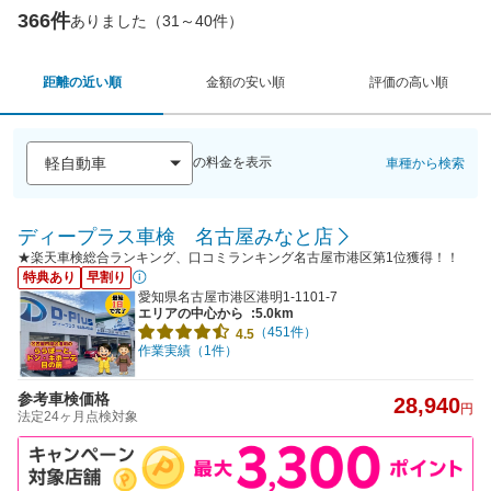
366件
ありました（31～40件）
距離の近い順
金額の安い順
評価の高い順
の料金を表示
車種から検索
ディープラス車検 名古屋みなと店
★楽天車検総合ランキング、口コミランキング名古屋市港区第1位獲得！！
特典あり
早割り
愛知県名古屋市港区港明1-1101-7
エリアの中心から
:5.0km
（451件）
4.5
作業実績（1件）
参考車検価格
28,940
円
法定24ヶ月点検対象