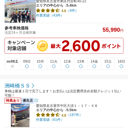
愛知県名古屋市東区代官町40-22
エリアの中心から
:5.4km
（9件）
4.6
作業実績（43件）
参考車検価格
55,990
円
法定24ヶ月点検対象
08土
09日
10月
11火
12水
13木
14金
15土
16日
08/
洲崎橋ＳＳ
車検は最速１日で完了します！お支払いは法定費用含め全額クレジット払い
可能！
特典あり
優良店
愛知県名古屋市中区大須１－１７－４８
エリアの中心から
:5.5km
（187件）
4.8
作業実績（61件）