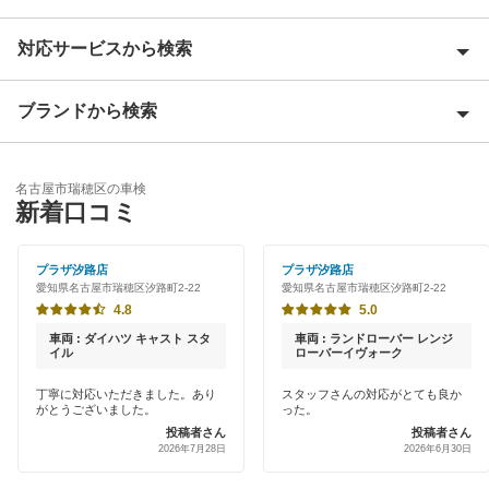
対応サービスから検索
名古屋市熱田区
名古屋市北区
ブランドから検索
Award 受賞店
名古屋市昭和区
優良店
ENEOS
名古屋市千種区
名古屋市瑞穂区の車検
特典あり
新着口コミ
「車検の速太郎」
名古屋市天白区
初めて来店割りあり
アップル車検
プラザ汐路店
プラザ汐路店
名古屋市中川区
愛知県名古屋市瑞穂区汐路町2-22
愛知県名古屋市瑞穂区汐路町2-22
新車初回割りあり
オートバックス
4.8
5.0
名古屋市中区
早割りあり
車両 : ダイハツ キャスト スタ
車両 : ランドローバー レンジ
JOYCAL（ジョイカル）
イル
ローバーイヴォーク
名古屋市中村区
クレジットカードOK
丁寧に対応いただきました。あり
スタッフさんの対応がとても良か
出光リテール車検
名古屋市西区
がとうございました。
った。
土日祝OK
投稿者さん
投稿者さん
伊藤忠エネクス
2026年7月28日
2026年6月30日
名古屋市東区
代車あり
宇佐美車検