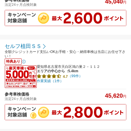
45,040
円
法定24ヶ月点検対象
セルフ植田ＳＳ
全額クレジットカード支払いOKお手軽・安心・納得車検は当店にお任せ下さ
い！
特典あり
愛知県名古屋市天白区鴻の巣２－１１２
エリアの中心から
:5.4km
（99件）
4.7
作業実績（1件）
参考車検価格
45,620
円
法定24ヶ月点検対象