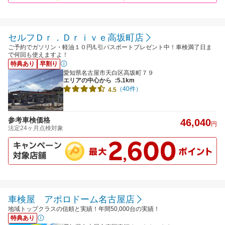
セルフＤｒ．Ｄｒｉｖｅ高坂町店
ご予約でガソリン・軽油１０円/L引パスポートプレゼント中！車検満了日ま
で何回も使えますよ！
特典あり
早割り
愛知県名古屋市天白区高坂町７９
エリアの中心から
:5.1km
（40件）
4.5
参考車検価格
46,040
円
法定24ヶ月点検対象
車検屋 アポロドーム名古屋店
地域トップクラスの信頼と実績！年間50,000台の実績！
特典あり