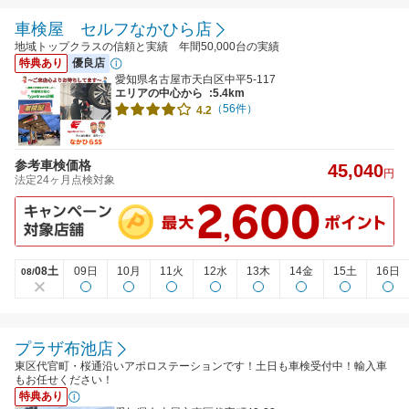
車検屋 セルフなかひら店
地域トップクラスの信頼と実績 年間50,000台の実績
特典あり
優良店
愛知県名古屋市天白区中平5-117
エリアの中心から
:5.4km
（56件）
4.2
参考車検価格
45,040
円
法定24ヶ月点検対象
08土
09日
10月
11火
12水
13木
14金
15土
16日
08/
プラザ布池店
東区代官町・桜通沿いアポロステーションです！土日も車検受付中！輸入車
もお任せください！
特典あり