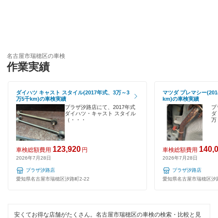
名古屋市緑区
引取り・納車あり
コスモの車検
名古屋市港区
輸入車OK
車検のコバック
名古屋市南区
ハイブリッド車OK
名古屋市瑞穂区の車検
GTNET×カフェ車検
名古屋市名東区
作業実績
EV車OK
キグナス車検
名古屋市守山区
120分以内の車検
ダイハツ キャスト スタイル(2017年式、3万～3
マツダ プレマシー(201
上原B-cle車検
万5千km)の車検実績
km)の車検実績
名古屋市
プラザ汐路店にて、2017年式
プ
1日車検
ダイハツ・キャスト スタイル
ダ
ウルトラ車検
（・・・
万
夜間受付
閉じる
ホリデー車検
123,920
140,
車検総額費用
円
車検総額費用
整備保証
マッハ車検
2026年7月28日
2026年7月28日
1級整備士在籍
プラザ汐路店
プラザ汐路店
出光興産「らくらく安心車検」
愛知県名古屋市瑞穂区汐路町2-22
愛知県名古屋市瑞穂区汐路
コンピューター診断
ベアーズ車検
安くてお得な店舗がたくさん。名古屋市瑞穂区の車検の検索・比較と見