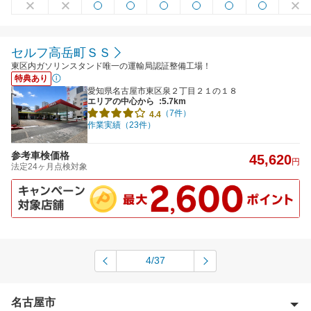
セルフ高岳町ＳＳ
東区内ガソリンスタンド唯一の運輸局認証整備工場！
特典あり
愛知県名古屋市東区泉２丁目２１の１８
エリアの中心から
:5.7km
（7件）
4.4
作業実績（23件）
参考車検価格
45,620
円
法定24ヶ月点検対象
4/37
名古屋市