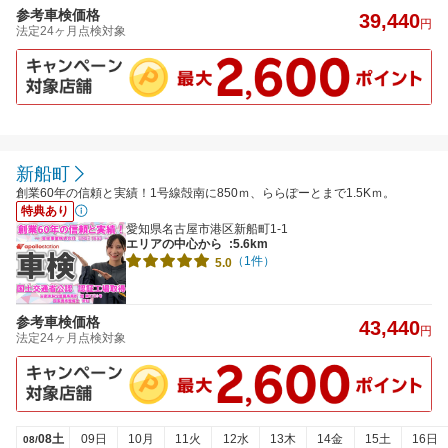
参考車検価格
39,440
円
法定24ヶ月点検対象
新船町
創業60年の信頼と実績！1号線殻南に850ｍ、ららぽーとまで1.5Kｍ。
特典あり
愛知県名古屋市港区新船町1-1
エリアの中心から
:5.6km
（1件）
5.0
参考車検価格
43,440
円
法定24ヶ月点検対象
08土
09日
10月
11火
12水
13木
14金
15土
16日
08/