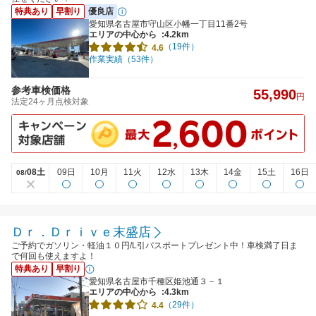
特典あり
早割り
優良店
愛知県名古屋市守山区小幡一丁目11番2号
エリアの中心から
:4.2km
（19件）
4.6
作業実績（53件）
参考車検価格
55,990
円
法定24ヶ月点検対象
08土
09日
10月
11火
12水
13木
14金
15土
16日
08/
Ｄｒ．Ｄｒｉｖｅ末盛店
ご予約でガソリン・軽油１０円/L引パスポートプレゼント中！車検満了日ま
で何回も使えますよ！
特典あり
早割り
愛知県名古屋市千種区姫池通３－１
エリアの中心から
:4.3km
（29件）
4.4