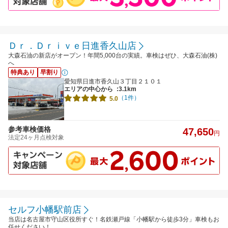
Ｄｒ．Ｄｒｉｖｅ日進香久山店
大森石油の新店がオープン！年間5,000台の実績。車検はぜひ、大森石油(株)
へ
特典あり
早割り
愛知県日進市香久山３丁目２１０１
エリアの中心から
:3.1km
（1件）
5.0
参考車検価格
47,650
円
法定24ヶ月点検対象
セルフ小幡駅前店
当店は名古屋市守山区役所すぐ！名鉄瀬戸線「小幡駅から徒歩3分」車検もお
任せください！