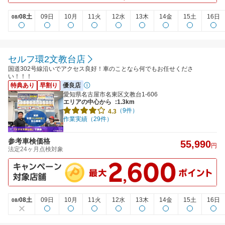
08土
09日
10月
11火
12水
13木
14金
15土
16日
08/
セルフ環2文教台店
国道302号線沿いでアクセス良好！車のことなら何でもお任せくださ
い！！！
特典あり
早割り
優良店
愛知県名古屋市名東区文教台1-606
エリアの中心から
:1.3km
（9件）
4.3
作業実績（29件）
参考車検価格
55,990
円
法定24ヶ月点検対象
08土
09日
10月
11火
12水
13木
14金
15土
16日
08/