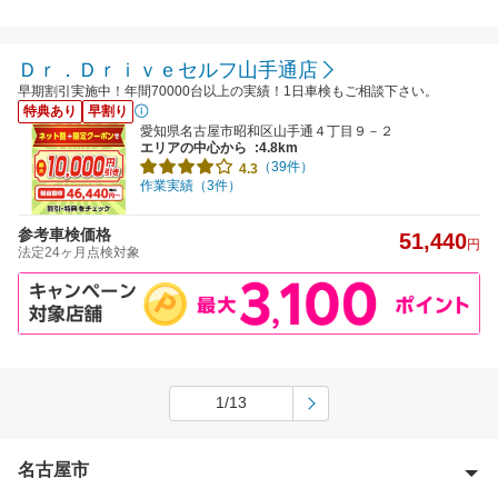
Ｄｒ．Ｄｒｉｖｅセルフ山手通店
早期割引実施中！年間70000台以上の実績！1日車検もご相談下さい。
特典あり
早割り
愛知県名古屋市昭和区山手通４丁目９－２
エリアの中心から
:4.8km
（39件）
4.3
作業実績（3件）
参考車検価格
51,440
円
法定24ヶ月点検対象
1/13
名古屋市