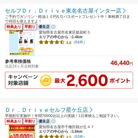
セルフＤｒ．Ｄｒｉｖｅ東名名古屋インター店
ご予約でガソリン・軽油１０円/L引パスポートプレゼント中！車検満了日ま
で何回も使えますよ！
特典あり
早割り
優良店
愛知県名古屋市名東区姫若町５
エリアの中心から
:1.4km
（64件）
4.6
参考車検価格
46,440
円
法定24ヶ月点検対象
Ｄｒ．Ｄｒｉｖｅセルフ星ケ丘店
早期割引実施中！年間70000台以上の実績！1日車検もご相談下さい。
特典あり
早割り
優良店
愛知県名古屋市千種区桜が丘４７
エリアの中心から
:1.6km
（52件）
4.5