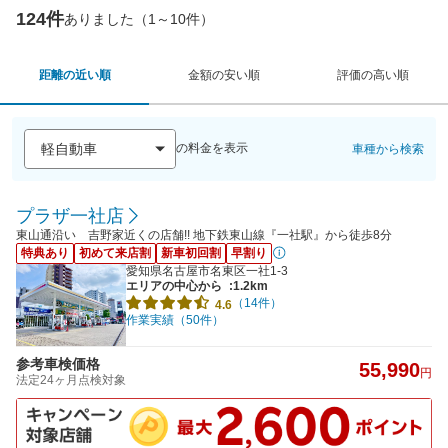
124件
ありました（1～10件）
距離の近い順
金額の安い順
評価の高い順
の料金を表示
車種から検索
プラザ一社店
東山通沿い 吉野家近くの店舗!! 地下鉄東山線『一社駅』から徒歩8分
特典あり
初めて来店割
新車初回割
早割り
愛知県名古屋市名東区一社1-3
エリアの中心から
:1.2km
（14件）
4.6
作業実績（50件）
参考車検価格
55,990
円
法定24ヶ月点検対象