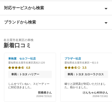
対応サービスから検索
名古屋市熱田区
名古屋市北区
ブランドから検索
Award 受賞店
名古屋市昭和区
優良店
ENEOS
名古屋市千種区
名古屋市名東区の車検
特典あり
新着口コミ
「車検の速太郎」
名古屋市天白区
初めて来店割りあり
JOYCAL（ジョイカル）
車検屋 セルフ一社店
プラザ一社店
名古屋市中川区
愛知県名古屋市名東区高社2‐120
愛知県名古屋市名東区一社1-3
新車初回割りあり
出光リテール車検
4.8
3.5
名古屋市中区
早割りあり
車両 : トヨタ ハリアー
車両 : トヨタ カローラクロス
伊藤忠エネクス
名古屋市中村区
クレジットカードOK
しんせつていねい、スピーディー
確りと説明及び対応いただけまし
に対応頂きました。
た。助かりました。
宇佐美車検
名古屋市西区
投稿者さん
けんちゃん4030さん
土日祝OK
2026年7月31日
2026年7月18日
車検のコバック
名古屋市東区
代車あり
マッハ車検
名古屋市瑞穂区