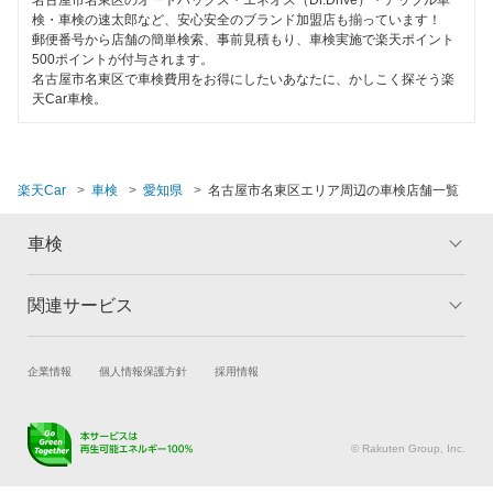
検・車検の速太郎など、安心安全のブランド加盟店も揃っています！
郵便番号から店舗の簡単検索、事前見積もり、車検実施で楽天ポイント
500ポイントが付与されます。
名古屋市名東区で車検費用をお得にしたいあなたに、かしこく探そう楽
天Car車検。
楽天Car
車検
愛知県
名古屋市名東区エリア周辺の車検店舗一覧
車検
関連サービス
トップ
マイページ
メリット
ご利用ガイド
試乗・商談
新車購入
企業情報
個人情報保護方針
採用情報
車検の基礎知識
キャンペーン一覧
楽天Car車買取
車検予約
ランキング
よくある質問
キズ修理予約
洗車・コーティング予約
© Rakuten Group, Inc.
メンテナンス管理
タイヤ・パーツ購入