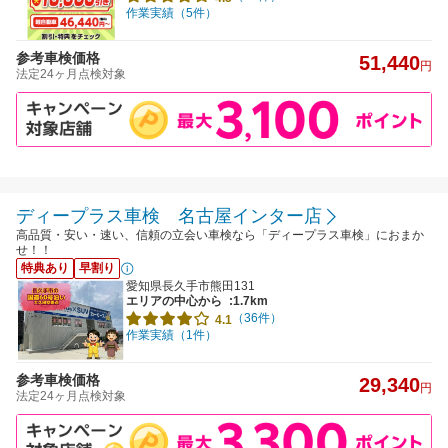
作業実績（5件）
参考車検価格
51,440
円
法定24ヶ月点検対象
ディープラス車検 名古屋インター店
高品質・安い・速い、信頼の立会い車検なら「ディープラス車検」におまか
せ！！
特典あり
早割り
愛知県長久手市熊田131
エリアの中心から
:1.7km
（36件）
4.1
作業実績（1件）
参考車検価格
29,340
円
法定24ヶ月点検対象