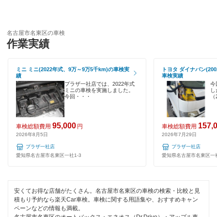
引取り・納車あり
出光興産「らくらく安心車検」
名古屋市緑区
輸入車OK
名古屋市名東区の車検
名古屋市港区
閉じる
作業実績
ハイブリッド車OK
名古屋市南区
EV車OK
ミニ ミニ(2022年式、9万～9万5千km)の車検実
トヨタ ダイナバン(200
績
車検実績
名古屋市守山区
120分以内の車検
プラザ一社店では、2022年式
今
ミニの車検を実施しました。
し
名古屋市
今回・・・
（
1日車検
夜間受付
閉じる
95,000
157,
車検総額費用
円
車検総額費用
2026年8月5日
2026年7月29日
整備保証
プラザ一社店
プラザ一社店
愛知県名古屋市名東区一社1-3
愛知県名古屋市名東区一社
1級整備士在籍
コンピューター診断
安くてお得な店舗がたくさん。名古屋市名東区の車検の検索・比較と見
積もり予約なら楽天Car車検。車検に関する用語集や、おすすめキャン
ペーンなどの情報も満載。
閉じる
名古屋市名東区のオートバックス・エネオス（Dr.Drive）・アップル車