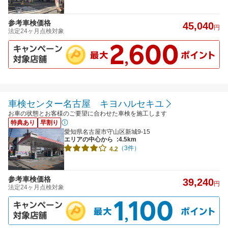
参考車検価格
45,040
円
法定24ヶ月点検対象
車検センター名古屋 キヨハルセキユ
お車の状態とお客様のご要望に合わせた車検を施工します
特典あり
早割り
愛知県名古屋市守山区新城9-15
エリアの中心から
:4.5km
（3件）
4.2
参考車検価格
39,240
円
法定24ヶ月点検対象