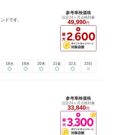
参考車検価格
法定24ヶ月点検対象
タンドです。
49,990
円
18火
19水
20木
21金
22土
23日
参考車検価格
法定24ヶ月点検対象
33,840
円