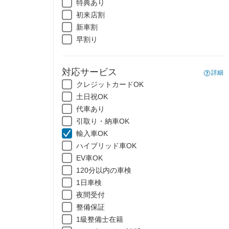
特典あり
初来店割
新車割
早割り
対応サービス
詳細
クレジットカードOK
土日祝OK
代車あり
引取り・納車OK
輸入車OK
ハイブリッド車OK
EV車OK
120分以内の車検
1日車検
夜間受付
整備保証
1級整備士在籍