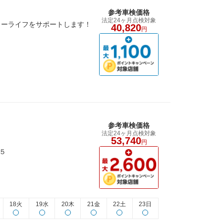
参考車検価格
法定24ヶ月点検対象
カーライフをサポートします！
40,820
円
参考車検価格
法定24ヶ月点検対象
53,740
円
５
18火
19水
20木
21金
22土
23日