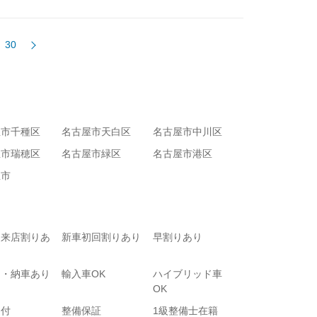
30
屋市千種区
名古屋市天白区
名古屋市中川区
屋市瑞穂区
名古屋市緑区
名古屋市港区
屋市
て来店割りあ
新車初回割りあり
早割りあり
り・納車あり
輸入車OK
ハイブリッド車
OK
受付
整備保証
1級整備士在籍