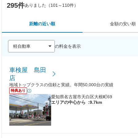
295件
ありました（101～110件）
距離の近い順
金額の安い順
の料金を表示
車検屋 島田
店
地域トップクラスの信頼と実績。年間50,000台の実績
特典あり
愛知県名古屋市天白区大根町69
エリアの中心から
:9.7km