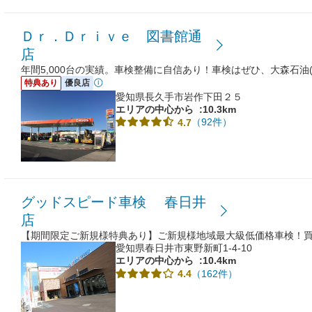
Ｄｒ．Ｄｒｉｖｅ 図書館通
店
年間5,000台の実績。車検整備に自信あり！車検はぜひ、大森石油(
特典あり
優良店
愛知県長久手市岩作下田２５
エリアの中心から
:10.3km
（92件）
4.7
グッドスピード車検 春日井
店
【期間限定ご新規様特典あり】ご新規様地域最大級低価格車検！
愛知県春日井市東野新町1-4-10
エリアの中心から
:10.4km
（162件）
4.4