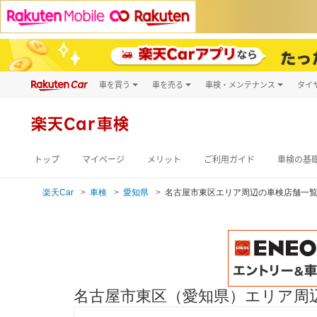
車を買う
車を売る
車検・メンテナンス
タイ
試乗・商談
楽天Car車買取
車検予約
キズ修理予約
新車
楽天Car車検
洗車・コーティン
メンテナンス管理
トップ
マイページ
メリット
ご利用ガイド
車検の基
楽天Car
車検
愛知県
名古屋市東区エリア周辺の車検店舗一
名古屋市東区（愛知県）エリア周