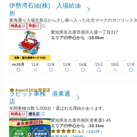
伊勢湾石油(株) 入場給油
所
東海通り入場交差点から少し南へ入った出光マークのガソリンス
特典あり
早割り
愛知県名古屋市港区入場一丁目317
エリアの中心から
:10.0km
10月
11火
12水
13木
14金
15土
16日
17月
08/
ラピット車検 港東通
店
年間車検台数 5,000台！選ばれる理由があります。
特典あり
優良店
愛知県名古屋市南区港東通1-45
エリアの中心から
:10.1km
（442件）
4.7