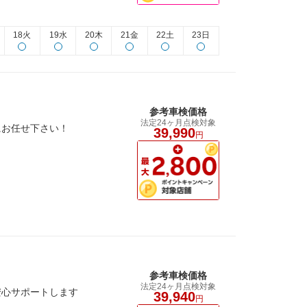
18火
19水
20木
21金
22土
23日
参考車検価格
法定24ヶ月点検対象
にお任せ下さい！
39,990
円
参考車検価格
法定24ヶ月点検対象
安心サポートします
39,940
円