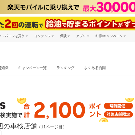
ヤ・パーツを買う
コンテンツ
保険
アプリ
お得/キャンペーン
楽天Carマガジン
キャンペーン
タイヤ・パーツ購入
自動車保険
楽天Carアプリ
自動車カタログ
タイヤ交換サービス
楽天マイカー
グ予約
礎知識
キャンペーン一覧
ランキング
よくある質問
覧
辺の車検店舗
（11ページ目）