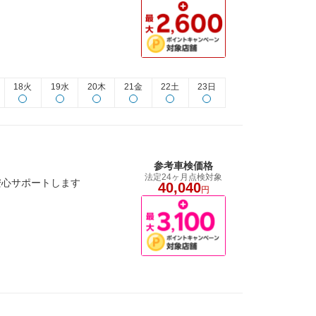
18火
19水
20木
21金
22土
23日
参考車検価格
法定24ヶ月点検対象
安心サポートします
40,040
円