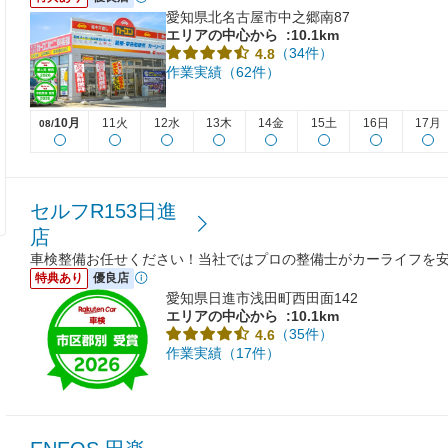
愛知県北名古屋市中之郷南87
エリアの中心から
:10.1km
（34件）
4.8
作業実績（62件）
10月
11火
12水
13木
14金
15土
16日
17月
08/
セルフR153日進
店
車検整備お任せください！当社ではプロの整備士がカーライフを
特典あり
優良店
愛知県日進市浅田町西田面142
エリアの中心から
:10.1km
（35件）
4.6
作業実績（17件）