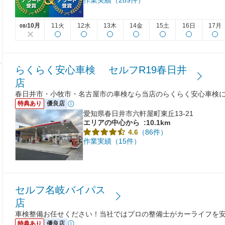
作業実績（289件）
10月
11火
12水
13木
14金
15土
16日
17月
08/
らくらく安心車検 セルフR19春日井
店
春日井市・小牧市・名古屋市の車検なら当店のらくらく安心車検
特典あり
優良店
愛知県春日井市六軒屋町東丘13-21
エリアの中心から
:10.1km
（86件）
4.6
作業実績（15件）
セルフ名岐バイパス
店
車検整備お任せください！当社ではプロの整備士がカーライフを
特典あり
優良店