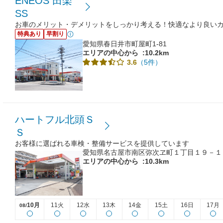
ENEOS 田楽
SS
お車のメリット・デメリットをしっかり考える！快適なより良い
特典あり
早割り
愛知県春日井市町屋町1-81
エリアの中心から
:10.2km
（5件）
3.6
ハートフル北頭Ｓ
Ｓ
お客様に選ばれる車検・整備サービスを提供しています
愛知県名古屋市南区弥次ヱ町１丁目１９－１
エリアの中心から
:10.3km
10月
11火
12水
13木
14金
15土
16日
17月
08/