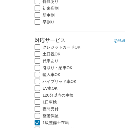
特典あり
初来店割
新車割
早割り
対応サービス
詳細
クレジットカードOK
土日祝OK
代車あり
引取り・納車OK
輸入車OK
ハイブリッド車OK
EV車OK
120分以内の車検
1日車検
夜間受付
整備保証
1級整備士在籍