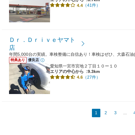
（41件）
4.4
Ｄｒ．Ｄｒｉｖｅヤマト
店
年間5,000台の実績。車検整備に自信あり！車検はぜひ、大森石油(
特典あり
優良店
愛知県一宮市宮地２丁目１０ー１０
エリアの中心から
:9.3km
（27件）
4.6
1
2
3
...