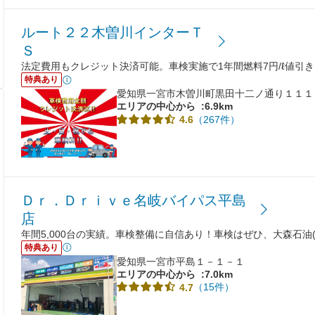
ルート２２木曽川インターＴ
Ｓ
法定費用もクレジット決済可能。車検実施で1年間燃料7円/ℓ値引き
特典あり
愛知県一宮市木曽川町黒田十二ノ通り１１１
エリアの中心から
:6.9km
（267件）
4.6
Ｄｒ．Ｄｒｉｖｅ名岐バイパス平島
店
年間5,000台の実績。車検整備に自信あり！車検はぜひ、大森石油(
特典あり
愛知県一宮市平島１－１－１
エリアの中心から
:7.0km
（15件）
4.7