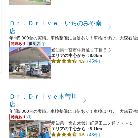
Ｄｒ．Ｄｒｉｖｅ いちのみや南
店
年間5,000台の実績。車検整備に自信あり！車検はぜひ、大森石油(
特典あり
優良店
愛知県一宮市牛野通１丁目５３
エリアの中心から
:8.0km
（45件）
4.9
Ｄｒ．Ｄｒｉｖｅ木曽川
店
年間5,000台の実績。車検整備に自信あり！車検はぜひ、大森石油(
特典あり
愛知県一宮市木曽川町黒田二ノ通７７－１
エリアの中心から
:8.1km
（43件）
4.6