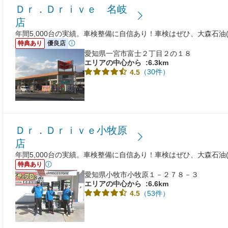
Ｄｒ．Ｄｒｉｖｅ 名岐
店
年間5,000台の実績。車検整備に自信あり！車検はぜひ、大森石油(
特典あり
優良店
愛知県一宮市富士２丁目２の１８
エリアの中心から
:6.3km
（30件）
4.5
Ｄｒ．Ｄｒｉｖｅ小牧原
店
年間5,000台の実績。車検整備に自信あり！車検はぜひ、大森石油(
特典あり
愛知県小牧市小牧原１－２７８－３
エリアの中心から
:6.6km
（53件）
4.5