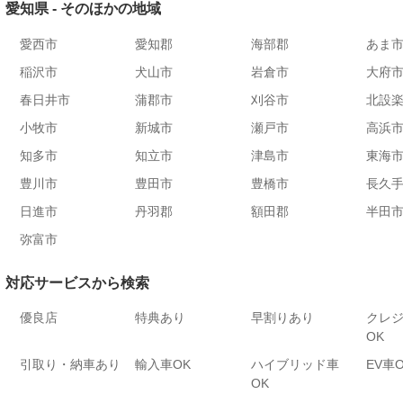
愛知県 - そのほかの地域
愛西市
愛知郡
海部郡
あま
稲沢市
犬山市
岩倉市
大府
春日井市
蒲郡市
刈谷市
北設
小牧市
新城市
瀬戸市
高浜
知多市
知立市
津島市
東海
豊川市
豊田市
豊橋市
長久
日進市
丹羽郡
額田郡
半田
弥富市
対応サービスから検索
優良店
特典あり
早割りあり
クレ
OK
引取り・納車あり
輸入車OK
ハイブリッド車
EV車
OK