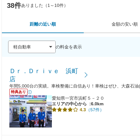
38件
ありました（1～10件）
距離の近い順
金額の安い順
の料金を表示
Ｄｒ．Ｄｒｉｖｅ 浜町
店
年間5,000台の実績。車検整備に自信あり！車検はぜひ、大森石油(
特典あり
愛知県一宮市浜町５－２０
エリアの中心から
:6.0km
（57件）
4.3