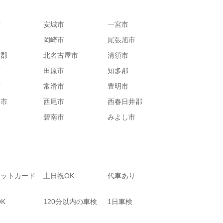
市
安城市
一宮市
市
岡崎市
尾張旭市
楽郡
北名古屋市
清須市
市
田原市
知多郡
市
常滑市
豊明市
手市
西尾市
西春日井郡
市
碧南市
みよし市
ジットカード
土日祝OK
代車あり
OK
120分以内の車検
1日車検