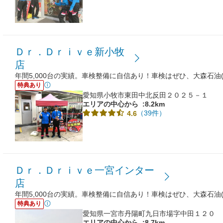
Ｄｒ．Ｄｒｉｖｅ新小牧
店
年間5,000台の実績。車検整備に自信あり！車検はぜひ、大森石油(
特典あり
愛知県小牧市東田中北反田２０２５－１
エリアの中心から
:8.2km
（39件）
4.6
Ｄｒ．Ｄｒｉｖｅ一宮インター
店
年間5,000台の実績。車検整備に自信あり！車検はぜひ、大森石油(
特典あり
愛知県一宮市丹陽町九日市場字中田１２０
エリアの中心から
:8.7km