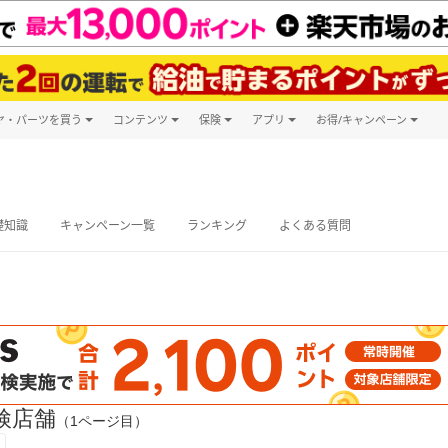
ヤ・パーツを買う
コンテンツ
保険
アプリ
お得/キャンペーン
楽天Carマガジン
キャンペーン
タイヤ・パーツ購入
自動車保険
楽天Carアプリ
自動車カタログ
タイヤ交換サービス
楽天マイカー
グ予約
礎知識
キャンペーン一覧
ランキング
よくある質問
検店舗
（1ページ目）