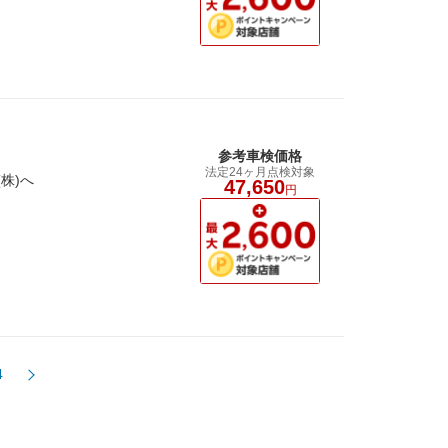
参考車検価格
法定24ヶ月点検対象
株)へ
47,650
円
4