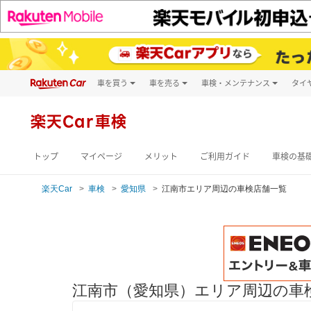
車を買う
車を売る
車検・メンテナンス
タイ
試乗・商談
楽天Car車買取
車検予約
キズ修理予約
新車
楽天Car車検
洗車・コーティン
メンテナンス管理
トップ
マイページ
メリット
ご利用ガイド
車検の基
楽天Car
車検
愛知県
江南市エリア周辺の車検店舗一覧
江南市（愛知県）エリア周辺の車