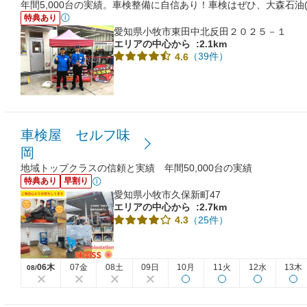
年間5,000台の実績。車検整備に自信あり！車検はぜひ、大森石油(
特典あり
愛知県小牧市東田中北反田２０２５－１
エリアの中心から
:2.1km
（39件）
4.6
車検屋 セルフ味
岡
地域トップクラスの信頼と実績 年間50,000台の実績
特典あり
早割り
愛知県小牧市久保新町47
エリアの中心から
:2.7km
（25件）
4.3
06木
07金
08土
09日
10月
11火
12水
13木
08/