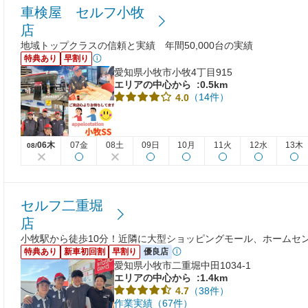
車検屋 セルフ小牧
店
地域トップクラスの信頼と実績 年間50,000台の実績
特典あり
早割り
愛知県小牧市小牧4丁目915
エリアの中心から
:0.5km
（14件）
4.0
06木
07金
08土
09日
10月
11火
12水
13木
08/
セルフ二重堀
店
小牧駅から徒歩10分！近隣に大型ショッピングモール、ホームセ
特典あり
新車初回割
早割り
優良店
愛知県小牧市二重堀中田1034-1
エリアの中心から
:1.4km
（38件）
4.7
作業実績（67件）