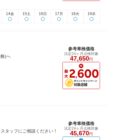
14金
15土
16日
17月
18火
19水
参考車検価格
法定24ヶ月点検対象
株)へ
47,650
円
参考車検価格
法定24ヶ月点検対象
にスタッフにご相談ください！
45,670
円