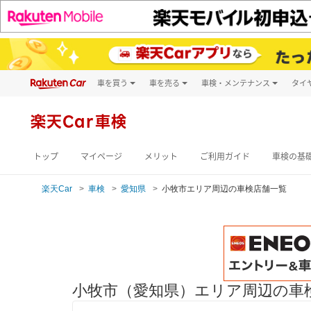
車を買う
車を売る
車検・メンテナンス
タイ
試乗・商談
楽天Car車買取
車検予約
キズ修理予約
新車
楽天Car車検
洗車・コーティン
メンテナンス管理
トップ
マイページ
メリット
ご利用ガイド
車検の基
楽天Car
車検
愛知県
小牧市エリア周辺の車検店舗一覧
小牧市（愛知県）エリア周辺の車