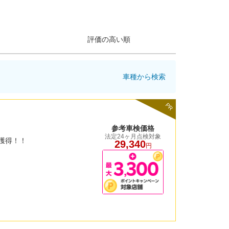
評価の高い順
車種から検索
PR
参考車検価格
法定24ヶ月点検対象
獲得！！
29,340
円