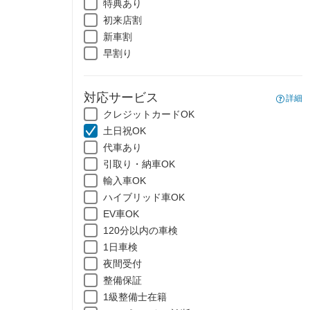
特典あり
初来店割
新車割
早割り
対応サービス
詳細
クレジットカードOK
土日祝OK
代車あり
引取り・納車OK
輸入車OK
ハイブリッド車OK
EV車OK
120分以内の車検
1日車検
夜間受付
整備保証
1級整備士在籍