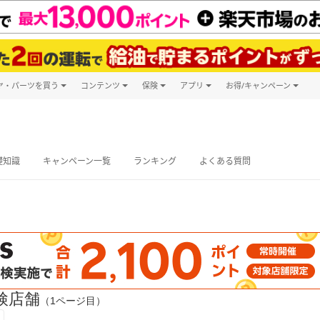
ヤ・パーツを買う
コンテンツ
保険
アプリ
お得/キャンペーン
楽天Carマガジン
キャンペーン
タイヤ・パーツ購入
自動車保険
楽天Carアプリ
自動車カタログ
タイヤ交換サービス
楽天マイカー
グ予約
礎知識
キャンペーン一覧
ランキング
よくある質問
検店舗
（1ページ目）