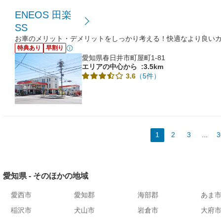
ENEOS 田楽
SS
お車のメリット・デメリットをしっかり考える！快適なより良い
特典あり
早割り
愛知県春日井市町屋町1-81
エリアの中心から
:3.5km
（5件）
3.6
1
2
3
...
3
愛知県 - そのほかの地域
愛西市
愛知郡
海部郡
あま
稲沢市
犬山市
岩倉市
大府