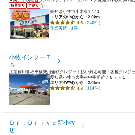
特典あり
早割り
愛知県小牧市小木東1-143
エリアの中心から
:2.0km
（240件）
4.6
作業実績（1件）
小牧インターＴ
Ｓ
法定費用含め車検費用全額クレジット払い対応可能！各種クレジ
愛知県小牧市大字村中字稲荷７８７－１
エリアの中心から
:2.0km
（114件）
4.6
Ｄｒ．Ｄｒｉｖｅ新小牧
店