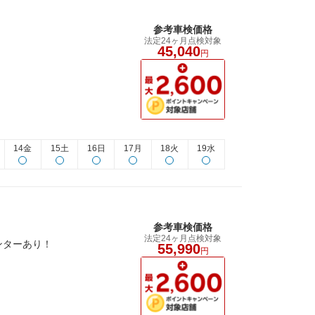
参考車検価格
法定24ヶ月点検対象
45,040
円
14金
15土
16日
17月
18火
19水
参考車検価格
法定24ヶ月点検対象
ンターあり！
55,990
円