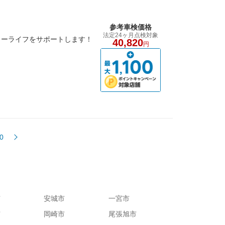
参考車検価格
法定24ヶ月点検対象
カーライフをサポートします！
40,820
円
0
市
安城市
一宮市
市
岡崎市
尾張旭市