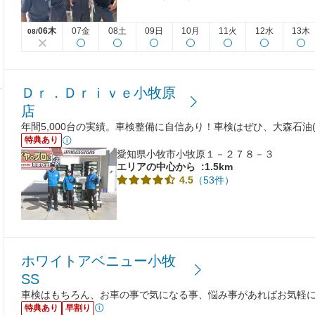
06木
07金
08土
09日
10月
11火
12水
13木
08/
Ｄｒ．Ｄｒｉｖｅ小牧原
店
年間5,000台の実績。車検整備に自信あり！車検はぜひ、大森石油(
特典あり
愛知県小牧市小牧原１－２７８－３
エリアの中心から
:1.5km
（53件）
4.5
ホワイトアベニュー小牧
SS
車検はもちろん、お車の事で気になる事、悩み事があればお気軽
特典あり
早割り