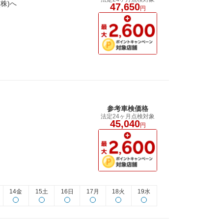
株)へ
47,650
円
参考車検価格
法定24ヶ月点検対象
45,040
円
14金
15土
16日
17月
18火
19水