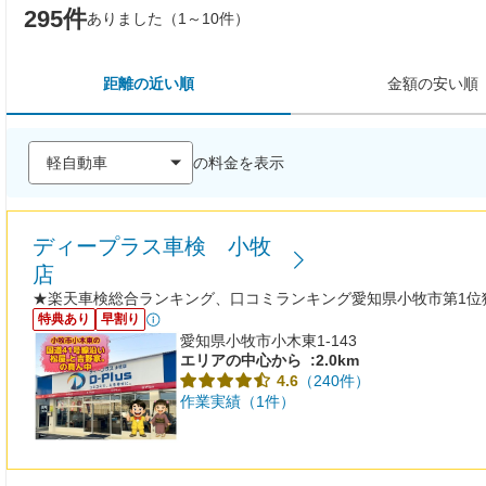
295件
ありました（1～10件）
距離の近い順
金額の安い順
の料金を表示
ディープラス車検 小牧
店
★楽天車検総合ランキング、口コミランキング愛知県小牧市第1位
特典あり
早割り
愛知県小牧市小木東1-143
エリアの中心から
:2.0km
（240件）
4.6
作業実績（1件）