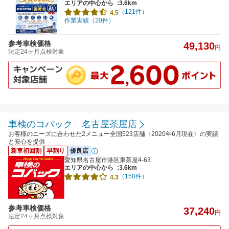
エリアの中心から
:3.6km
（121件）
4.5
作業実績（20件）
参考車検価格
49,130
円
法定24ヶ月点検対象
車検のコバック 名古屋茶屋店
お客様のニーズに合わせた2メニュー全国523店舗〈2020年6月現在〉の実績
と安心を提供
新車初回割
早割り
優良店
愛知県名古屋市港区東茶屋4-63
エリアの中心から
:3.6km
（150件）
4.3
参考車検価格
37,240
円
法定24ヶ月点検対象