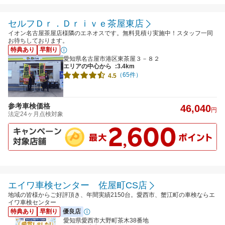
セルフＤｒ．Ｄｒｉｖｅ茶屋東店
イオン名古屋茶屋店様隣のエネオスです。無料見積り実施中！スタッフ一同
お待ちしております。
特典あり
早割り
愛知県名古屋市港区東茶屋３－８２
エリアの中心から
:3.4km
（65件）
4.5
参考車検価格
46,040
円
法定24ヶ月点検対象
エイワ車検センター 佐屋町CS店
地域の皆様からご好評頂き、年間実績2150台。愛西市、蟹江町の車検ならエ
イワ車検センター
特典あり
早割り
優良店
愛知県愛西市大野町茶木38番地