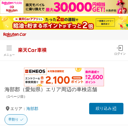
楽天Car車検
ログイン
メニュー
海部郡（愛知県）エリア周辺の車検店舗
（1ページ目）
絞り込み
エリア：
海部郡
早割り