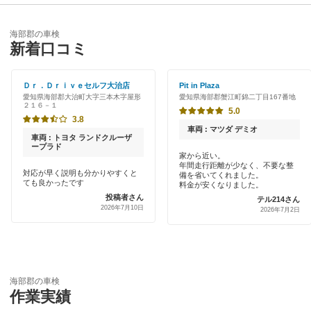
あま市
優良店
ENEOS
安城市
海部郡の車検
特典あり
新着口コミ
「車検の速太郎」
一宮市
初めて来店割りあり
JOYCAL（ジョイカル）
Ｄｒ．Ｄｒｉｖｅセルフ大治店
Pit in Plaza
稲沢市
愛知県海部郡大治町大字三本木字屋形
愛知県海部郡蟹江町錦二丁目167番地
新車初回割りあり
２１６－１
出光リテール車検
5.0
犬山市
3.8
早割りあり
車両 : マツダ デミオ
伊藤忠エネクス
車両 : トヨタ ランドクルーザ
岩倉市
ープラド
クレジットカードOK
家から近い。
年間走行距離が少なく、不要な整
宇佐美車検
大府市
対応が早く説明も分かりやすくと
備を省いてくれました。
ても良かったです
土日祝OK
料金が安くなりました。
車検のコバック
投稿者さん
テル214さん
岡崎市
2026年7月10日
2026年7月2日
代車あり
マッハ車検
尾張旭市
引取り・納車あり
出光興産「らくらく安心車検」
春日井市
輸入車OK
海部郡の車検
蒲郡市
閉じる
作業実績
ハイブリッド車OK