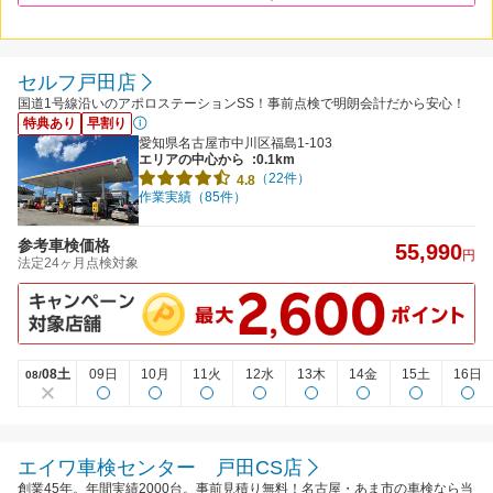
セルフ戸田店
国道1号線沿いのアポロステーションSS！事前点検で明朗会計だから安心！
特典あり
早割り
愛知県名古屋市中川区福島1-103
エリアの中心から
:0.1km
（22件）
4.8
作業実績（85件）
参考車検価格
55,990
円
法定24ヶ月点検対象
08土
09日
10月
11火
12水
13木
14金
15土
16日
08/
エイワ車検センター 戸田CS店
創業45年。年間実績2000台。事前見積り無料！名古屋・あま市の車検なら当