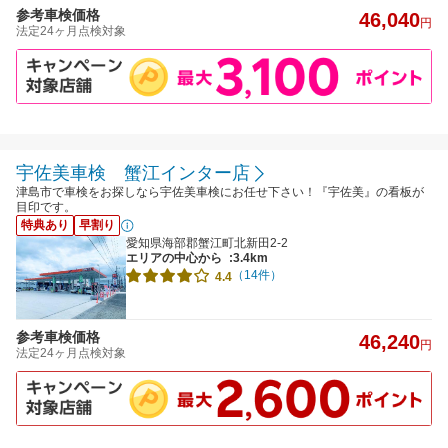
参考車検価格
46,040
円
法定24ヶ月点検対象
宇佐美車検 蟹江インター店
津島市で車検をお探しなら宇佐美車検にお任せ下さい！『宇佐美』の看板が
目印です。
特典あり
早割り
愛知県海部郡蟹江町北新田2-2
エリアの中心から
:3.4km
（14件）
4.4
参考車検価格
46,240
円
法定24ヶ月点検対象