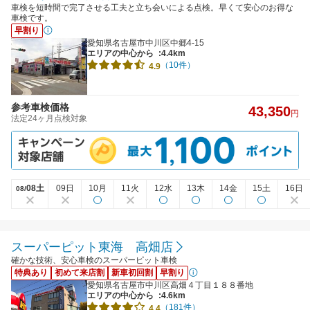
車検を短時間で完了させる工夫と立ち会いによる点検。早くて安心のお得な
車検です。
早割り
愛知県名古屋市中川区中郷4-15
エリアの中心から
:4.4km
（10件）
4.9
参考車検価格
43,350
円
法定24ヶ月点検対象
08土
09日
10月
11火
12水
13木
14金
15土
16日
08/
スーパーピット東海 高畑店
確かな技術、安心車検のスーパーピット車検
特典あり
初めて来店割
新車初回割
早割り
愛知県名古屋市中川区高畑４丁目１８８番地
エリアの中心から
:4.6km
（181件）
4.4