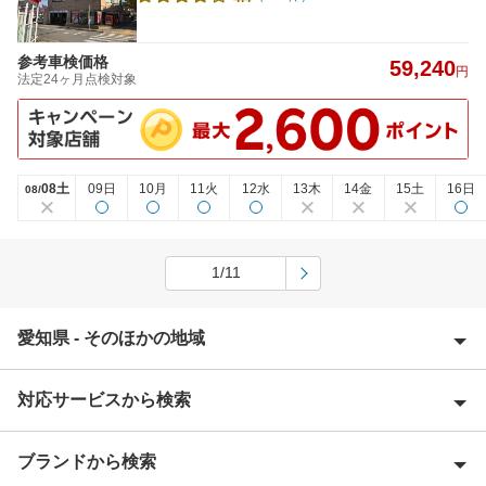
参考車検価格
59,240
円
法定24ヶ月点検対象
08土
09日
10月
11火
12水
13木
14金
15土
16日
08/
1/11
愛知県 - そのほかの地域
対応サービスから検索
愛西市
愛知郡
ブランドから検索
Award 受賞店