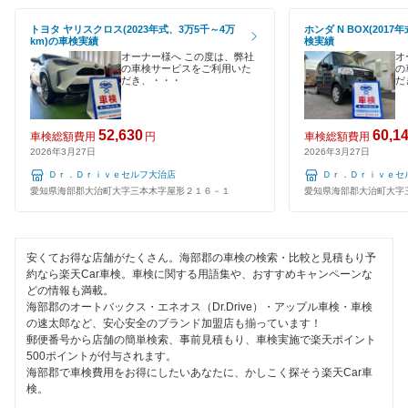
刈谷市
EV車OK
トヨタ ヤリスクロス(2023年式、3万5千～4万
ホンダ N BOX(2017
km)の車検実績
検実績
北設楽郡
120分以内の車検
オーナー様へ この度は、弊社
オ
の車検サービスをご利用いた
の
北名古屋市
だき、・・・
だ
1日車検
清須市
夜間受付
52,630
60,1
車検総額費用
円
車検総額費用
2026年3月27日
2026年3月27日
江南市
整備保証
Ｄｒ．Ｄｒｉｖｅセルフ大治店
Ｄｒ．Ｄｒｉｖｅセ
小牧市
愛知県海部郡大治町大字三本木字屋形２１６－１
愛知県海部郡大治町大字
1級整備士在籍
新城市
コンピューター診断
安くてお得な店舗がたくさん。海部郡の車検の検索・比較と見積もり予
瀬戸市
約なら楽天Car車検。車検に関する用語集や、おすすめキャンペーンな
どの情報も満載。
閉じる
高浜市
海部郡のオートバックス・エネオス（Dr.Drive）・アップル車検・車検
の速太郎など、安心安全のブランド加盟店も揃っています！
郵便番号から店舗の簡単検索、事前見積もり、車検実施で楽天ポイント
田原市
500ポイントが付与されます。
海部郡で車検費用をお得にしたいあなたに、かしこく探そう楽天Car車
知多郡
検。