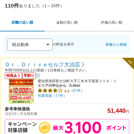
110件
ありました（1～10件）
距離の近い順
金額の安い順
評価の高い順
の料金を表示
車種から検索
PR
Ｄｒ．Ｄｒｉｖｅセルフ大治店
年間70000台以上の実績！1日車検もご相談下さい。
特典あり
早割り
愛知県海部郡大治町大字三本木字屋形２１６－１
エリアの中心から
:5.0km
（67件）
4.4
作業実績（77件）
参考車検価格
51,440
円
法定24ヶ月点検対象