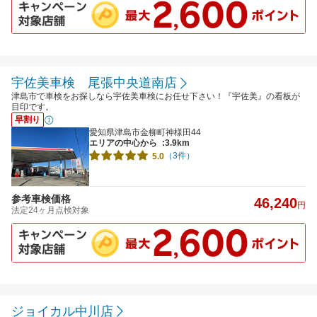
宇佐美車検 尾張中央道南店
津島市で車検をお探しなら宇佐美車検にお任せ下さい！『宇佐美』の看板が
目印です。
早割り
愛知県津島市金柳町神様田44
エリアの中心から
:3.9km
（3件）
5.0
参考車検価格
46,240
円
法定24ヶ月点検対象
ジョイカル中川店