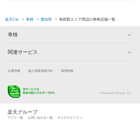
知多市
知立市
楽天Car
車検
愛知県
海部郡エリア周辺の車検店舗一覧
津島市
車検
東海市
関連サービス
トップ
マイページ
常滑市
メリット
ご利用ガイド
豊明市
試乗・商談
新車購入
企業情報
個人情報保護方針
採用情報
車検の基礎知識
キャンペーン一覧
豊川市
楽天Car車買取
車検予約
ランキング
よくある質問
キズ修理予約
洗車・コーティング予約
豊田市
© Rakuten Group, Inc.
メンテナンス管理
タイヤ・パーツ購入
豊橋市
タイヤ交換サービス
楽天Car マガジン
楽天グループ
自動車カタログ
自動車保険
長久手市
アプリ一覧
お問い合わせ一覧
サステナビリティ
楽天マイカー割
西尾市