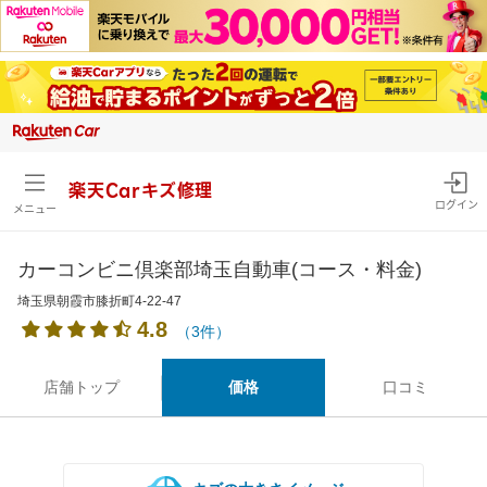
楽天Carキズ修理
ログイン
メニュー
カーコンビニ倶楽部埼玉自動車(コース・料金)
埼玉県朝霞市膝折町4-22-47
4.8
（3件）
店舗トップ
価格
口コミ