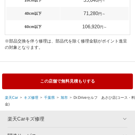
35,640
20cm以下
円～
71,280
40cm以下
円～
106,920
60cm以下
円～
※部品交換を伴う修理は、部品代を除く修理金額がポイント進呈
の対象となります。
この店舗で無料見積もりする
楽天Car
キズ修理
千葉県
旭市
Dr.Driveセルフ あさひ店(コース・料
金)
楽天Carキズ修理