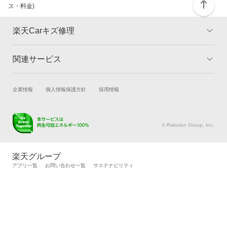
ス・料金)
楽天Carキズ修理
関連サービス
トップ
マイページ
メリット
ご利用ガイド
試乗・商談
新車購入
企業情報
個人情報保護方針
採用情報
板金とは
キャンペーン一覧
楽天Car車買取
車検予約
ランキング
よくある質問
キズ修理予約
洗車・コーティング予約
© Rakuten Group, Inc.
メンテナンス管理
タイヤ・パーツ購入
タイヤ交換サービス
楽天Car マガジン
楽天グループ
自動車カタログ
自動車保険
アプリ一覧
お問い合わせ一覧
サステナビリティ
楽天マイカー割