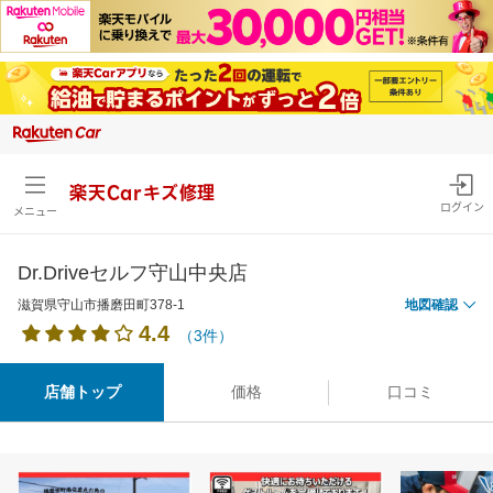
楽天Carキズ修理
ログイン
メニュー
Dr.Driveセルフ守山中央店
滋賀県守山市播磨田町378-1
地図確認
4.4
（3件）
店舗トップ
価格
口コミ