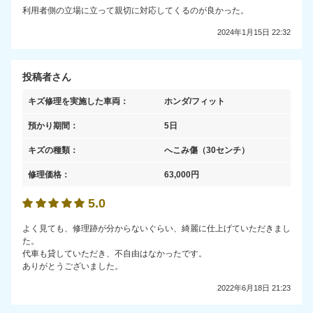
利用者側の立場に立って親切に対応してくるのが良かった。
2024年1月15日 22:32
投稿者さん
キズ修理を実施した車両：
ホンダ/フィット
預かり期間：
5日
キズの種類：
へこみ傷
（30センチ）
修理価格：
63,000
円
5.0
よく見ても、修理跡が分からないぐらい、綺麗に仕上げていただきまし
た。
代車も貸していただき、不自由はなかったです。
ありがとうございました。
2022年6月18日 21:23