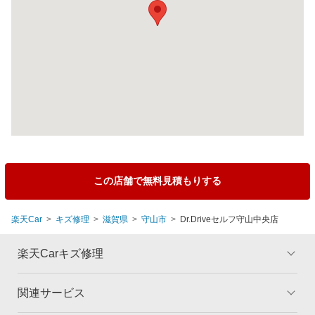
この店舗で無料見積もりする
楽天Car
キズ修理
滋賀県
守山市
Dr.Driveセルフ守山中央店
楽天Carキズ修理
関連サービス
トップ
マイページ