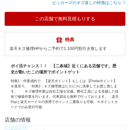
ピッカーズのキズ直しの特徴はこちら
この店舗で無料見積もりする
特典
楽天キズ修理HPからご予約で1,100円割引き致します
ポイ活チャンス！！ 【二条城】近くにある店舗です。歴
史が動いたこの場所でポイントゲット
特典1：作業成約で、【楽天ポイント】もしくは 【Pontaポイント】
を進呈※。 特典2：キズ修理後はピカピカに洗車してお渡し致しま
す。 キズ修理作業は自社工場を完備。弊社工員による卓越した技
術で修復作業を行います。代車貸出も無料で行っております。 楽天
Payと楽天カード※の併用でポイント二重取りも可能 ※ポイントカ
ードでのみ受付可能
店舗の情報