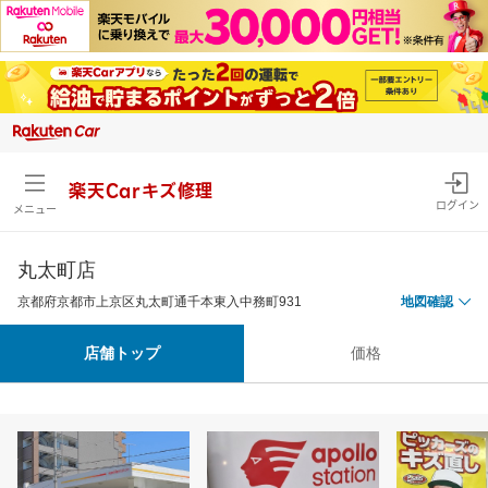
楽天Carキズ修理
ログイン
メニュー
丸太町店
京都府京都市上京区丸太町通千本東入中務町931
地図確認
店舗トップ
価格