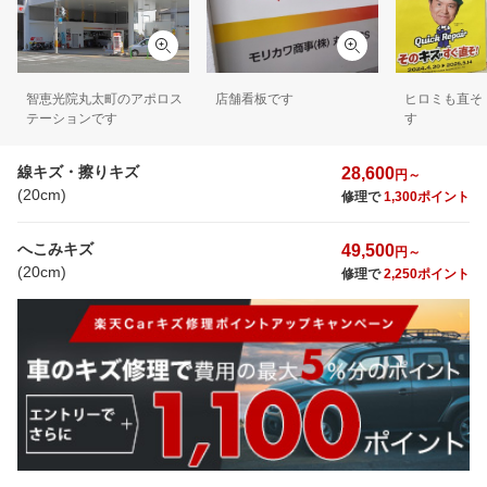
智恵光院丸太町のアポロス
店舗看板です
ヒロミも直そ
テーションです
す
線キズ・擦りキズ
28,600
円～
(20cm)
修理で
1,300ポイント
へこみキズ
49,500
円～
(20cm)
修理で
2,250ポイント