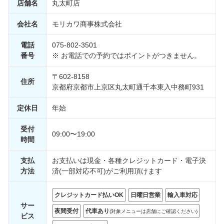
店舗名
丸太町店
会社名
モリカワ商事株式会社
電話
075-802-3501
番号
※ お電話での予約ではポイントがつきません。
〒602-8158
住所
京都府京都市上京区丸太町通千本東入中務町931
定休日
年始
受付
09:00〜19:00
時間
支払
お支払いは現金・各種クレジットカード・電子決
方法
済(一部対応不可)がご利用頂けます
クレジットカード払いOK
日曜日営業
輸入車対応
サー
夜間受付
代車あり
(対象メニューは店舗にご確認ください)
ビス