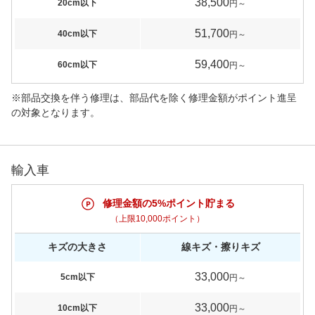
38,500
20cm以下
円～
51,700
40cm以下
円～
59,400
60cm以下
円～
※部品交換を伴う修理は、部品代を除く修理金額がポイント進呈
の対象となります。
輸入車
修理金額の5%ポイント貯まる
（上限10,000ポイント）
キズの大きさ
線キズ・擦りキズ
33,000
5cm以下
円～
33,000
10cm以下
円～