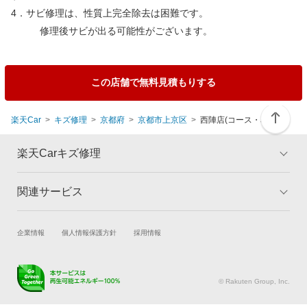
4．サビ修理は、性質上完全除去は困難です。
修理後サビが出る可能性がございます。
この店舗で無料見積もりする
楽天Car
キズ修理
京都府
京都市上京区
西陣店(コース・料金)
楽天Carキズ修理
関連サービス
トップ
マイページ
メリット
ご利用ガイド
試乗・商談
新車購入
企業情報
個人情報保護方針
採用情報
板金とは
キャンペーン一覧
楽天Car車買取
車検予約
ランキング
よくある質問
キズ修理予約
洗車・コーティング予約
© Rakuten Group, Inc.
メンテナンス管理
タイヤ・パーツ購入