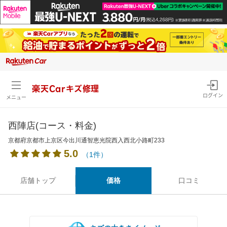
楽天Carキズ修理
ログイン
メニュー
西陣店(コース・料金)
京都府京都市上京区今出川通智恵光院西入西北小路町233
5.0
（1件）
店舗トップ
価格
口コミ