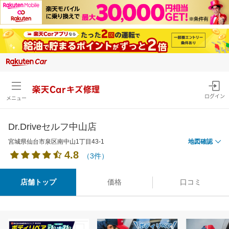
楽天Carキズ修理
ログイン
メニュー
Dr.Driveセルフ中山店
宮城県仙台市泉区南中山1丁目43-1
地図確認
4.8
（3件）
店舗トップ
価格
口コミ