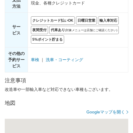
支払
現金、各種クレジットカード
方法
クレジットカード払いOK
日曜日営業
輸入車対応
サー
夜間受付
代車あり
(対象メニューは店舗にご確認ください)
ビス
5%ポイント貯まる
その他の
予約サー
車検
｜
洗車・コーティング
ビス
注意事項
改造車や一部輸入車など対応できない車種もございます。
地図
Googleマップを開く