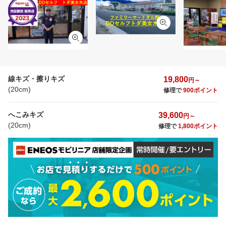
線キズ・擦りキズ
19,800
円～
(20cm)
修理で
900ポイント
へこみキズ
39,600
円～
(20cm)
修理で
1,800ポイント