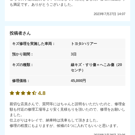
も満足です。ありがとうございました。
2023年7月27日 14:07
投稿者さん
キズ修理を実施した車両：
トヨタ/ハリアー
預かり期間：
3日
キズの種類：
線キズ・すり傷＋へこみ傷
（20
センチ）
修理価格：
45,000
円
4.8
親切な店員さんで、質問等にはちゃんと説明をいただいたのと、修理金
額も付近の修理工場等より安く見積もりを頂いたので、修理をお願いし
ました。
仕上がりはキレイで、納車時は洗車もして頂きました。
修理の程度にもよりますが、候補の1つに入れてもいいと思います。