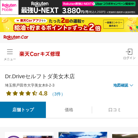
楽天Carキズ修理
ログイン
メニュー
Dr.Driveセルフトダ美女木店
埼玉県戸田市大字美女木8-2-3
地図確認
4.8
（3件）
店舗トップ
価格
口コミ