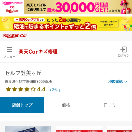
楽天Carキズ修理
ログイン
メニュー
セルフ登美ヶ丘
奈良県生駒市鹿畑町3009番地
地図確認
4.4
（2件）
店舗トップ
価格
口コミ