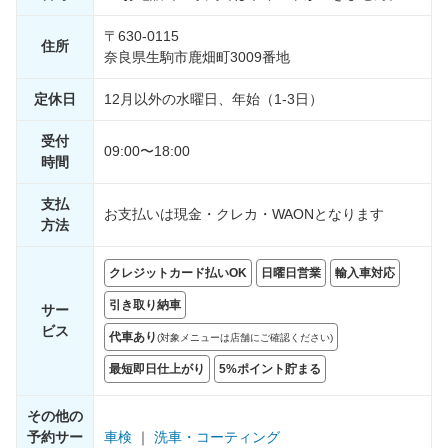
〒630-0115
住所
奈良県生駒市鹿畑町3009番地
定休日
12月以外の水曜日、年始（1-3日）
受付
09:00〜18:00
時間
支払
お支払いは現金・クレカ・WAONとなります
方法
クレジットカード払いOK
日曜日営業
輸入車対応
引き取り納車
サー
ビス
代車あり
(対象メニューは店舗にご確認ください)
最短即日仕上がり
5%ポイント貯まる
その他の
予約サー
車検
｜
洗車・コーティング