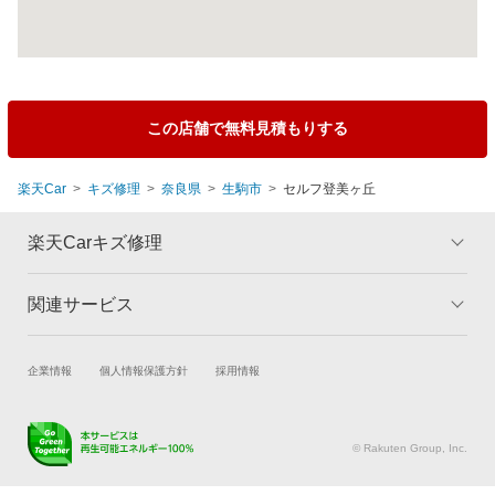
この店舗で無料見積もりする
楽天Car
キズ修理
奈良県
生駒市
セルフ登美ヶ丘
楽天Carキズ修理
関連サービス
トップ
マイページ
メリット
ご利用ガイド
試乗・商談
新車購入
企業情報
個人情報保護方針
採用情報
板金とは
キャンペーン一覧
楽天Car車買取
車検予約
ランキング
よくある質問
キズ修理予約
洗車・コーティング予約
© Rakuten Group, Inc.
メンテナンス管理
タイヤ・パーツ購入