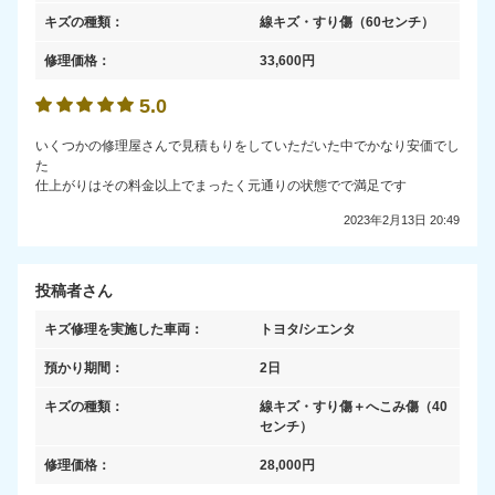
キズの種類：
線キズ・すり傷
（60センチ）
修理価格：
33,600
円
5.0
いくつかの修理屋さんで見積もりをしていただいた中でかなり安価でし
た
仕上がりはその料金以上でまったく元通りの状態でで満足です
2023年2月13日 20:49
投稿者さん
キズ修理を実施した車両：
トヨタ/シエンタ
預かり期間：
2日
キズの種類：
線キズ・すり傷＋へこみ傷
（40
センチ）
修理価格：
28,000
円