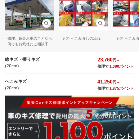
修理、鈑金お車のことなら
キズ･へこみ直しの流れ
キズ･へこみ
何でもお気軽にご相談下さ
い！
線キズ・擦りキズ
23,760
円～
(20cm)
修理で
1,080ポイント
へこみキズ
41,250
円～
(20cm)
修理で
1,875ポイント