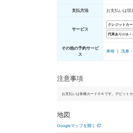
支払
方法
お支払いは現
クレジットカー
サー
ビス
代車あり
(対象
その他の予約サービ
車検
｜
洗車
ス
注意事項
お支払いは各種カードＯＫです。デビットカー
地図
Googleマップを開く