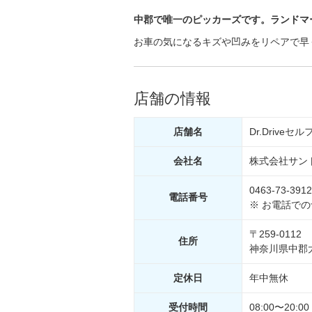
中郡で唯一のピッカーズです。ランドマ
お車の気になるキズや凹みをリペアで早
店舗の情報
店舗名
Dr.Drive
会社名
株式会社サン
0463-73-3912
電話
番号
※ お電話で
〒259-0112
住所
神奈川県中郡大
定休日
年中無休
受付
時間
08:00〜20:00