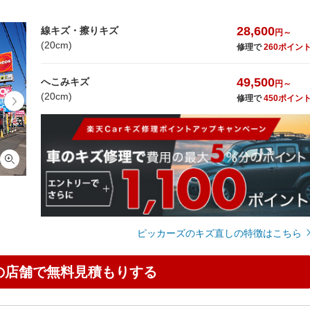
28,600
線キズ・擦りキズ
円～
(20cm)
修理で
260ポイン
49,500
へこみキズ
円～
(20cm)
修理で
450ポイン
ピッカーズのキズ直しの特徴はこちら
の店舗で無料見積もりする