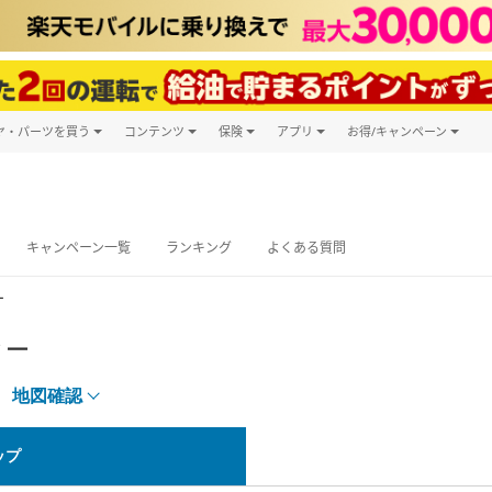
ヤ・パーツを買う
コンテンツ
保険
アプリ
お得/キャンペーン
楽天Carマガジン
キャンペーン
タイヤ・パーツ購入
自動車保険
楽天Carアプリ
自動車カタログ
タイヤ交換サービス
楽天マイカー
グ予約
キャンペーン一覧
ランキング
よくある質問
ー
ター
地図確認
ップ