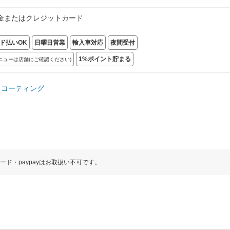
金またはクレジットカード
ド払いOK
日曜日営業
輸入車対応
夜間受付
1%ポイント貯まる
メニューは店舗にご確認ください)
・コーティング
ド・paypayはお取扱い不可です。