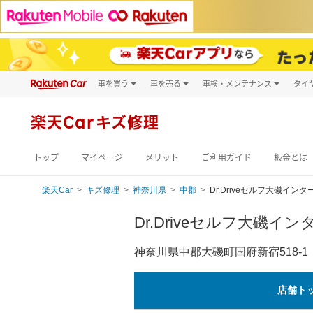
車を買う
車を売る
車検・メンテナンス
タイ
試乗・商談
楽天Car車買取
車検予約
キズ修理予約
新車
楽天Carキズ修理
洗車・コーティン
メンテナンス管理
トップ
マイページ
メリット
ご利用ガイド
板金とは
楽天Car
キズ修理
神奈川県
中郡
Dr.Driveセルフ大磯インタ
Dr.Driveセルフ大磯イン
神奈川県中郡大磯町国府新宿518-1
店舗ト