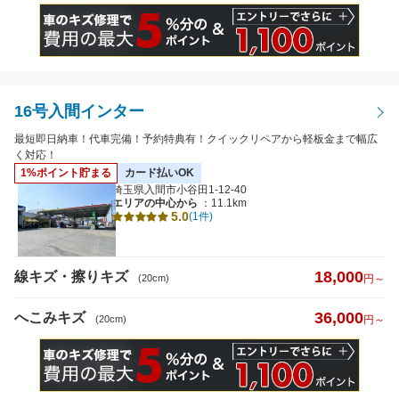
16号入間インター
最短即日納車！代車完備！予約特典有！クイックリペアから軽板金まで幅広
く対応！
1%ポイント貯まる
カード払いOK
埼玉県入間市小谷田1-12-40
エリアの中心から
：11.1km
5.0
(1件)
18,000
線キズ・擦りキズ
(20cm)
円～
36,000
へこみキズ
(20cm)
円～