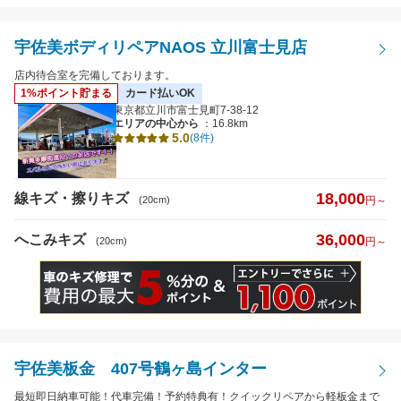
宇佐美ボディリペアNAOS 立川富士見店
店内待合室を完備しております。
1%ポイント貯まる
カード払いOK
東京都立川市富士見町7-38-12
エリアの中心から
：16.8km
5.0
(8件)
18,000
線キズ・擦りキズ
(20cm)
円～
36,000
へこみキズ
(20cm)
円～
宇佐美板金 407号鶴ヶ島インター
最短即日納車可能！代車完備！予約特典有！クイックリペアから軽板金まで