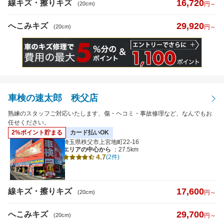
16,720
線キズ・擦りキズ
(20cm)
円～
29,920
へこみキズ
(20cm)
円～
車検の速太郎 秩父店
熟練のスタッフご対応いたします、傷・ヘコミ・事故修理など、なんでもお
任せください。
2%ポイント貯まる
カード払いOK
埼玉県秩父市上宮地町22-16
エリアの中心から
：27.5km
4.7
(2件)
17,600
線キズ・擦りキズ
(20cm)
円～
29,700
へこみキズ
(20cm)
円～