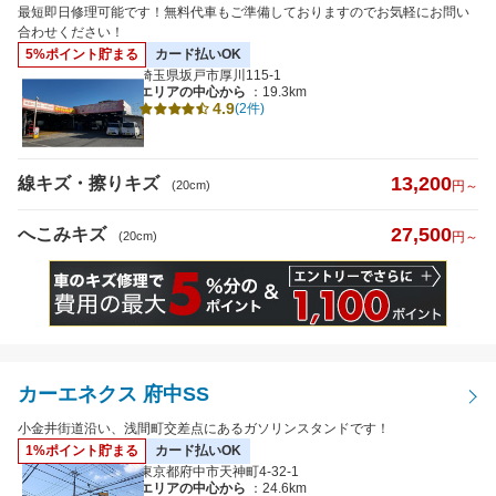
へこみキズ
最短即日修理可能です！無料代車もご準備しておりますのでお気軽にお問い
合わせください！
5%ポイント貯まる
カード払いOK
キズのサイズ
埼玉県坂戸市厚川115-1
エリアの中心から
：19.3km
4.9
※5cm以下から選択可
(2件)
13,200
線キズ・擦りキズ
(20cm)
円～
27,500
へこみキズ
(20cm)
円～
距離
特徴から探す
カーエネクス 府中SS
詳細
小金井街道沿い、浅間町交差点にあるガソリンスタンドです！
クレジットカード
払いOK
1%ポイント貯まる
カード払いOK
東京都府中市天神町4-32-1
エリアの中心から
：24.6km
代車あり