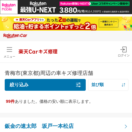
楽天Carキズ修理
ログイン
メニュー
青梅市(東京都)周辺の車キズ修理店舗
絞り込み
並び順
距離の近い順
99件
ありました。価格の安い順に表示します。
キズの種類
価格の安い順
線キズ・擦りキズ目安サイズを確認
価格の高い順
線キズ・擦りキズ
鈑金の速太郎 坂戸一本松店