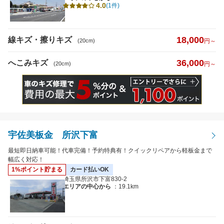
4.0
(1件)
18,000
線キズ・擦りキズ
(20cm)
円～
36,000
へこみキズ
(20cm)
円～
宇佐美板金 所沢下富
最短即日納車可能！代車完備！予約特典有！クイックリペアから軽板金まで
幅広く対応！
1%ポイント貯まる
カード払いOK
埼玉県所沢市下富830-2
エリアの中心から
：19.1km