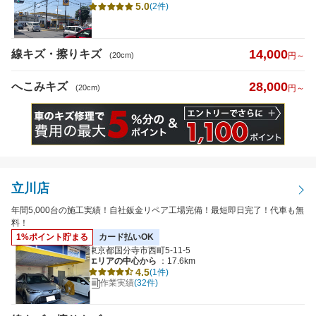
5.0
(2件)
日曜営業
14,000
線キズ・擦りキズ
夜間受付
(20cm)
円～
（19時以降受付）
引き取り納車
28,000
へこみキズ
(20cm)
円～
輸入車対応
最短即日仕上がり
ポイント2%以上
立川店
検索
閉じる
年間5,000台の施工実績！自社鈑金リペア工場完備！最短即日完了！代車も無
料！
1%ポイント貯まる
カード払いOK
東京都国分寺市西町5-11-5
エリアの中心から
：17.6km
4.5
(1件)
作業実績
(32件)