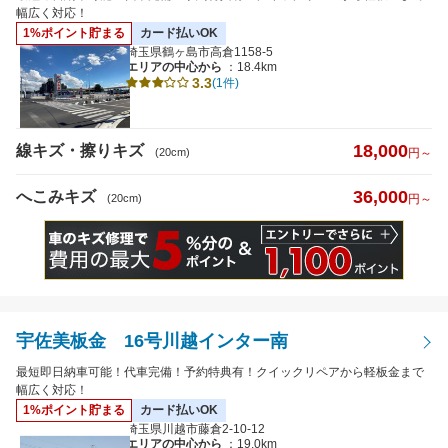
幅広く対応！
1%ポイント貯まる
カード払いOK
埼玉県鶴ヶ島市高倉1158-5
エリアの中心から
：18.4km
3.3
(1件)
18,000
線キズ・擦りキズ
(20cm)
円～
36,000
へこみキズ
(20cm)
円～
宇佐美板金 16号川越インター南
最短即日納車可能！代車完備！予約特典有！クイックリペアから軽板金まで
幅広く対応！
1%ポイント貯まる
カード払いOK
埼玉県川越市藤倉2-10-12
エリアの中心から
：19.0km