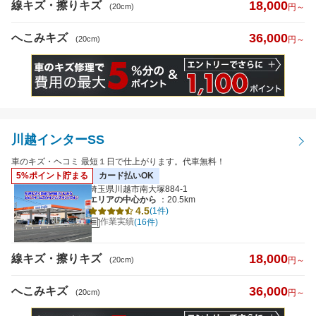
18,000
線キズ・擦りキズ
(20cm)
円～
36,000
へこみキズ
(20cm)
円～
川越インターSS
車のキズ・ヘコミ 最短１日で仕上がります。代車無料！
5%ポイント貯まる
カード払いOK
埼玉県川越市南大塚884-1
エリアの中心から
：20.5km
4.5
(1件)
作業実績
(16件)
18,000
線キズ・擦りキズ
(20cm)
円～
36,000
へこみキズ
(20cm)
円～