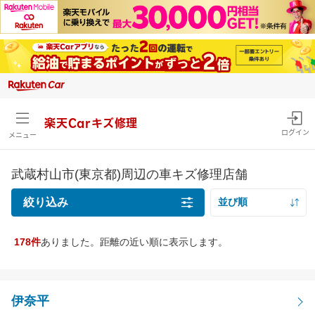
楽天Carキズ修理
ログイン
メニュー
武蔵村山市(東京都)周辺の車キズ修理店舗
絞り込み
並び順
距離の近い順
178件
ありました。距離の近い順に表示します。
キズの種類
価格の安い順
線キズ・擦りキズ目安サイズを確認
価格の高い順
線キズ・擦りキズ
伊奈平