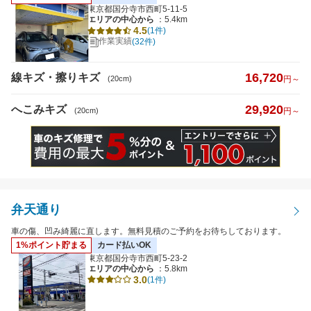
東京都国分寺市西町5-11-5
エリアの中心から
：5.4km
4.5
(1件)
作業実績
(32件)
16,720
線キズ・擦りキズ
(20cm)
円～
29,920
へこみキズ
(20cm)
円～
弁天通り
車の傷、凹み綺麗に直します。無料見積のご予約をお待ちしております。
1%ポイント貯まる
カード払いOK
東京都国分寺市西町5-23-2
エリアの中心から
：5.8km
3.0
(1件)