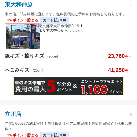
東大和仲原
車の傷、凹み綺麗に直します。無料見積のご予約をお待ちしております。
1%ポイント貯まる
カード払いOK
東京都東大和市仲原3-19-1
エリアの中心から
：5.0km
23,760
線キズ・擦りキズ
(20cm)
円～
41,250
へこみキズ
(20cm)
円～
立川店
年間5,000台の施工実績！自社鈑金リペア工場完備！最短即日完了！代車も無
料！
1%ポイント貯まる
カード払いOK