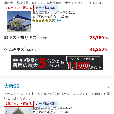
へこみキズ
車の傷、凹み綺麗に直します。無料見積のご予約をお待ちしております。
1%ポイント貯まる
カード払いOK
東京都武蔵村山市伊奈平5-61-1
エリアの中心から
：1.5km
キズのサイズ
5.0
(1件)
※5cm以下から選択可
23,760
線キズ・擦りキズ
(20cm)
円～
41,250
へこみキズ
(20cm)
円～
距離
大南SS
特徴から探す
詳細
イオンモールむさし村山から車で6分の出光ガソリンスタンド。お気軽にお問
い合わせください。
クレジットカード
払いOK
1%ポイント貯まる
カード払いOK
東京都武蔵村山市大南2-44-2
エリアの中心から
：2.0km
代車あり