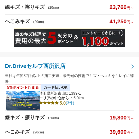
23,760
線キズ・擦りキズ
(20cm)
円～
41,250
へこみキズ
(20cm)
円～
Dr.Driveセルフ西所沢店
当社は年間3万台以上の施工実績。最先端の技術でキズ・ヘコミをキレイに補
修
5%ポイント貯まる
カード払いOK
埼玉県所沢市山口1399-1
エリアの中心から
：5.9km
5.0
(3件)
19,800
線キズ・擦りキズ
(20cm)
円～
39,600
へこみキズ
(20cm)
円～