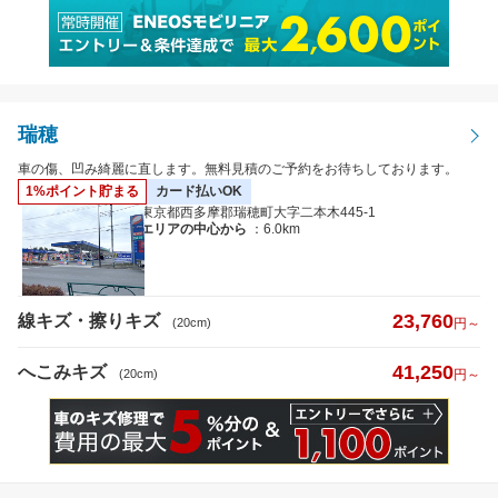
瑞穂
車の傷、凹み綺麗に直します。無料見積のご予約をお待ちしております。
1%ポイント貯まる
カード払いOK
東京都西多摩郡瑞穂町大字二本木445-1
エリアの中心から
：6.0km
23,760
線キズ・擦りキズ
(20cm)
円～
41,250
へこみキズ
(20cm)
円～