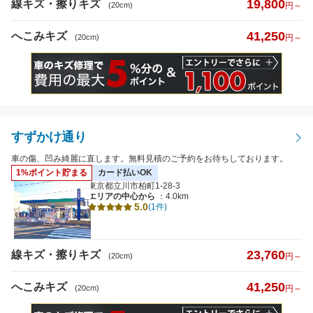
19,800
線キズ・擦りキズ
(20cm)
円～
41,250
へこみキズ
(20cm)
円～
すずかけ通り
車の傷、凹み綺麗に直します。無料見積のご予約をお待ちしております。
1%ポイント貯まる
カード払いOK
東京都立川市柏町1-28-3
エリアの中心から
：4.0km
5.0
(1件)
23,760
線キズ・擦りキズ
(20cm)
円～
41,250
へこみキズ
(20cm)
円～