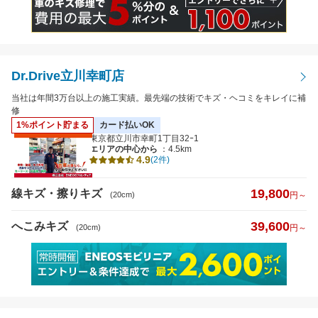
Dr.Drive立川幸町店
当社は年間3万台以上の施工実績。最先端の技術でキズ・ヘコミをキレイに補
修
1%ポイント貯まる
カード払いOK
東京都立川市幸町1丁目32ｰ1
エリアの中心から
：4.5km
4.9
(2件)
19,800
線キズ・擦りキズ
(20cm)
円～
39,600
へこみキズ
(20cm)
円～