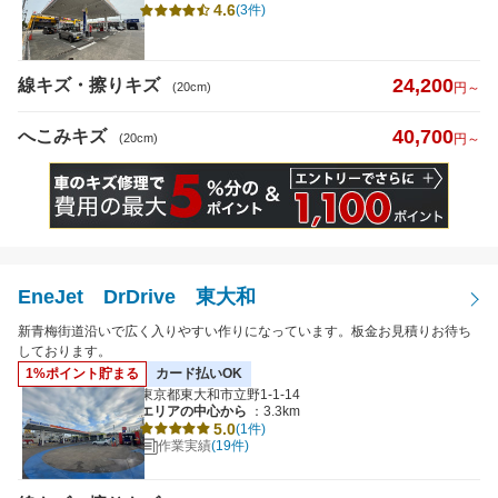
4.6
(3件)
日曜営業
24,200
線キズ・擦りキズ
夜間受付
(20cm)
円～
（19時以降受付）
引き取り納車
40,700
へこみキズ
(20cm)
円～
輸入車対応
最短即日仕上がり
ポイント2%以上
EneJet DrDrive 東大和
検索
閉じる
新青梅街道沿いで広く入りやすい作りになっています。板金お見積りお待ち
しております。
1%ポイント貯まる
カード払いOK
東京都東大和市立野1-1-14
エリアの中心から
：3.3km
5.0
(1件)
作業実績
(19件)