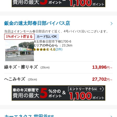
鈑金の速太郎春日部バイパス店
当店はイオンモール春日部店のすぐ近く、4号バイパス沿いにございます。
1%ポイント貯まる
カード払いOK
埼玉県春日部市下柳1700-6
エリアの中心から
：23.2km
4.6
(2件)
13,896
線キズ・擦りキズ
(20cm)
円～
27,702
へこみキズ
(20cm)
円～
カーエネクス 世田谷SS