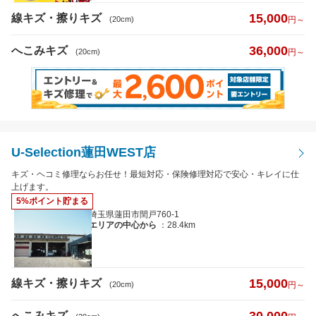
15,000
線キズ・擦りキズ
(20cm)
円～
36,000
へこみキズ
(20cm)
円～
U-Selection蓮田WEST店
キズ・ヘコミ修理ならお任せ！最短対応・保険修理対応で安心・キレイに仕
上げます。
5%ポイント貯まる
埼玉県蓮田市閏戸760-1
エリアの中心から
：28.4km
15,000
線キズ・擦りキズ
(20cm)
円～
へこみキズ