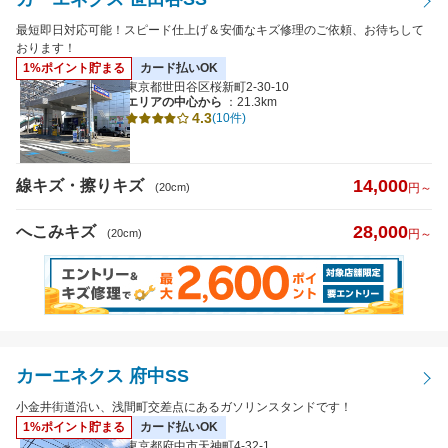
最短即日対応可能！スピード仕上げ＆安価なキズ修理のご依頼、お待ちして
おります！
1%ポイント貯まる
カード払いOK
東京都世田谷区桜新町2-30-10
エリアの中心から
：21.3km
4.3
(10件)
14,000
線キズ・擦りキズ
(20cm)
円～
28,000
へこみキズ
(20cm)
円～
カーエネクス 府中SS
小金井街道沿い、浅間町交差点にあるガソリンスタンドです！
1%ポイント貯まる
カード払いOK
東京都府中市天神町4-32-1