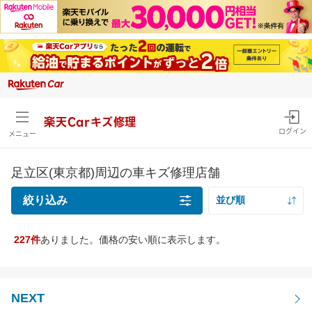
楽天Carキズ修理
ログイン
メニュー
足立区(東京都)周辺の車キズ修理店舗
絞り込み
並び順
距離の近い順
227件
ありました。価格の安い順に表示します。
キズの種類
価格の安い順
線キズ・擦りキズ目安サイズを確認
価格の高い順
線キズ・擦りキズ
NEXT