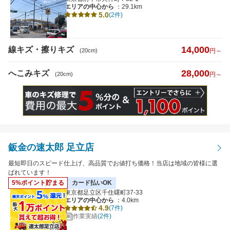
エリアの中心から
：29.1km
5.0
(2件)
14,000
線キズ・擦りキズ
(20cm)
円～
28,000
へこみキズ
(20cm)
円～
鈑金の速太郎 足立店
最短即日のスピード仕上げ、高品質でお値打ち価格！当店は地域の皆様に選
ばれています！
5%ポイント貯まる
カード払いOK
東京都足立区千住曙町37-33
エリアの中心から
：4.0km
4.9
(7件)
作業実績
(2件)