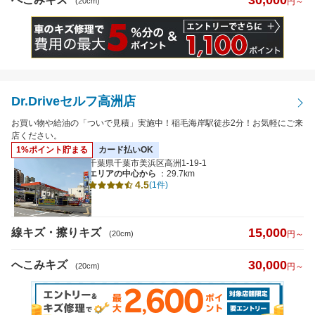
30,000
(20cm)
円～
Dr.Driveセルフ高洲店
お買い物や給油の「ついで見積」実施中！稲毛海岸駅徒歩2分！お気軽にご来
店ください。
1%ポイント貯まる
カード払いOK
千葉県千葉市美浜区高洲1-19-1
エリアの中心から
：29.7km
4.5
(1件)
15,000
線キズ・擦りキズ
(20cm)
円～
30,000
へこみキズ
(20cm)
円～