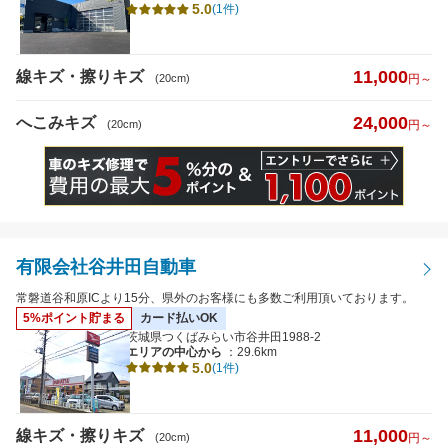
5.0
(1件)
日曜営業
11,000
線キズ・擦りキズ
夜間受付
(20cm)
円～
（19時以降受付）
引き取り納車
24,000
へこみキズ
(20cm)
円～
輸入車対応
最短即日仕上がり
ポイント2%以上
有限会社谷井田自動車
検索
閉じる
常磐道谷和原ICより15分、県外のお客様にも多数ご利用頂いております。
5%ポイント貯まる
カード払いOK
茨城県つくばみらい市谷井田1988-2
エリアの中心から
：29.6km
5.0
(1件)
11,000
線キズ・擦りキズ
(20cm)
円～