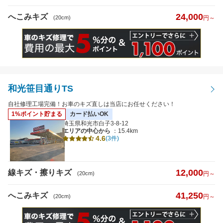
24,000
へこみキズ
(20cm)
円～
和光笹目通りTS
自社修理工場完備！お車のキズ直しは当店にお任せください！
1%ポイント貯まる
カード払いOK
埼玉県和光市白子3-8-12
エリアの中心から
：15.4km
4.6
(3件)
12,000
線キズ・擦りキズ
(20cm)
円～
41,250
へこみキズ
(20cm)
円～