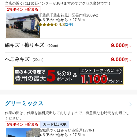
へこみキズ
当店の近くには武石インターがありますのでアクセス良好です！
1%ポイント貯まる
千葉県千葉市花見川区長作町2009-2
エリアの中心から
：27.8km
キズのサイズ
4.8
(2件)
※5cm以下から選択可
9,000
線キズ・擦りキズ
(20cm)
円～
9,000
へこみキズ
(20cm)
円～
距離
グリーミックス
特徴から探す
詳細
作業の間は、代車を無料貸出しておりますので、有意義なお時間をお過ごし
ください。
クレジットカード
払いOK
5%ポイント貯まる
カード払いOK
茨城県つくばみらい市筒戸1770-1
エリアの中心から
：27.5km
代車あり