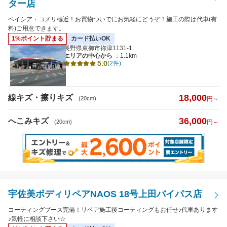
へこみキズ
ター店
ベイシア・コメリ極近！お買物ついでにお気軽にどうぞ！施工の際は代車(有
料)ご用意できます。
キズのサイズ
1%ポイント貯まる
カード払いOK
長野県東御市祢津1131-1
※5cm以下から選択可
エリアの中心から
：1.1km
5.0
(2件)
18,000
線キズ・擦りキズ
(20cm)
円～
距離
36,000
へこみキズ
(20cm)
円～
特徴から探す
詳細
宇佐美ボディリペアNAOS 18号上田バイパス店
クレジットカード
払いOK
コーティングブース完備！リペア施工後コーティングもお任せ♪代車あります
♪気軽に相談下さい☆
代車あり