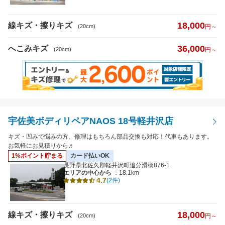
18,000
線キズ・擦りキズ
(20cm)
円～
36,000
へこみキズ
(20cm)
円～
宇佐美ボディリペアNAOS 18号軽井沢店
キズ・凹みで悩みの方、修理はもちろん部品交換も対応！代車もあります。
お気軽にお見積りから♬
1%ポイント貯まる
カード払いOK
長野県北佐久郡軽井沢町追分滑橋876-1
エリアの中心から
：18.1km
4.7
(2件)
18,000
線キズ・擦りキズ
(20cm)
円～