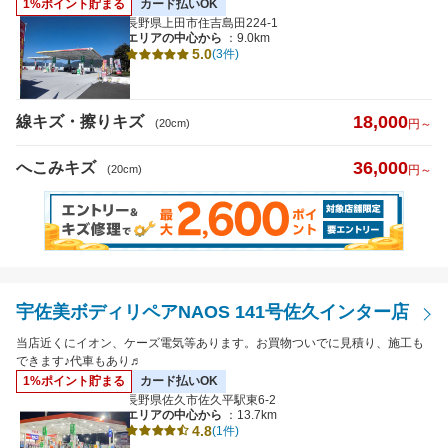
1%ポイント貯まる
カード払いOK
長野県上田市住吉島田224-1
日曜営業
エリアの中心から
：9.0km
5.0
(3件)
夜間受付
（19時以降受付）
引き取り納車
18,000
線キズ・擦りキズ
(20cm)
円～
輸入車対応
36,000
へこみキズ
(20cm)
円～
最短即日仕上がり
ポイント2%以上
検索
閉じる
宇佐美ボディリペアNAOS 141号佐久インター店
当店近くにイオン、ケーズ電気等あります。お買物ついでに見積り、施工も
できます♪代車もあり♬
1%ポイント貯まる
カード払いOK
長野県佐久市佐久平駅東6-2
エリアの中心から
：13.7km
4.8
(1件)