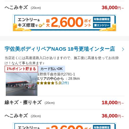
36,000
へこみキズ
(20cm)
円～
宇佐美ボディリペアNAOS 18号更埴インター店
当店近くには高速道路入口がありますので、施工後に高速を使ってお出掛
け！なんて事も出来ます♪
1%ポイント貯まる
カード払いOK
長野県千曲市屋代2781-1
エリアの中心から
：28.9km
5.0
(2件)
18,000
線キズ・擦りキズ
(20cm)
円～
36,000
へこみキズ
(20cm)
円～