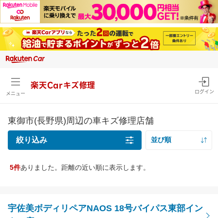
楽天Carキズ修理
ログイン
メニュー
東御市(長野県)周辺の車キズ修理店舗
絞り込み
並び順
距離の近い順
5件
ありました。距離の近い順に表示します。
キズの種類
価格の安い順
線キズ・擦りキズ目安サイズを確認
価格の高い順
線キズ・擦りキズ
宇佐美ボディリペアNAOS 18号バイパス東部イン