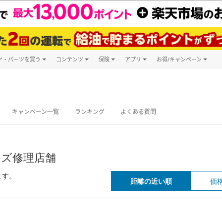
ヤ・パーツを買う
コンテンツ
保険
アプリ
お得/キャンペーン
楽天Carマガジン
キャンペーン
タイヤ・パーツ購入
自動車保険
楽天Carアプリ
自動車カタログ
タイヤ交換サービス
楽天マイカー
グ予約
キャンペーン一覧
ランキング
よくある質問
キズ修理店舗
ます。
距離の近い順
価