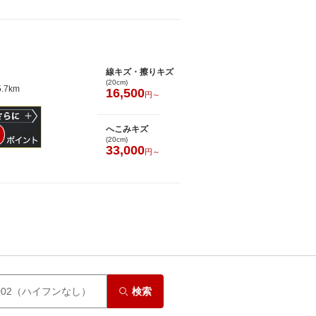
線キズ・擦りキズ
(20cm)
.7km
16,500
円～
へこみキズ
(20cm)
33,000
円～
検索