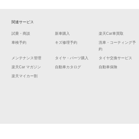
関連サービス
試乗・商談
新車購入
楽天Car車買取
車検予約
キズ修理予約
洗車・コーティング予
約
メンテナンス管理
タイヤ・パーツ購入
タイヤ交換サービス
楽天Car マガジン
自動車カタログ
自動車保険
楽天マイカー割