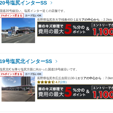
20号塩尻インターSS
国道20号線沿い、塩尻インター近くの店舗です。
1%ポイント貯まる
カード払いOK
長野県塩尻市大字桟敷493-1
エリアの中心から
：2.2km
19号塩尻北インターSS
塩尻北ICを降り塩尻方面に向かった国道19号線沿いです。
1%ポイント貯まる
カード払いOK
長野県塩尻市広丘吉田1130-1
エリアの中心から
：7.0k
4.7
(2件)