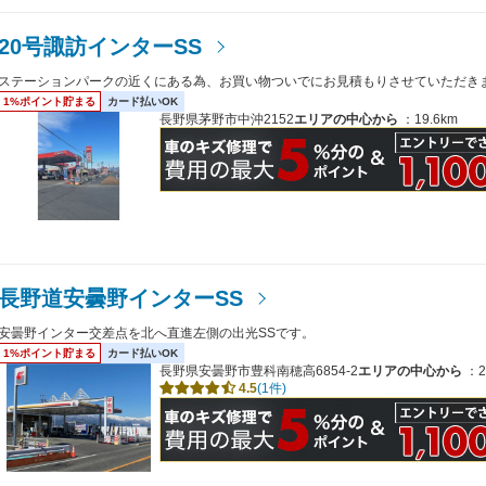
20号諏訪インターSS
ステーションパークの近くにある為、お買い物ついでにお見積もりさせていただき
1%ポイント貯まる
カード払いOK
長野県茅野市中沖2152
エリアの中心から
：19.6km
長野道安曇野インターSS
安曇野インター交差点を北へ直進左側の出光SSです。
1%ポイント貯まる
カード払いOK
長野県安曇野市豊科南穂高6854-2
エリアの中心から
：2
4.5
(1件)