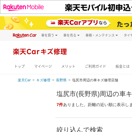
車を買う
車を売る
車検・メンテナンス
タイ
試乗・商談
楽天Car車買取
車検予約
キズ修理予約
新車
楽天Carキズ修理
洗車・コーティン
メンテナンス管理
トップ
マイページ
メリット
ご利用ガイド
板金とは
楽天Car
キズ修理
長野県
塩尻市周辺の車キズ修理店舗
塩尻市(長野県)周辺の車
7件
ありました。距離の近い順に表示し
絞り込んで検索