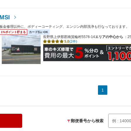
MSI
板金修理以外に、ボディーコーティング、エンジン内部洗浄も行なっております。
1%ポイント貯まる
カード払いOK
長野県上伊那郡南箕輪村5576-14
エリアの中心から
：25
5.0
(2件)
1
郵便番号から検索
〒