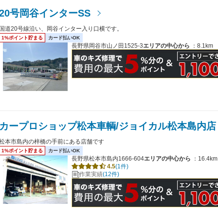
20号岡谷インターSS
国道20号線沿い、岡谷インター入り口横です。
1%ポイント貯まる
カード払いOK
長野県岡谷市山ノ田1525-3
エリアの中心から
：8.1km
カープロショップ松本車輌/ジョイカル松本島内店
松本市島内の梓橋の手前にある店舗です
1%ポイント貯まる
カード払いOK
長野県松本市島内1666-604
エリアの中心から
：16.4km
4.5
(1件)
作業実績
(12件)