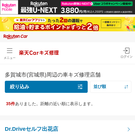
楽天Carキズ修理
ログイン
メニュー
多賀城市(宮城県)周辺の車キズ修理店舗
絞り込み
並び順
距離の近い順
35件
ありました。距離の近い順に表示します。
キズの種類
価格の安い順
線キズ・擦りキズ目安サイズを確認
価格の高い順
線キズ・擦りキズ
Dr.Driveセルフ出花店