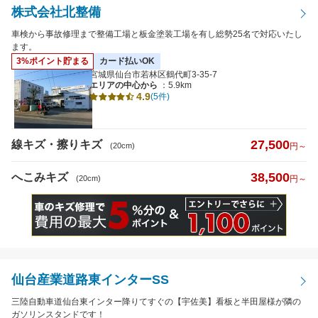
株式会社北整備
車検から事故修理まで整備工場と板金塗装工場を有し総勢25名で対応いたし
ます。
3%ポイント貯まる
カード払いOK
宮城県仙台市若林区鶴代町3-35-7
エリアの中心から
：5.9km
4.9
(5件)
27,500
線キズ・擦りキズ
(20cm)
円～
38,500
へこみキズ
(20cm)
円～
仙台産業道路東インターSS
三陸自動車道仙台東インター降りてすぐの【宇佐美】看板と半田屋様が隣の
ガソリンスタンドです！