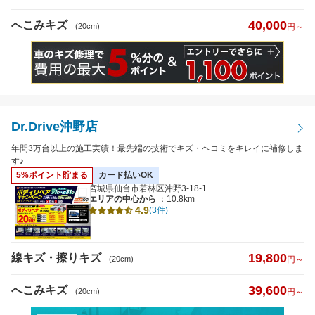
40,000
へこみキズ
(20cm)
円～
Dr.Drive沖野店
年間3万台以上の施工実績！最先端の技術でキズ・ヘコミをキレイに補修しま
す♪
5%ポイント貯まる
カード払いOK
宮城県仙台市若林区沖野3-18-1
エリアの中心から
：10.8km
4.9
(3件)
19,800
線キズ・擦りキズ
(20cm)
円～
39,600
へこみキズ
(20cm)
円～