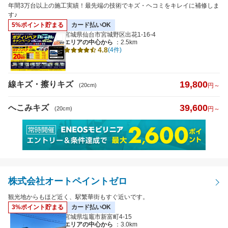
へこみキズ
年間3万台以上の施工実績！最先端の技術でキズ・ヘコミをキレイに補修しま
す♪
5%ポイント貯まる
カード払いOK
キズのサイズ
宮城県仙台市宮城野区出花1-16-4
エリアの中心から
：2.5km
4.8
※5cm以下から選択可
(4件)
19,800
線キズ・擦りキズ
(20cm)
円～
39,600
へこみキズ
(20cm)
円～
距離
特徴から探す
株式会社オートペイントゼロ
詳細
観光地からもほど近く、駅繁華街もすぐ近いです。
クレジットカード
払いOK
3%ポイント貯まる
カード払いOK
宮城県塩竈市新富町4-15
エリアの中心から
：3.0km
代車あり