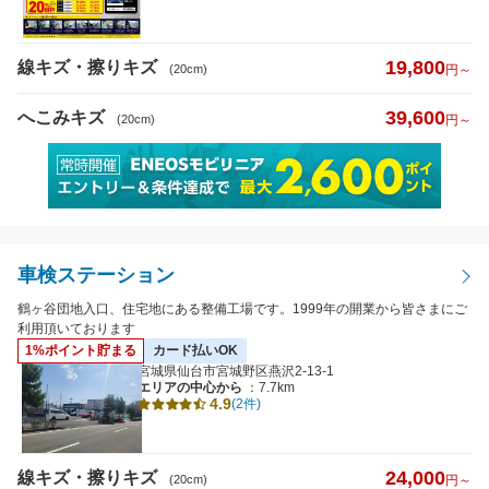
19,800
線キズ・擦りキズ
(20cm)
円～
39,600
へこみキズ
(20cm)
円～
車検ステーション
鶴ヶ谷団地入口、住宅地にある整備工場です。1999年の開業から皆さまにご
利用頂いております
1%ポイント貯まる
カード払いOK
宮城県仙台市宮城野区燕沢2-13-1
エリアの中心から
：7.7km
4.9
(2件)
24,000
線キズ・擦りキズ
(20cm)
円～