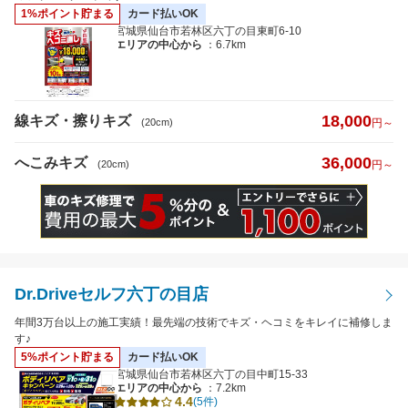
1%ポイント貯まる
カード払いOK
宮城県仙台市若林区六丁の目東町6-10
エリアの中心から
：6.7km
18,000
線キズ・擦りキズ
(20cm)
円～
36,000
へこみキズ
(20cm)
円～
Dr.Driveセルフ六丁の目店
年間3万台以上の施工実績！最先端の技術でキズ・ヘコミをキレイに補修しま
す♪
5%ポイント貯まる
カード払いOK
宮城県仙台市若林区六丁の目中町15-33
エリアの中心から
：7.2km
4.4
(5件)