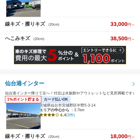
日曜営業
33,000
線キズ・擦りキズ
夜間受付
(20cm)
円～
（19時以降受付）
引き取り納車
38,500
へこみキズ
(20cm)
円～
輸入車対応
最短即日仕上がり
ポイント2%以上
仙台港インター
検索
閉じる
仙台港インター降りて左へ！付近は水族館やアウトレットなど見所満載です♪
1%ポイント貯まる
カード払いOK
宮城県仙台市宮城野区中野5-3-14
エリアの中心から
：3.7km
4.4
(3件)
18,000
線キズ・擦りキズ
(20cm)
円～