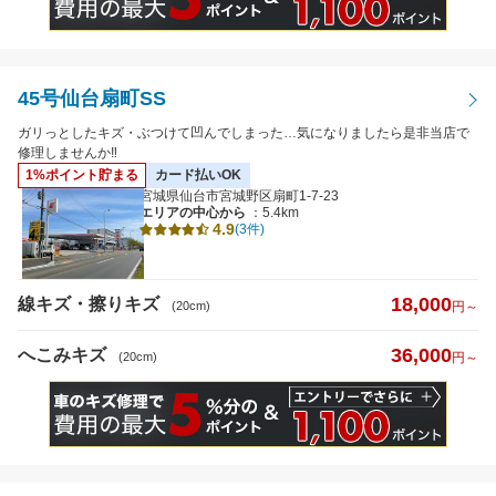
45号仙台扇町SS
ガリっとしたキズ・ぶつけて凹んでしまった…気になりましたら是非当店で
修理しませんか‼
1%ポイント貯まる
カード払いOK
宮城県仙台市宮城野区扇町1-7-23
エリアの中心から
：5.4km
4.9
(3件)
18,000
線キズ・擦りキズ
(20cm)
円～
36,000
へこみキズ
(20cm)
円～