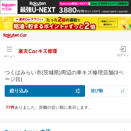
楽天Carキズ修理
ログイン
メニュー
つくばみらい市(茨城県)周辺の車キズ修理店舗(3ペ
ージ目)
絞り込み
並び順
距離の近い順
77件
ありました。距離の近い順に表示します。
キズの種類
価格の安い順
線キズ・擦りキズ目安サイズを確認
価格の高い順
線キズ・擦りキズ