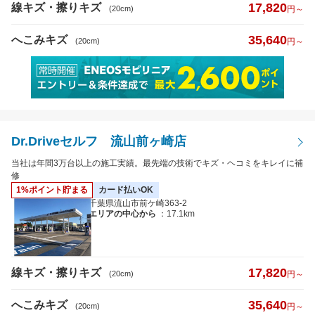
17,820
線キズ・擦りキズ
(20cm)
円～
35,640
へこみキズ
(20cm)
円～
Dr.Driveセルフ 流山前ヶ崎店
当社は年間3万台以上の施工実績。最先端の技術でキズ・ヘコミをキレイに補
修
1%ポイント貯まる
カード払いOK
千葉県流山市前ケ崎363-2
エリアの中心から
：17.1km
17,820
線キズ・擦りキズ
(20cm)
円～
35,640
へこみキズ
(20cm)
円～