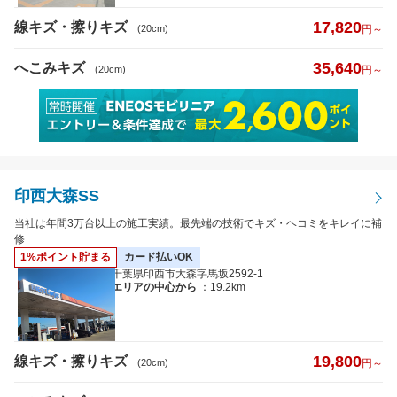
17,820
線キズ・擦りキズ
(20cm)
円～
35,640
へこみキズ
(20cm)
円～
印西大森SS
当社は年間3万台以上の施工実績。最先端の技術でキズ・ヘコミをキレイに補
修
1%ポイント貯まる
カード払いOK
千葉県印西市大森字馬坂2592-1
エリアの中心から
：19.2km
19,800
線キズ・擦りキズ
(20cm)
円～