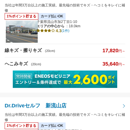
当社は年間3万台以上の施工実績。最先端の技術でキズ・ヘコミをキレイに補
修
1%ポイント貯まる
カード払いOK
千葉県流山市加2丁目1-10
エリアの中心から
：18.0km
4.3
(1件)
17,820
線キズ・擦りキズ
(20cm)
円～
35,640
へこみキズ
(20cm)
円～
Dr.Driveセルフ 新流山店
当社は年間3万台以上の施工実績。最先端の技術でキズ・ヘコミをキレイに補
修
1%ポイント貯まる
カード払いOK