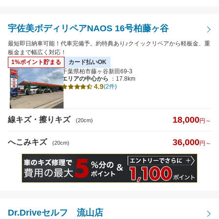
宇佐美ボディリペアNAOS 16号柏藤ヶ谷
最短即日納車可能！代車完備予。約特典あり♪クイックリペアから軽板金、重
板金まで幅広く対応！
1%ポイント貯まる
カード払いOK
千葉県柏市藤ヶ谷新田69-3
エリアの中心から
：17.8km
4.9
(2件)
18,000
線キズ・擦りキズ
(20cm)
円～
36,000
へこみキズ
(20cm)
円～
Dr.Driveセルフ 流山店