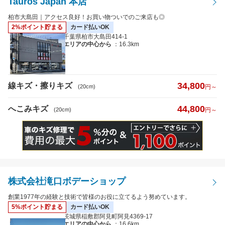
Tauros Japan 本店
へこみキズ
柏市大島田｜アクセス良好！お買い物ついでのご来店も◎
2%ポイント貯まる
カード払いOK
千葉県柏市大島田414-1
エリアの中心から
：16.3km
キズのサイズ
※5cm以下から選択可
34,800
線キズ・擦りキズ
(20cm)
円～
44,800
へこみキズ
(20cm)
円～
距離
株式会社滝口ボデーショップ
特徴から探す
詳細
創業1977年の経験と技術で皆様のお役に立てるよう努めています。
5%ポイント貯まる
カード払いOK
クレジットカード
払いOK
茨城県稲敷郡阿見町阿見4369-17
エリアの中心から
：16.6km