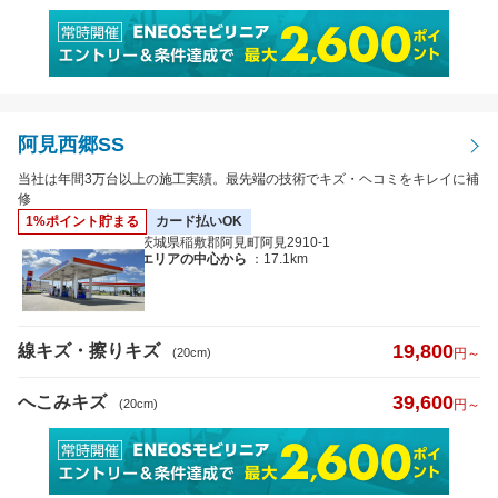
阿見西郷SS
当社は年間3万台以上の施工実績。最先端の技術でキズ・ヘコミをキレイに補
修
1%ポイント貯まる
カード払いOK
茨城県稲敷郡阿見町阿見2910-1
エリアの中心から
：17.1km
19,800
線キズ・擦りキズ
(20cm)
円～
39,600
へこみキズ
(20cm)
円～