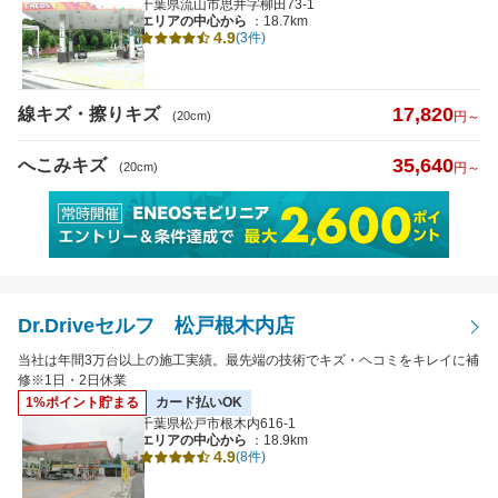
千葉県流山市思井字柳田73-1
エリアの中心から
：18.7km
4.9
(3件)
17,820
線キズ・擦りキズ
(20cm)
円～
35,640
へこみキズ
(20cm)
円～
Dr.Driveセルフ 松戸根木内店
当社は年間3万台以上の施工実績。最先端の技術でキズ・ヘコミをキレイに補
修※1日・2日休業
1%ポイント貯まる
カード払いOK
千葉県松戸市根木内616-1
エリアの中心から
：18.9km
4.9
(8件)