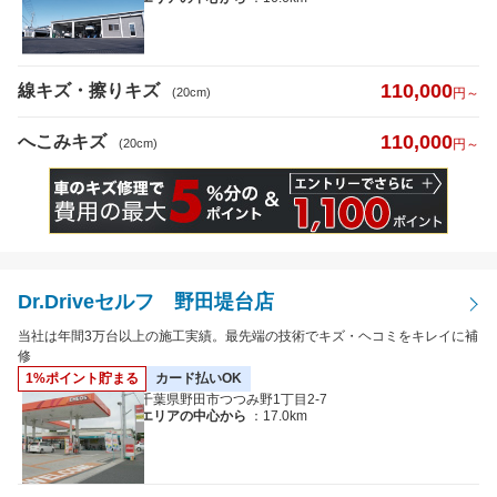
代車あり
日曜営業
110,000
線キズ・擦りキズ
(20cm)
円～
夜間受付
（19時以降受付）
110,000
へこみキズ
(20cm)
円～
引き取り納車
輸入車対応
最短即日仕上がり
ポイント2%以上
Dr.Driveセルフ 野田堤台店
当社は年間3万台以上の施工実績。最先端の技術でキズ・ヘコミをキレイに補
検索
閉じる
修
1%ポイント貯まる
カード払いOK
千葉県野田市つつみ野1丁目2-7
エリアの中心から
：17.0km