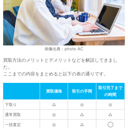
画像出典：photo AC
買取方法のメリットとデメリットなどを解説してきまし
た。
ここまでの内容をまとめると以下の表の通りです。
取引完了まで
買取価格
取引の手間
の時間
下取り
△
◎
◎
通常買取
◎
△
△
一括査定
◎
△
◯