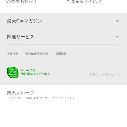
の業者も解説！
どは発生するの？
楽天Carマガジン
関連サービス
楽天Carマガジントップ
洗車・コーティングのカテゴリー
車検のカテゴリー
車買取のカテゴリー
試乗・商談
新車購入
企業情報
個人情報保護方針
採用情報
タイヤ交換のカテゴリー
車購入のカテゴリー
楽天Car車買取
車検予約
キズ修理のカテゴリー
カーライフのカテゴリー
キズ修理予約
洗車・コーティング予約
© Rakuten Group, Inc.
メンテナンス管理
タイヤ・パーツ購入
タイヤ交換サービス
楽天Car マガジン
楽天グループ
自動車カタログ
自動車保険
アプリ一覧
お問い合わせ一覧
サステナビリティ
楽天マイカー割